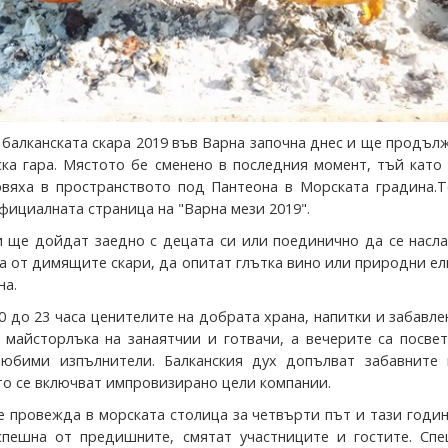
 балканската скара 2019 във Варна започна днес и ще продъл
ска гара. Мястото бе сменено в последния момент, тъй като
вяха в пространството под Пантеона в Морската градина.Т
фициалната страница на "Варна мези 2019".
 ще дойдат заедно с децата си или поединично да се насла
ва от димящите скари, да опитат глътка вино или природни е
на.
0 до 23 часа ценителите на добрата храна, напитки и забавл
с майсторлъка на занаятчии и готвачи, а вечерите са посве
любими изпълнители. Балканския дух допълват забавните 
ито се включват импровизирано цели компании.
се провежда в морската столица за четвърти път и тази годи
спешна от предишните, смятат участниците и гостите. Спе