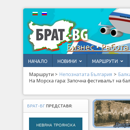
Бизнес • Работа
НАЧАЛО
НОВИНИ
МАРШРУТИ
Маршрути
>
Непознатата България
>
Балк
На Морска гара: Започна фестивалът на ба
БРАТ-БГ
ПРЕДСТАВЯ: