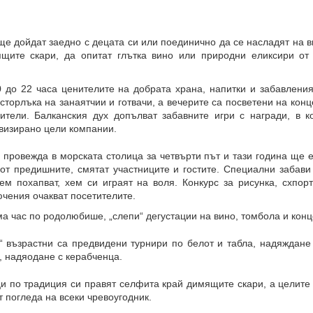
ще дойдат заедно с децата си
или поединично да
се насладят на в
щите скари, да опитат глътка вино или природни еликсири от
0 до 22 часа ценителите на добрата храна, напитки и забавлени
сторлъка на занаятчии и готвачи, а вечерите са посветени на конц
тели. Балканския дух допълват забавните игри с награди, в к
визирано цели компании.
е
провежда
в морската столица за четвърти път и тази година ще е
от предишните, смятат участниците и гостите. Специални забави
хем похапват, хем си играят на воля.
Конкурс за рисунка, схпорт
чения очакват посетителите.
а час по родолюбише, „слепи“ дегустации на вино, томбола и конц
“ възрастни са предвидени турнири по белот и табла, надяждане
, надяодане с керабченца.
ци по традиция си
правят селфита край димящите скари, а целите
 погледа на всеки чревоугодник.