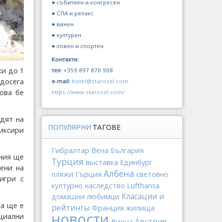
● събитиен и конгресен
● СПА и релакс
● винен
● културен
● ловен и спортен
Контакти:
жи до 1
тел:
+359 897 870 908
 досега
e-mail:
hotel@starosel.com
ова бе
https://www.starosel.com/
дят на
ПОПУЛЯРНИ
ТАГОВЕ
ликсири
Гибралтар
Вена
България
ения ще
Турция
выставка
Единбург
тени на
Албена
Гърция
пляжи
световно
игри с
Lufthansa
културно наследство
Класации и
домашни любимци
на ще е
рейтингы
Франция
жилища
новости
циални
Виена
Австрия