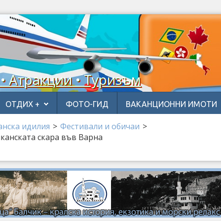
 • Атракции • Туризъм
ОТДИХ +
ФОТО-ГИД
ВАКАНЦИОННИ ИМОТИ
анска идилия
>
Фестивали и обичаи
>
лканската скара във Варна