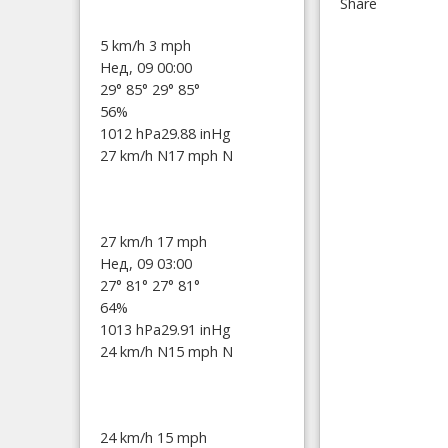
Share
5 km/h
3 mph
Нед, 09 00:00
29°
85°
29°
85°
56%
1012 hPa
29.88 inHg
27 km/h N
17 mph N
27 km/h
17 mph
Нед, 09 03:00
27°
81°
27°
81°
64%
1013 hPa
29.91 inHg
24 km/h N
15 mph N
24 km/h
15 mph