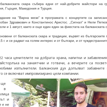
балканската скара събира едни от най-добрите майстори на г
ия, Гърция, Македония и Турция.
здание на "Варна мези" в програмата с концертите са записан
Бобан Здравкович и
Константинос
Аристос.
„Сигнал“ и Нели Петко
юли и 1 август, както и още един един за фиестата на балканската 
новени от балканската скара и традиции, вървят из българските 
5 г. и се радват на голям интерес и от българи, и от чуждестраннит
22 часа ценителите на добрата храна, напитки и забавлени
айсторлъка на занаятчии и готвачи, а вечерите са посвет
любими изпълнители. Балканския дух допълват забавните 
ито се включват импровизирано цели компании.
 ще
е в
олица
път и
 е не