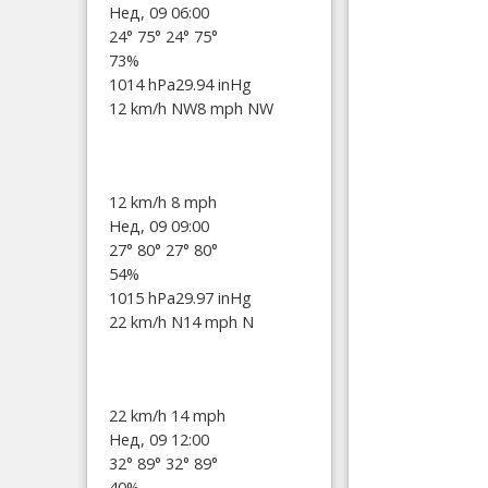
Нед, 09 06:00
24°
75°
24°
75°
73%
1014 hPa
29.94 inHg
12 km/h NW
8 mph NW
12 km/h
8 mph
Нед, 09 09:00
27°
80°
27°
80°
54%
1015 hPa
29.97 inHg
22 km/h N
14 mph N
22 km/h
14 mph
Нед, 09 12:00
32°
89°
32°
89°
40%