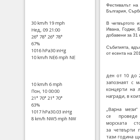
Фестивалът на 
България, Сърб
30 km/h
19 mph
В четвъртото и
Ивана, Годжи, 
Нед, 09 21:00
добавени за 31 
26°
78°
26°
78°
67%
Събитията, вдъх
1016 hPa
30 inHg
от есента на 201
10 km/h NE
6 mph NE
ден от 10 до 
запознаят с м
10 km/h
6 mph
концерти на 
Пон, 10 00:00
награди, в ко
21°
70°
21°
70°
63%
„Варна мези“
1017 hPa
30.03 inHg
се провед
8 km/h NW
5 mph NW
морската ст
за четвърти 
тази година ще