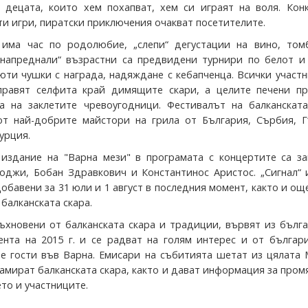
 децата, които хем похапват, хем си играят на воля. Конк
ти игри, пиратски приключения очакват посетителите.
 има час по родолюбие, „слепи“ дегустации на вино, том
„напреднали“ възрастни са предвидени турнири по белот и 
юти чушки с награда, надяждане с кебапченца. Всички участ
правят селфита край димящите скари, а целите печени пр
а на заклетите чревоугодници. Фестивалът на балканската
т най-добрите майстори на грила от България, Сърбия, Г
урция.
издание на "Варна мези" в програмата с концертите са за
Годжи, Бобан Здравкович и Константинос Аристос. „Сигнал“
обавени за 31 юли и 1 август в последния момент, както и ощ
 балканската скара.
ъхновени от балканската скара и традиции, вървят из бълг
ента на 2015 г. и се радват на голям интерес и от българ
е гости във Варна. Емисари на събитията шетат из цялата 
амират балканската скара, както и дават информация за пром
то и участниците.