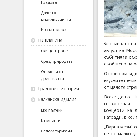
Градове
Далеч от
цивилизацията
Извън плажа
На планина
Фестивалът на
август на Мор
Ски центрове
събитията вър
Сред природата
съобщено на о
Оцелели от
Отново хиляди
древността
вкусните печи
от цялата стра
Градове с история
Всеки ден от 1
Балканска идилия
се запознаят 
Еко пътеки
концерти на 
награди, в ко
Къмпинги
„Варна мези“ 
Селски туризъм
не по-малко у