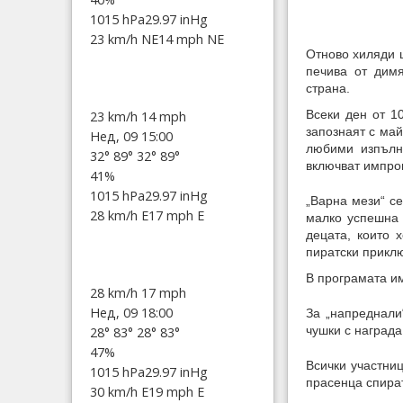
1015 hPa
29.97 inHg
23 km/h NE
14 mph NE
Отново хиляди 
печива от димя
страна.
Всеки ден от 1
23 km/h
14 mph
запознаят с май
Нед, 09 15:00
любими изпълни
32°
89°
32°
89°
включват импро
41%
1015 hPa
29.97 inHg
„Варна мези“
с
28 km/h E
17 mph E
малко успешна 
децата, които 
пиратски приклю
В програмата им
28 km/h
17 mph
Нед, 09 18:00
За „напреднали
чушки с награда
28°
83°
28°
83°
47%
Всички участни
1015 hPa
29.97 inHg
прасенца спират
30 km/h E
19 mph E