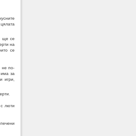
кусните
 цялата
я ще се
ерти на
оито се
 не по-
 има за
и игри,
ерти.
 с люти
 печени