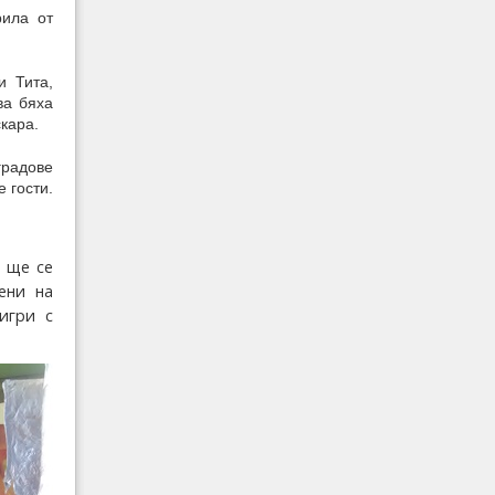
рила от
и Тита,
ва бяха
скара.
градове
е гости.
я ще се
ени на
игри с