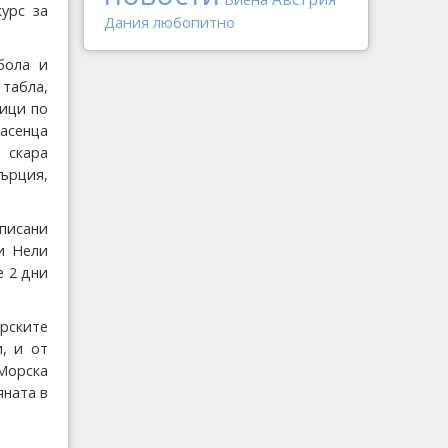
урс за
Дания
любопитно
бола и
табла,
ници по
асенца
 скара
ърция,
писани
 и Нели
е 2 дни
арските
и, и от
Морска
яната в