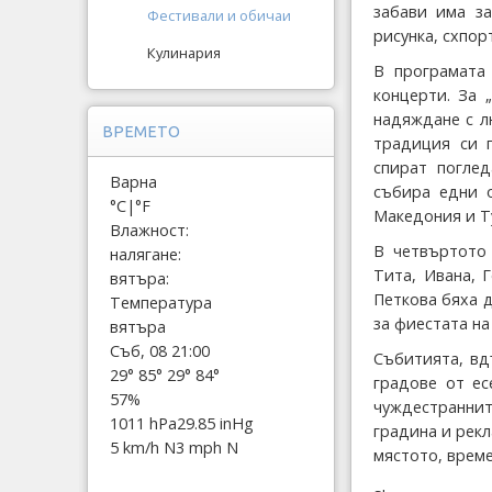
забави има за
Фестивали и обичаи
рисунка, схпор
Кулинария
В програмата
концерти. За 
надяждане с л
ВРЕМЕТО
традиция си 
спират поглед
Варна
събира едни о
°C
|
°F
Македония и Т
Влажност:
В четвъртото 
налягане:
Тита, Ивана, 
вятъра:
Петкова бяха д
Температура
за фиестата на
вятъра
Съб, 08 21:00
Събитията, вд
29°
85°
29°
84°
градове от ес
57%
чуждестраннит
1011 hPa
29.85 inHg
градина и рекл
5 km/h N
3 mph N
мястото, време