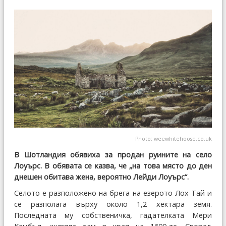
Photo:
weewhitehoose.co.uk
В Шотландия обявиха за продан руините на село
Лоуърс. В обявата се казва, че „на това място до ден
днешен обитава жена, вероятно Лейди Лоуърс“.
Селото е разположено на брега на езерото Лох Тай и
се разполага върху около 1,2 хектара земя.
Последната му собственичка, гадателката Мери