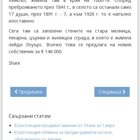
Кембъл, живяла там в края на 1600-те. Според
преброяването през 1841 г., в селото са останали само
17 души, през 1891 г. - 7, а към 1926 г. то е напълно
изоставено.
Сега там са запазени стените на стара мелница,
пекарна, църква и жилищна сграда, в която е живяла
лейди Лоуърс. Всичко това се предлага на новия
собственик за € 146 000.
Share
Предишна
Следваща
Свързани статии
В Шотландия продават имение от 19 век за 1 евро
В Шотландия обявиха за продан руините на село,
обитаваното от духове