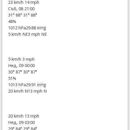
23 km/h
14 mph
Съб, 08 21:00
31°
88°
31°
88°
48%
1012 hPa
29.88 inHg
5 km/h NE
3 mph NE
5 km/h
3 mph
Нед, 09 00:00
30°
87°
30°
87°
51%
1013 hPa
29.91 inHg
20 km/h N
13 mph N
20 km/h
13 mph
Нед, 09 03:00
29°
84°
29°
84°