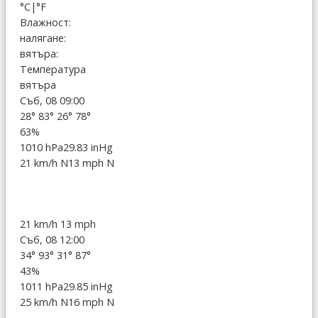
°C
|
°F
Влажност:
налягане:
вятъра:
Температура
вятъра
Съб, 08 09:00
28°
83°
26°
78°
63%
1010 hPa
29.83 inHg
21 km/h N
13 mph N
21 km/h
13 mph
Съб, 08 12:00
34°
93°
31°
87°
43%
1011 hPa
29.85 inHg
25 km/h N
16 mph N