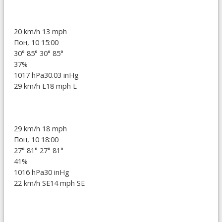
20 km/h
13 mph
Пон, 10 15:00
30°
85°
30°
85°
37%
1017 hPa
30.03 inHg
29 km/h E
18 mph E
29 km/h
18 mph
Пон, 10 18:00
27°
81°
27°
81°
41%
1016 hPa
30 inHg
22 km/h SE
14 mph SE