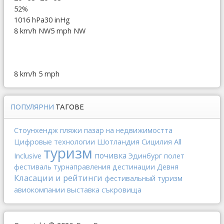
52%
1016 hPa
30 inHg
8 km/h NW
5 mph NW
8 km/h
5 mph
ПОПУЛЯРНИ
ТАГОВЕ
Стоунхендж
пляжи
пазар на недвижимостта
Шотландия
Сицилия
All
Цифровые технологии
туризм
почивка
Inclusive
Эдинбург
полет
фестиваль
турнаправления
дестинации
Девня
Класации и рейтинги
фестивальный туризм
выставка
авиокомпании
съкровища