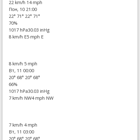
22 km/h
14 mph
Пон, 10 21:00
22°
71°
22°
71°
70%
1017 hPa
30.03 inHg
8 km/h E
5 mph E
8 km/h
5 mph
Вт, 11 00:00
20°
68°
20°
68°
66%
1017 hPa
30.03 inHg
7 km/h NW
4 mph NW
7 km/h
4 mph
Вт, 11 03:00
20°
68°
20°
68°