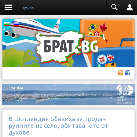
Куриози
В Шотландия обявиха за продан
руините на село, обитаваното от
духове