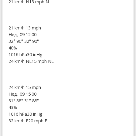
21 km/h N
13 mph N
21 km/h
13 mph
Нед, 09 12:00
32°
90°
32°
90°
40%
1016 hPa
30 inHg
24 km/h NE
15 mph NE
24 km/h
15 mph
Нед, 09 15:00
31°
88°
31°
88°
43%
1016 hPa
30 inHg
32 km/h E
20 mph E