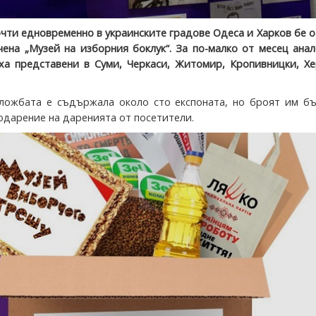
почти едновременно в украинските градове Одеса и Харков бе 
чена „Музей на изборния боклук“. За по-малко от месец ана
ха представени в Суми, Черкаси, Житомир, Кропивницки, Хе
ложбата е съдържала около сто експоната, но броят им бъ
одарение на даренията от посетители.