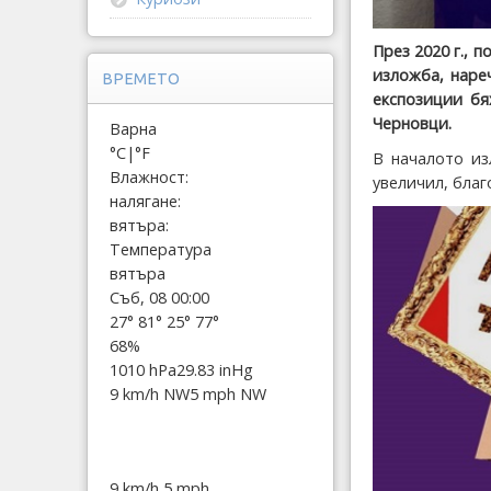
През 2020 г., 
изложба, наре
ВРЕМЕТО
експозиции бя
Черновци.
Варна
°C
|
°F
В началото из
Влажност:
увеличил, благ
налягане:
вятъра:
Температура
вятъра
Съб, 08 00:00
27°
81°
25°
77°
68%
1010 hPa
29.83 inHg
9 km/h NW
5 mph NW
9 km/h
5 mph