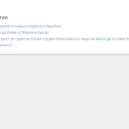
тии
орния отпадък откриха в Украйна
 до Киев от Варна и Бургас
крит за туристи. Колко струва обиколката и защо не може да оставите
зоната?