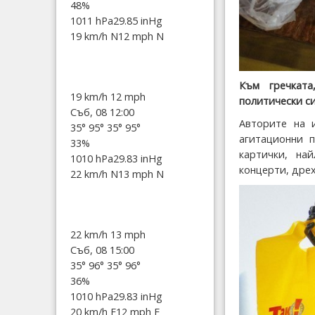
48%
1011 hPa
29.85 inHg
19 km/h N
12 mph N
Към гречката
19 km/h
12 mph
политически си
Съб, 08 12:00
Авторите на 
35°
95°
35°
95°
агитационни 
33%
картички, на
1010 hPa
29.83 inHg
концерти, дрех
22 km/h N
13 mph N
22 km/h
13 mph
Съб, 08 15:00
35°
96°
35°
96°
36%
1010 hPa
29.83 inHg
20 km/h E
12 mph E