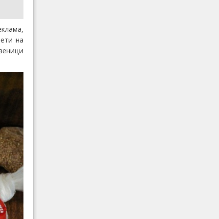
клама,
рети на
веници