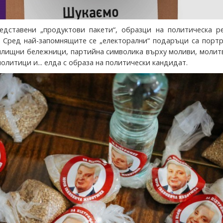
едставени „продуктови пакети“, образци на политическа ре
. Сред най-запомнящите се „електорални“ подаръци са порт
илищни бележници, партийна символика върху моливи, молит
политици и... елда с образа на политически кандидат.