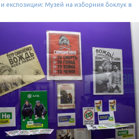
и експозиции: Музей на изборния боклук в