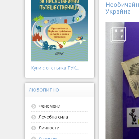
Необичайн
Украйна
Купи с отстъпка ТУК...
ЛЮБОПИТНО
Феномени
Лечебна сила
Личности
Куриози