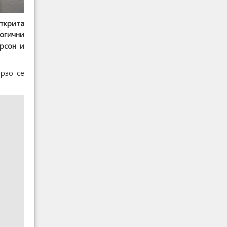
открита
логични
рсон и
рзо се