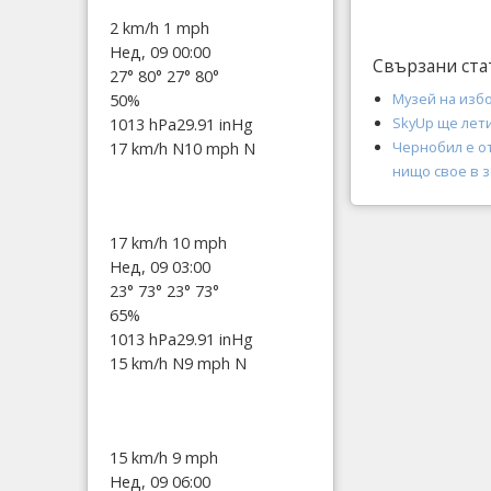
2 km/h
1 mph
Нед, 09 00:00
Свързани ста
27°
80°
27°
80°
Музей на изб
50%
SkyUp ще лети
1013 hPa
29.91 inHg
Чернобил е от
17 km/h N
10 mph N
нищо свое в 
17 km/h
10 mph
Нед, 09 03:00
23°
73°
23°
73°
65%
1013 hPa
29.91 inHg
15 km/h N
9 mph N
15 km/h
9 mph
Нед, 09 06:00