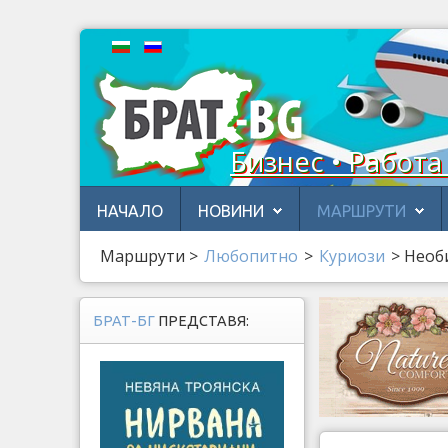
Бизнес • Работа
НАЧАЛО
НОВИНИ
МАРШРУТИ
Маршрути
>
Любопитно
>
Куриози
>
Необи
БРАТ-БГ
ПРЕДСТАВЯ: