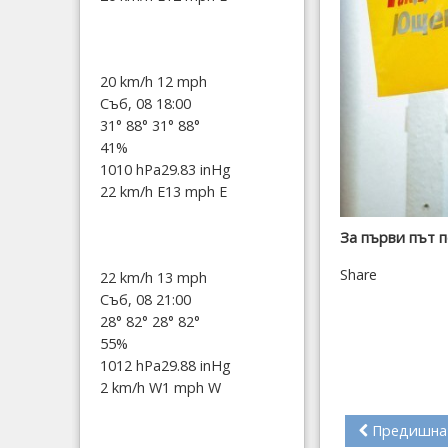
20 km/h
12 mph
Съб, 08 18:00
31°
88°
31°
88°
41%
1010 hPa
29.83 inHg
22 km/h E
13 mph E
За първи път п
Share
22 km/h
13 mph
Съб, 08 21:00
28°
82°
28°
82°
55%
1012 hPa
29.88 inHg
2 km/h W
1 mph W
Предишна