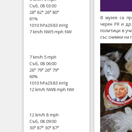
Съб, 08 03:00
28°
82°
26°
80°
В музея са пр
61%
черен PR и др
1010 hPa
29.83 inHg
политици в уч
7 km/h NW
5 mph NW
със снимки на 
7 km/h
5 mph
Съб, 08 06:00
26°
79°
26°
79°
60%
1010 hPa
29.83 inHg
12 km/h NW
8 mph NW
12 km/h
8 mph
Съб, 08 09:00
30°
87°
30°
87°