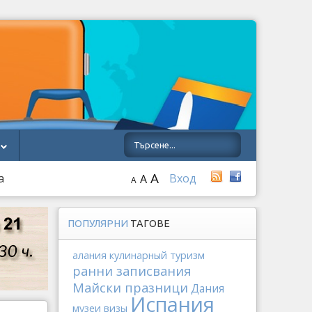
A
а
Вход
A
A
ПОПУЛЯРНИ
ТАГОВЕ
алания
кулинарный туризм
ранни записвания
Майски празници
Дания
Испания
музеи
визы