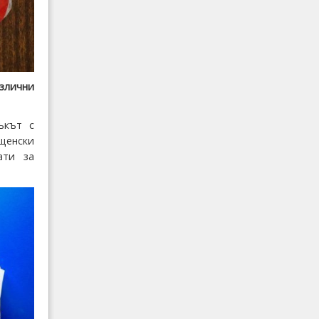
злични
ъкът с
щенски
ати за