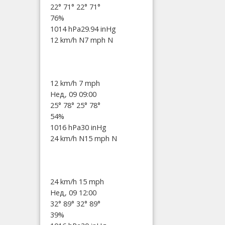
22°
71°
22°
71°
76%
1014 hPa
29.94 inHg
12 km/h N
7 mph N
12 km/h
7 mph
Нед, 09 09:00
25°
78°
25°
78°
54%
1016 hPa
30 inHg
24 km/h N
15 mph N
24 km/h
15 mph
Нед, 09 12:00
32°
89°
32°
89°
39%