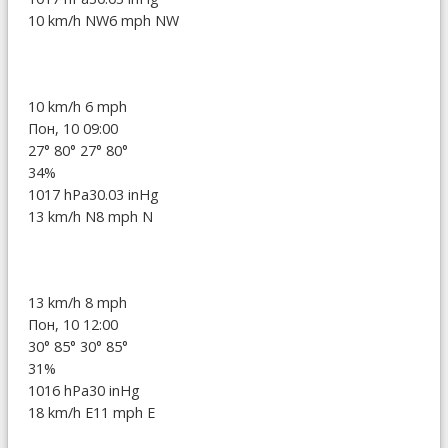
10 km/h NW
6 mph NW
10 km/h
6 mph
Пон, 10 09:00
27°
80°
27°
80°
34%
1017 hPa
30.03 inHg
13 km/h N
8 mph N
13 km/h
8 mph
Пон, 10 12:00
30°
85°
30°
85°
31%
1016 hPa
30 inHg
18 km/h E
11 mph E