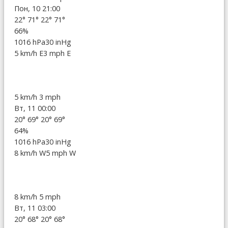
Пон, 10 21:00
22°
71°
22°
71°
66%
1016 hPa
30 inHg
5 km/h E
3 mph E
5 km/h
3 mph
Вт, 11 00:00
20°
69°
20°
69°
64%
1016 hPa
30 inHg
8 km/h W
5 mph W
8 km/h
5 mph
Вт, 11 03:00
20°
68°
20°
68°