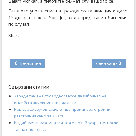
Balam Pichkari, а пилотите снимат случващото се.
Главното управление на гражданската авиация е дало
15-дневен срок на SpiceJet, за да представи обяснения
по случая.
Share
Предишна
Следваща
Свързани статии
Заради танц на стюардеси може да забранят на
индийска авиокомпания да лети
Нов свръхзвуков самолет ще преминава огромни
разстояния само за 3 часа
Индийская авиакомпания под угрозой закрытия после
танца стюардесс