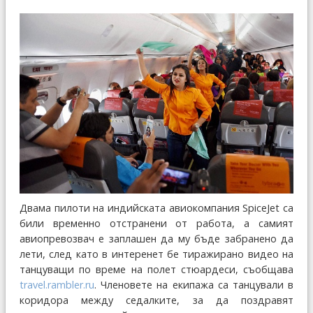
Двама пилоти на индийската авиокомпания SpiceJet са
били временно отстранени от работа, а самият
авиопревозвач е заплашен да му бъде забранено да
лети, след като в интеренет бе тиражирано видео на
танцуващи по време на полет стюардеси, съобщава
travel.rambler.ru
. Членовете на екипажа са танцували в
коридора между седалките, за да поздравят