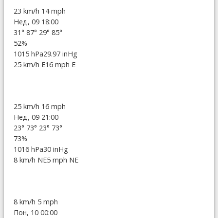
23 km/h
14 mph
Нед, 09 18:00
31°
87°
29°
85°
52%
1015 hPa
29.97 inHg
25 km/h E
16 mph E
25 km/h
16 mph
Нед, 09 21:00
23°
73°
23°
73°
73%
1016 hPa
30 inHg
8 km/h NE
5 mph NE
8 km/h
5 mph
Пон, 10 00:00