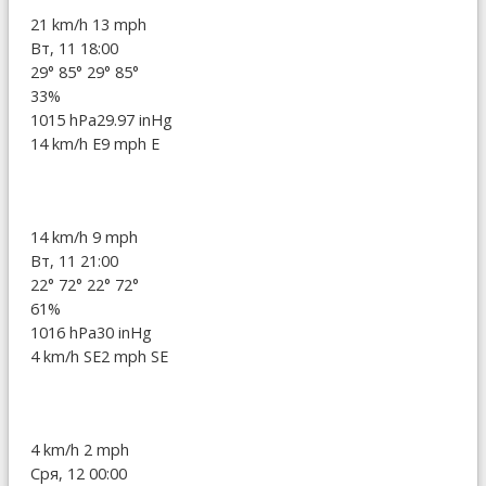
21 km/h
13 mph
Вт, 11 18:00
29°
85°
29°
85°
33%
1015 hPa
29.97 inHg
14 km/h E
9 mph E
14 km/h
9 mph
Вт, 11 21:00
22°
72°
22°
72°
61%
1016 hPa
30 inHg
4 km/h SE
2 mph SE
4 km/h
2 mph
Сря, 12 00:00