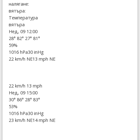
налягане:
вятъра:
Температура
вятъра
Нед, 09 12:00
28°
82°
27°
81°
59%
1016 hPa
30 inHg
22 km/h NE
13 mph NE
22 km/h
13 mph
Нед, 09 15:00
30°
86°
28°
83°
53%
1016 hPa
30 inHg
23 km/h NE
14 mph NE