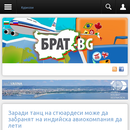
Куриози
Заради танц на стюардеси може да
забранят на индийска авиокомпания да
лети