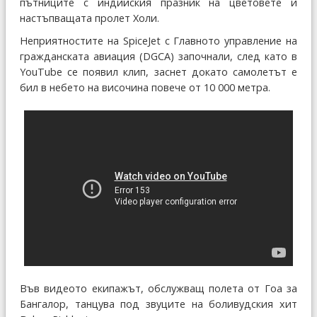
пътниците с индийския празник на цветовете и
настъпващата пролет Холи.
Неприятностите на SpiceJet с Главното управление на
гражданската авиация (DGCA) започнали, след като в
YouTube се появил клип, заснет докато самолетът е
бил в небето на височина повече от 10 000 метра.
Във видеото екипажът, обслужващ полета от Гоа за
Бангалор, танцува под звуците на боливудския хит