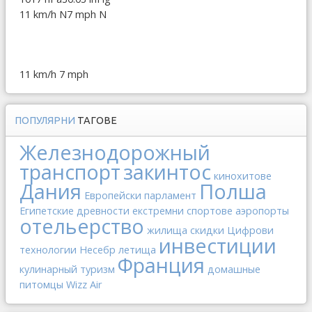
11 km/h N
7 mph N
11 km/h
7 mph
ПОПУЛЯРНИ
ТАГОВЕ
Железнодорожный
транспорт
закинтос
кинохитове
Дания
Полша
Европейски парламент
Египетские древности
екстремни спортове
аэропорты
отельерство
жилища
скидки
Цифрови
инвестиции
технологии
Несебр
летища
Франция
кулинарный туризм
домашные
питомцы
Wizz Air