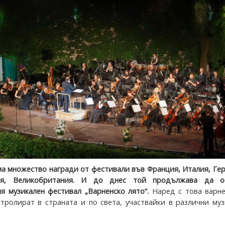
а множество награди от фестивали във Франция, Италия, Ге
сия, Великобритания. И до днес той продължава да о
 музикален фестивал „Варненско лято“.
Наред с това варне
тролират в страната и по света, участвайки в различни му