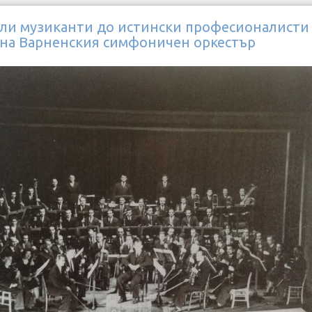
ли музиканти до истински професионалисти 
 на Варненския симфоничен оркестър