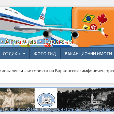
 • Атракции • Туризъм
ОТДИХ +
ФОТО-ГИД
ВАКАНЦИОННИ ИМОТИ
сионалисти – историята на Варненския симфоничен орк