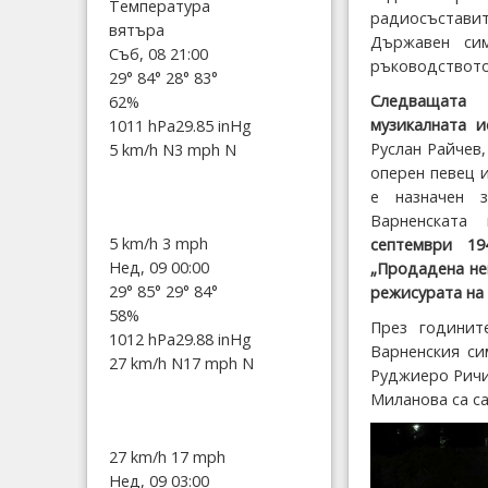
Температура
радиосъставит
вятъра
Държавен си
Съб, 08 21:00
ръководството 
29°
84°
28°
83°
Следващата
62%
музикалната и
1011 hPa
29.85 inHg
Руслан Райчев,
5 km/h N
3 mph N
оперен певец 
е назначен 
Варненската
5 km/h
3 mph
септември 19
Нед, 09 00:00
„Продадена не
29°
85°
29°
84°
режисурата на
58%
През годинит
1012 hPa
29.88 inHg
Варненския си
27 km/h N
17 mph N
Руджиеро Ричи
Миланова са са
27 km/h
17 mph
Нед, 09 03:00