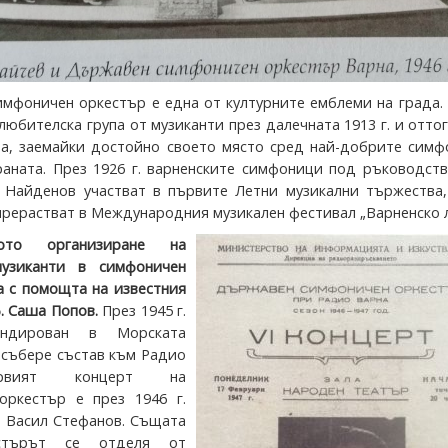
имфоничен оркестър е една от културните емблеми на града.
юбителска група от музиканти през далечната 1913 г. и отто
ва, заемайки достойно своето място сред най-добрите симф
раната. През 1926 г. варненските симфоници под ръководст
 Найденов участват в първите Летни музикални тържества,
прерастват в Международния музикален фестивал „Варненско л
ното организиране на
узиканти в симфоничен
а с помощта на известния
. Саша Попов.
През 1945 г.
ндирован в Морската
а събере състав към Радио
рвият концерт на
оркестър е през 1946 г.
а Васил Стефанов. Същата
стърът се отделя от