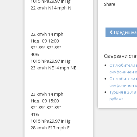
1015 hPa
29.97 inHg
Share
22 km/h N
14 mph N
Предишна
22 km/h
14 mph
Нед, 09 12:00
32°
89°
32°
89°
40%
Свързани ста
1015 hPa
29.97 inHg
От любители 
23 km/h NE
14 mph NE
симфоничен 
От любители 
симфоничен 
Турция в 201
23 km/h
14 mph
рубежа
Нед, 09 15:00
32°
89°
32°
89°
41%
1015 hPa
29.97 inHg
28 km/h E
17 mph E