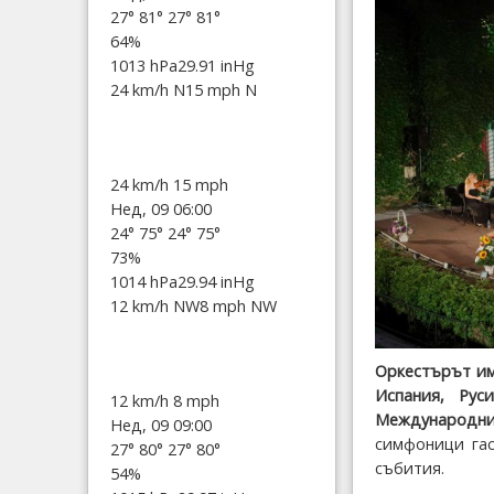
27°
81°
27°
81°
64%
1013 hPa
29.91 inHg
24 km/h N
15 mph N
24 km/h
15 mph
Нед, 09 06:00
24°
75°
24°
75°
73%
1014 hPa
29.94 inHg
12 km/h NW
8 mph NW
Оркестърът им
Испания, Ру
12 km/h
8 mph
Международния
Нед, 09 09:00
симфоници гас
27°
80°
27°
80°
събития.
54%