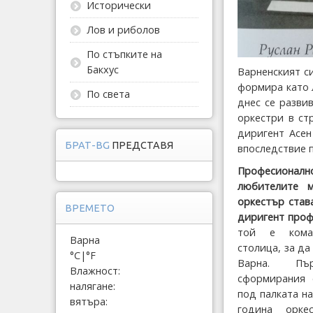
Исторически
Лов и риболов
По стъпките на
Бакхус
Варненският с
формира като л
По света
днес се разви
оркестри в ст
диригент Асен
БРАТ-BG
ПРЕДСТАВЯ
впоследствие 
Професионал
любителите м
оркестър став
ВРЕМЕТО
диригент проф
той е кома
Варна
столица, за д
°C
|
°F
Варна. Пъ
Влажност:
сформирания 
налягане:
под палката н
вятъра:
година орке