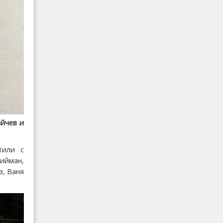
айчев и
тили с
ийман,
в, Ваня