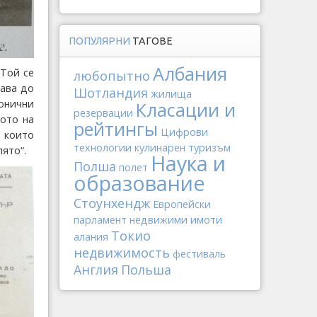
ПОПУЛЯРНИ
ТАГОВЕ
Албания
 Той се
любопытно
гава до
Шотландия
жилища
онични
Класации и
резервации
вото на
рейтингы
Цифрови
 които
технологии
кулинарен туризъм
ято“.
Наука и
Полша
полет
образование
Стоунхендж
Европейски
парламент
недвижими имоти
Токио
алания
недвижимость
фестиваль
Англия
Польша