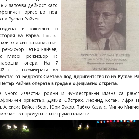
е и започва дейност като
мфоничен оркестър под
на Руслан Райчев.
 година е ключова в
стория на Варна.
Тогава
 който е син на известния
и режисьор Петър Райчев,
за главен режисьор на
 народна опера.
На 7
47 г. с премиерата на
веста“ от Бедржих Сметана под диригентството на Руслан Р
 Петър Райчев операта в града е официално открита.
е много известни родни и чуждестранни имена са рабо
мфоничен оркестър. Давид Ойстрах, Леонид Коган, Ифра Н
, Алексис Вайсенберг, Юри Буков, Пабло Казалс, Минчо Минче
мо част от прочутите инструменталисти.