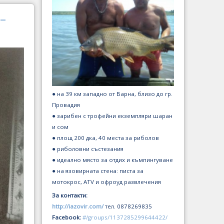
–
● на 39 км западно от Варна, близо до гр.
Провадия
● зарибен с трофейни екземпляри шаран
и сом
● площ 200 дка, 40 места за риболов
● риболовни състезания
● идеално място за отдих и къмпингуване
● на язовирната стена: писта за
мотокрос, ATV и офроуд развлечения
За контакти:
http://iazovir.com/
тел. 0878269835
Facebook:
#/groups/1137285299644422/