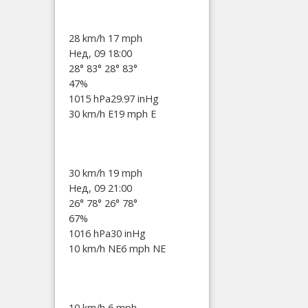
28 km/h
17 mph
Нед, 09 18:00
28°
83°
28°
83°
47%
1015 hPa
29.97 inHg
30 km/h E
19 mph E
30 km/h
19 mph
Нед, 09 21:00
26°
78°
26°
78°
67%
1016 hPa
30 inHg
10 km/h NE
6 mph NE
10 km/h
6 mph