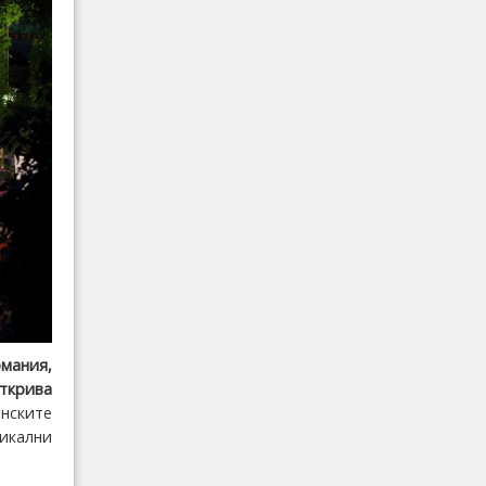
рмания,
ткрива
нските
зикални