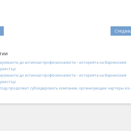
Следва
тии
музиканти до истински професионалисти – историята на Варненския
оркестър
музиканти до истински професионалисти – историята на Варненския
оркестър
8 году продолжит субсидировать компании, организующие чартеры из-