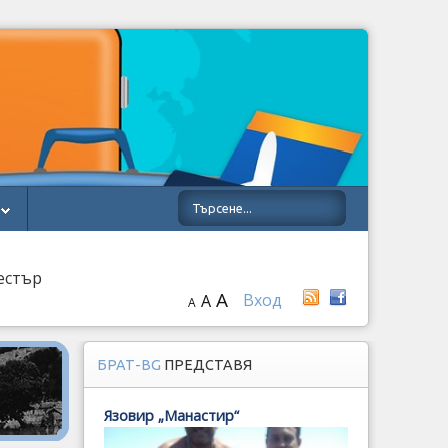
естър
A
Вход
A
A
БРАТ-BG
ПРЕДСТАВЯ
Язовир „Манастир“