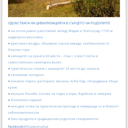
УДОБСТВАТА НА ЦИВИЛИЗАЦИЯТА В СЪРЦЕТО НА РОДОПИТЕ!
● на почти равно разстояние между Мадан и Златоград, 1150 м
надморска височина
● кристален въздух, обширни горски ливади, заобиколени от
борови гори
● капацитет на хужата 60 места – стаи с 2 или 3 легла и
самостоятелен санитарен възел
● туристическа спалня с капацитет 20 места (до хижата)
● телевизия, интернет
● локално парно, ресторант, механа, лоби бар, оборудвана обща
кухня
● външен басейн, кътове за отдих и игри, барбекю и чеверме
● безплатен паркинг
● изходна точка за туристически преходи и намиращи се в близост
забележителности
● био-продукти и традиционни родопски специалитети
facebook:
#ShadeetsaHut