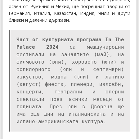
освен от Румъния и Чехия, ще посрещнат творци от
Германия, Италия, Казахстан, Индия, Чили и други
близки и далечни държави.
Част от културната програма In The
Palace 2024
са международни
фестивали на занаятите (май), на
филмовото (юни), хоровото (юни) и
фолклорното (юли и септември)
изкуство, модна (юли) и латино
(август) фиеста, пленери, изложби,
концерти, театрални и оперни
спектакли през всички месеци от
годината. През юли в Двореца ще
има още дни на италианската и на
испано-американската култура.