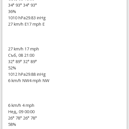
34°
93°
34°
93°
36%
1010 hPa
29.83 inHg
27 km/h E
17 mph E
27 km/h
17 mph
Съб, 08 21:00
32°
89°
32°
89°
52%
1012 hPa
29.88 inHg
6 km/h NW
4 mph NW
6 km/h
4 mph
Нед, 09 00:00
26°
78°
26°
78°
58%