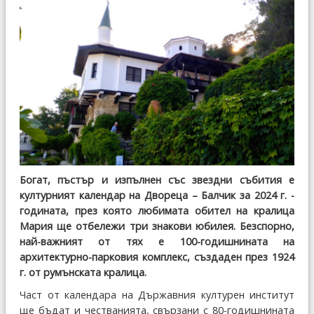
Богат, пъстър и изпълнен със звездни събития е
културният календар на Двореца – Балчик за 2024 г. -
годината, през която любимата обител на кралица
Мария ще отбележи три знакови юбилея. Безспорно,
най-важният от тях е 100-годишнината на
архитектурно-парковия комплекс, създаден през 1924
г. от румънската кралица.
Част от календара на Държавния културен институт
ще бъдат и честванията, свързани с 80-годишнината