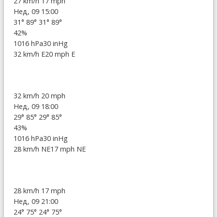
27 km/h
17 mph
Нед, 09 15:00
31°
89°
31°
89°
42%
1016 hPa
30 inHg
32 km/h E
20 mph E
32 km/h
20 mph
Нед, 09 18:00
29°
85°
29°
85°
43%
1016 hPa
30 inHg
28 km/h NE
17 mph NE
28 km/h
17 mph
Нед, 09 21:00
24°
75°
24°
75°