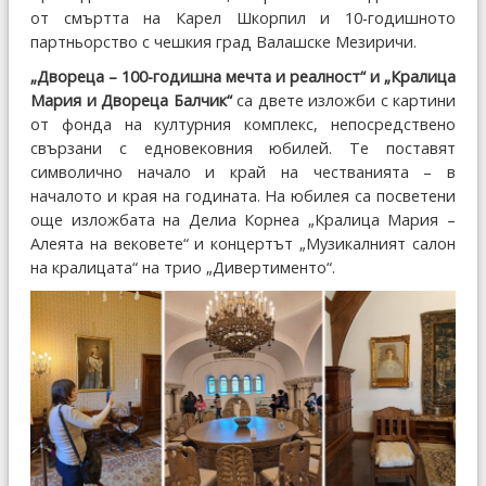
от смъртта на Карел Шкорпил и 10-годишното
партньорство с чешкия град Валашске Мезиричи.
„Двореца – 100-годишна мечта и реалност“ и „Кралица
Мария и Двореца Балчик“
са двете изложби с картини
от фонда на културния комплекс, непосредствено
свързани с едновековния юбилей. Те поставят
символично начало и край на честванията – в
началото и края на годината. На юбилея са посветени
още изложбата на Делиа Корнеа „Кралица Мария –
Алеята на вековете“ и концертът „Музикалният салон
на кралицата“ на трио „Дивертименто“.