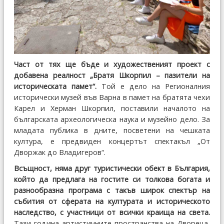
Част от тях ще бъде и художественият проект с
добавена реалност „Братя Шкорпил – пазители на
историческата памет“.
Той е дело на Регионалния
исторически музей във Варна в памет на братята чехи
Карел и Херман Шкорпил, поставили началото на
българската археологическа наука и музейно дело. За
младата публика в дните, посветени на чешката
култура, е предвиден концертът спектакъл „От
Дворжак до Владигеров“.
Всъщност, няма друг туристически обект в България,
който да предлага на гостите си толкова богата и
разнообразна програма с такъв широк спектър на
събития от сферата на културата и историческото
наследство, с участници от всички краища на света.
Тази година артистичните пространства на Двореца,