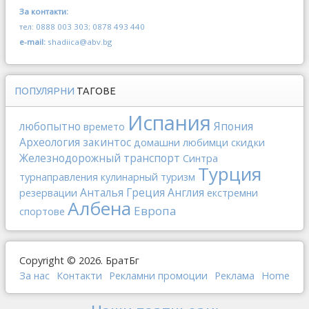
За контакти:
тел: 0888 003 303; 0878 493 440
e-mail:
shadiica@abv.bg
ПОПУЛЯРНИ
ТАГОВЕ
Испания
любопытно
Япония
времето
Археология
закинтос
домашни любимци
скидки
Железнодорожный транспорт
Синтра
Турция
турнаправления
кулинарный туризм
Анталья
Греция
Англия
резервации
екстремни
Албена
Европа
спортове
Copyright © 2026. БратБг
За нас
Контакти
Рекламни промоции
Реклама
Home