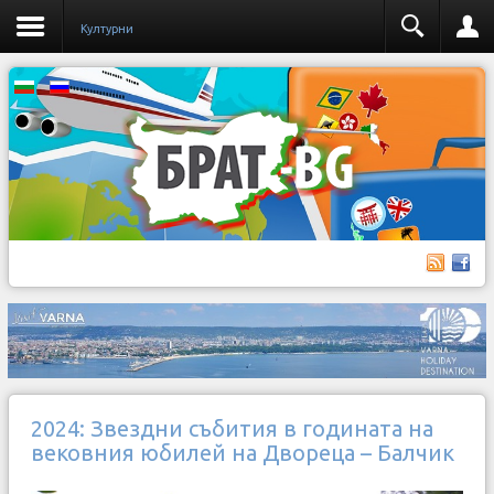
Културни
2024: Звездни събития в годината на
вековния юбилей на Двореца – Балчик