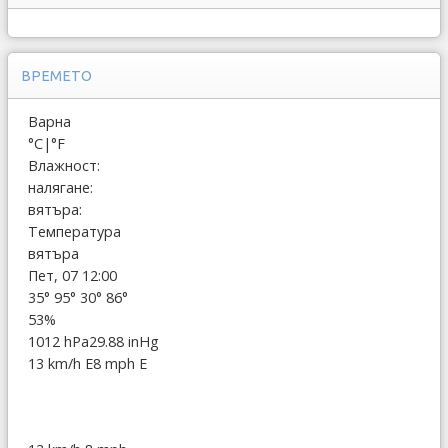
ВРЕМЕТО
Варна
°C
|
°F
Влажност:
налягане:
вятъра:
Температура
вятъра
Пет, 07 12:00
35°
95°
30°
86°
53%
1012 hPa
29.88 inHg
13 km/h E
8 mph E