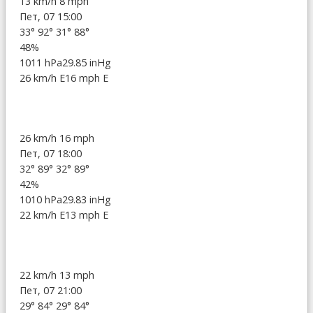
13 km/h
8 mph
Пет, 07 15:00
33°
92°
31°
88°
48%
1011 hPa
29.85 inHg
26 km/h E
16 mph E
26 km/h
16 mph
Пет, 07 18:00
32°
89°
32°
89°
42%
1010 hPa
29.83 inHg
22 km/h E
13 mph E
22 km/h
13 mph
Пет, 07 21:00
29°
84°
29°
84°