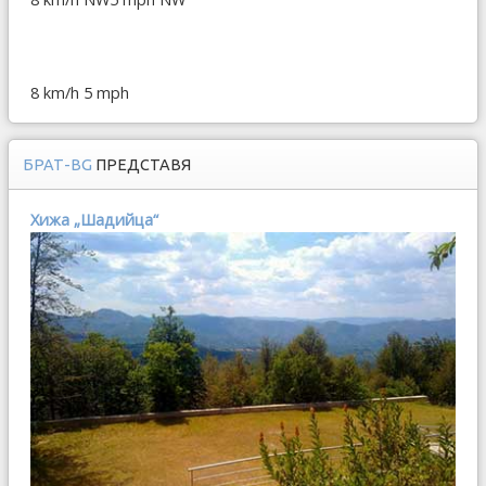
8 km/h
5 mph
БРАТ-BG
ПРЕДСТАВЯ
Хижа „Шадийца“