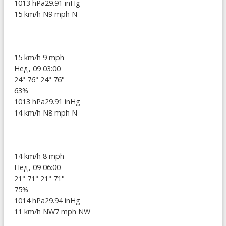
1013 hPa
29.91 inHg
15 km/h N
9 mph N
15 km/h
9 mph
Нед, 09 03:00
24°
76°
24°
76°
63%
1013 hPa
29.91 inHg
14 km/h N
8 mph N
14 km/h
8 mph
Нед, 09 06:00
21°
71°
21°
71°
75%
1014 hPa
29.94 inHg
11 km/h NW
7 mph NW