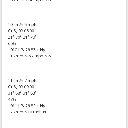
10 km/h
6 mph
Съб, 08 06:00
21°
70°
21°
70°
65%
1010 hPa
29.83 inHg
11 km/h NW
7 mph NW
11 km/h
7 mph
Съб, 08 09:00
31°
88°
31°
88°
47%
1011 hPa
29.85 inHg
17 km/h N
10 mph N