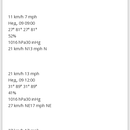
11 km/h
7 mph
Нед, 09 09:00
27°
81°
27°
81°
52%
1016 hPa
30 inHg
21 km/h N
13 mph N
21 km/h
13 mph
Нед, 09 12:00
31°
89°
31°
89°
41%
1016 hPa
30 inHg
27 km/h NE
17 mph NE