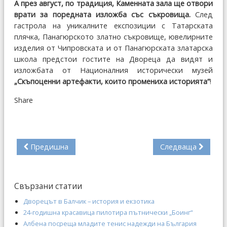
А през август, по традиция, Каменната зала ще отвори
врати за поредната изложба със съкровища.
След
гастрола на уникалните експозиции с Татарската
плячка, Панагюрското златно съкровище, ювелирните
изделия от Чипровската и от Панагюрската златарска
школа предстои гостите на Двореца да видят и
изложбата от Националния исторически музей
„Скъпоценни артефакти, които промениха историята“
!
Share
Предишна
Следваща
Свързани статии
Дворецът в Балчик – история и екзотика
24-годишна красавица пилотира пътнически „Боинг“
Албена посреща младите тенис надежди на България