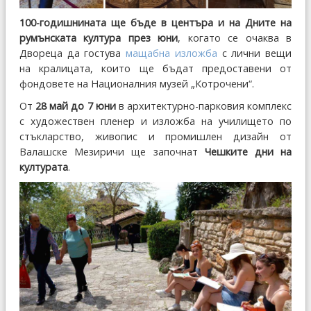
100-годишнината ще бъде в центъра и на Дните на
румънската култура през юни
, когато се очаква в
Двореца да гостува
мащабна изложба
с лични вещи
на кралицата, които ще бъдат предоставени от
фондовете на Националния музей „Котрочени“.
От
28 май до 7 юни
в архитектурно-парковия комплекс
с художествен пленер и изложба на училището по
стъкларство, живопис и промишлен дизайн от
Валашске Мезиричи ще започнат
Чешките дни на
културата
.