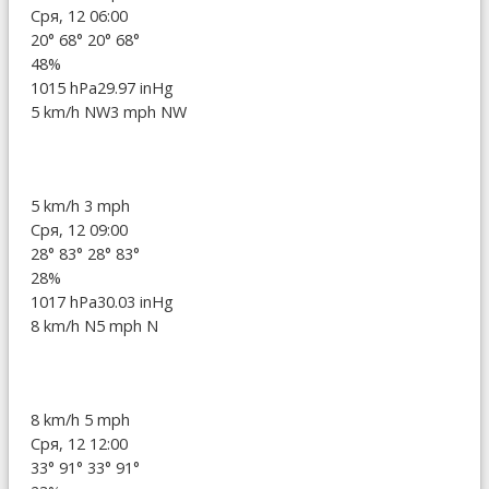
Сря, 12 06:00
20°
68°
20°
68°
48%
1015 hPa
29.97 inHg
5 km/h NW
3 mph NW
5 km/h
3 mph
Сря, 12 09:00
28°
83°
28°
83°
28%
1017 hPa
30.03 inHg
8 km/h N
5 mph N
8 km/h
5 mph
Сря, 12 12:00
33°
91°
33°
91°