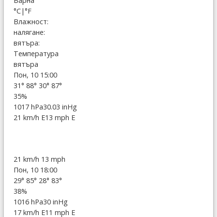
Варна
°C
|
°F
Влажност:
налягане:
вятъра:
Температура
вятъра
Пон, 10 15:00
31°
88°
30°
87°
35%
1017 hPa
30.03 inHg
21 km/h E
13 mph E
21 km/h
13 mph
Пон, 10 18:00
29°
85°
28°
83°
38%
1016 hPa
30 inHg
17 km/h E
11 mph E