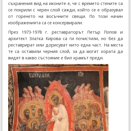
съхранения вид на иконите е, че с времето стените са
се покрили с черен слой сажди, който се е образувал
от горенето на восъчните свещи. По този начин
изображенията са се консервирали.
През 1973-1978 г. реставраторът Петър Попов и
архитект Златка Кирова са ги почистили, но без да
реставрират или дорисуват нито една част. На места
те са оставили черния слой, за да могат хората да
видят в какво състояние е бил храмът преди.