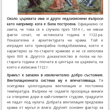
Около църквата има и други недоизяснени въпроси
като например кога е била построена.
Официално се
смята, че това се е случило през 1614 г., но някои
факти сочат, че истинската година е 1122-ра.
Показателна е архитектурата на храма. Той е
изграден като трикорабна псевдобазилика, което е
характерно за по-старите храмове и не се използва
през XVII в. Другото доказателство в полза на по-
старата година е плочата в центъра на църквата, на
която е изписана 1122 г.
Храмът е запазен в изключително добро състояние.
Вентилационната система му е впечатляваща.
Тя
осигурява целогодишна вентилация и постоянна
температура. Въпреки че седемте прозореца винаги
са отворени дори в най-големите студове, градусите
не падат под нулата. Добрата вентилация предпазва
храма от мухъл и влага. Другият основен фактор за