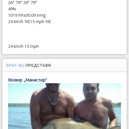
26°
79°
26°
79°
49%
1019 hPa
30.09 inHg
24 km/h NE
15 mph NE
24 km/h
15 mph
БРАТ-BG
ПРЕДСТАВЯ
Язовир „Манастир“