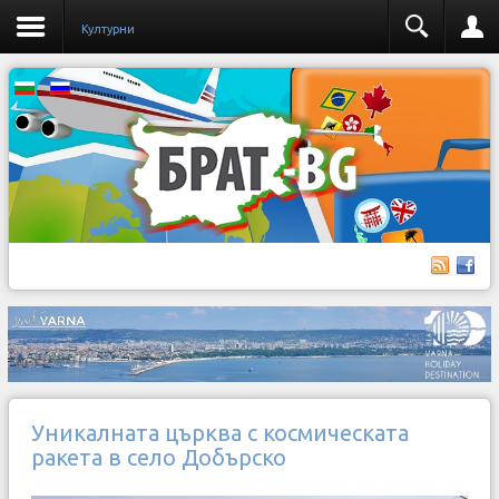
Културни
Уникалната църква с космическата
ракета в село Добърско