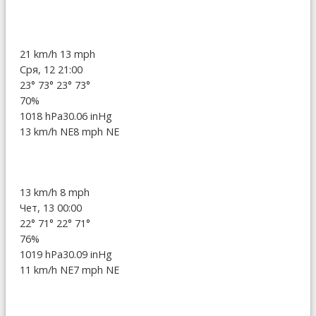
21 km/h
13 mph
Сря, 12 21:00
23°
73°
23°
73°
70%
1018 hPa
30.06 inHg
13 km/h NE
8 mph NE
13 km/h
8 mph
Чет, 13 00:00
22°
71°
22°
71°
76%
1019 hPa
30.09 inHg
11 km/h NE
7 mph NE