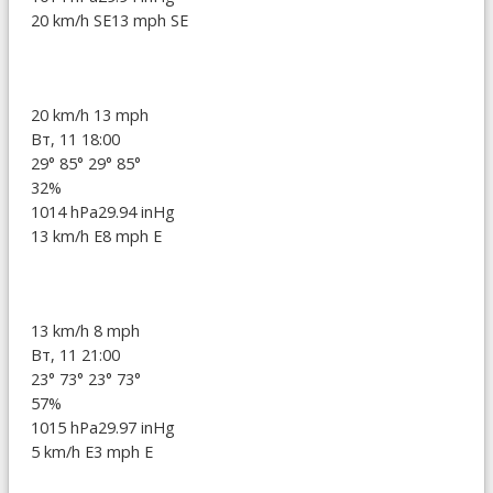
20 km/h SE
13 mph SE
20 km/h
13 mph
Вт, 11 18:00
29°
85°
29°
85°
32%
1014 hPa
29.94 inHg
13 km/h E
8 mph E
13 km/h
8 mph
Вт, 11 21:00
23°
73°
23°
73°
57%
1015 hPa
29.97 inHg
5 km/h E
3 mph E