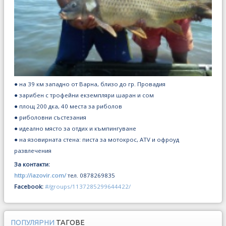
● на 39 км западно от Варна, близо до гр. Провадия
● зарибен с трофейни екземпляри шаран и сом
● площ 200 дка, 40 места за риболов
● риболовни състезания
● идеално място за отдих и къмпингуване
● на язовирната стена: писта за мотокрос, ATV и офроуд
развлечения
За контакти:
http://iazovir.com/
тел. 0878269835
Facebook:
#/groups/1137285299644422/
ПОПУЛЯРНИ
ТАГОВЕ