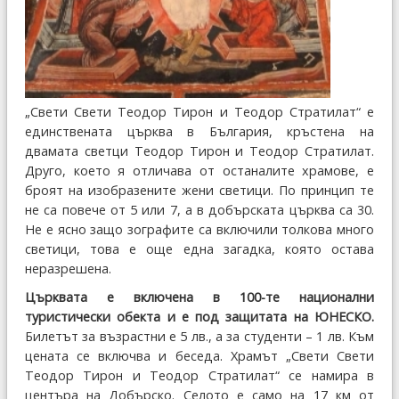
„Свети Свети Теодор Тирон и Теодор Стратилат“ е
единствената църква в България, кръстена на
двамата светци Теодор Тирон и Теодор Стратилат.
Друго, което я отличава от останалите храмове, е
броят на изобразените жени светици. По принцип те
не са повече от 5 или 7, а в добърската църква са 30.
Не е ясно защо зографите са включили толкова много
светици, това е още една загадка, която остава
неразрешена.
Църквата е включена в 100-те национални
туристически обекта и е под защитата на ЮНЕСКО.
Билетът за възрастни е 5 лв., а за студенти – 1 лв. Към
цената се включва и беседа. Храмът „Свети Свети
Теодор Тирон и Теодор Стратилат“ се намира в
центъра на Добърско. Селото е само на 17 км от