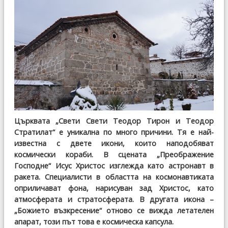
Църквата „Свети Свети Теодор Тирон и Теодор
Стратилат“ е уникална по много причини. Тя е най-
известна с двете икони, които наподобяват
космически кораби. В сцената „Преображение
Господне“ Исус Христос изглежда като астронавт в
ракета. Специалисти в областта на космонавтиката
оприличават фона, нарисуван зад Христос, като
атмосферата и стратосферата. В другата икона –
„Божието възкресение“ отново се вижда летателен
апарат, този път това е космическа капсула.