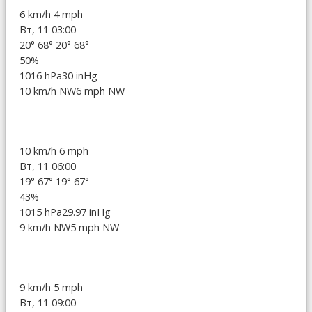
6 km/h
4 mph
Вт, 11 03:00
20°
68°
20°
68°
50%
1016 hPa
30 inHg
10 km/h NW
6 mph NW
10 km/h
6 mph
Вт, 11 06:00
19°
67°
19°
67°
43%
1015 hPa
29.97 inHg
9 km/h NW
5 mph NW
9 km/h
5 mph
Вт, 11 09:00