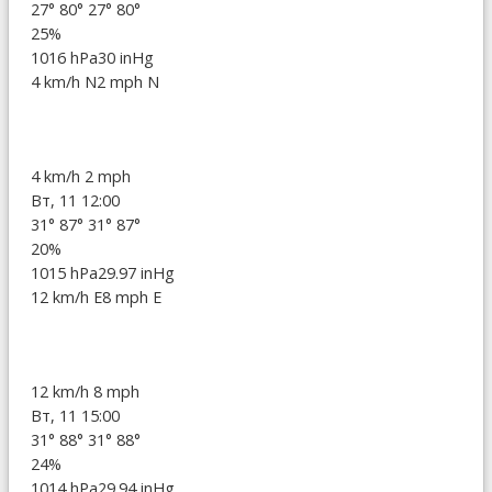
27°
80°
27°
80°
25%
1016 hPa
30 inHg
4 km/h N
2 mph N
4 km/h
2 mph
Вт, 11 12:00
31°
87°
31°
87°
20%
1015 hPa
29.97 inHg
12 km/h E
8 mph E
12 km/h
8 mph
Вт, 11 15:00
31°
88°
31°
88°
24%
1014 hPa
29.94 inHg