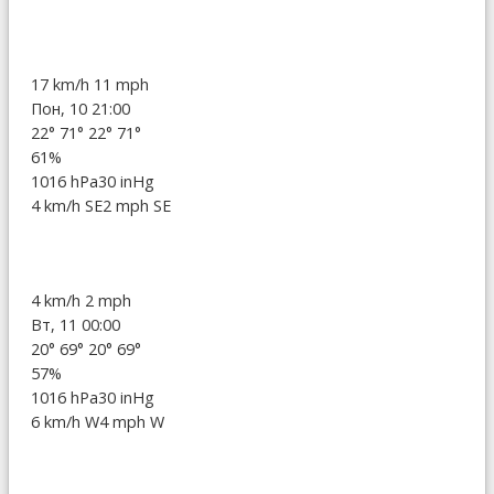
17 km/h
11 mph
Пон, 10 21:00
22°
71°
22°
71°
61%
1016 hPa
30 inHg
4 km/h SE
2 mph SE
4 km/h
2 mph
Вт, 11 00:00
20°
69°
20°
69°
57%
1016 hPa
30 inHg
6 km/h W
4 mph W