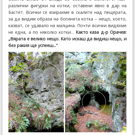
различни фигурки на котки, оставени явно в дар на
Бастет. Всички се взирахме в скалите над пещерата,
за да видим образа на богинята котка – нещо, което,
казват, се удавало на малцина. Почти всички видяхме
не една, а по няколко котки...
Както каза д-р Орачев:
„Вярата е велико нещо. Като искаш да видиш нещо, и
без ракия ще успееш...“