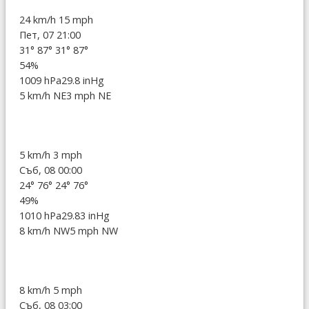
24 km/h
15 mph
Пет, 07 21:00
31°
87°
31°
87°
54%
1009 hPa
29.8 inHg
5 km/h NE
3 mph NE
5 km/h
3 mph
Съб, 08 00:00
24°
76°
24°
76°
49%
1010 hPa
29.83 inHg
8 km/h NW
5 mph NW
8 km/h
5 mph
Съб, 08 03:00