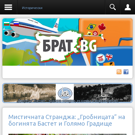
Исторически
Мистичната Странджа: „Гробницата“ на
богинята Бастет и Голямо Градище