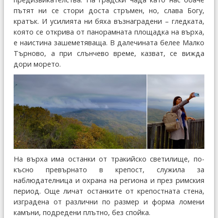
пътят ни се стори доста стръмен, но, слава Богу,
кратък. И усилията ни бяха възнаградени – гледката,
която се открива от панорамната площадка на върха,
е наистина зашеметяваща. В далечината белее Малко
Търново, а при слънчево време, казват, се вижда
дори морето.
На върха има останки от тракийско светилище, по-
късно превърнато в крепост, служила за
наблюдателница и охрана на региона и през римския
период. Още личат останките от крепостната стена,
изградена от различни по размер и форма ломени
камъни, подредени плътно, без спойка.