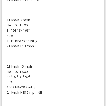
11 km/h
7 mph
Пет, 07 15:00
34°
93°
34°
93°
40%
1010 hPa
29.83 inHg
21 km/h E
13 mph E
21 km/h
13 mph
Пет, 07 18:00
33°
92°
33°
92°
36%
1009 hPa
29.8 inHg
24 km/h NE
15 mph NE