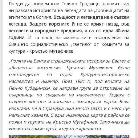
Преди да поемем към Голямо Градище, нашият гид
ни разказа историята на легендата за „гробницата“ на
египетската богиня.
Всъщност и легендата не е съвсем
легенда. Защото корените й не се крият назад във
вековете и народните предания, а са от едва 40-ина
години.
И са плод на иманярските въжделения на
бившето социалистическо „светило“ от Комитета за
култура - Кръстьо Мутафчиев.
„Ролята на Ванга в странджанската история за Бастет е
абсолютна митология. Кръстьо Мутафчиев беше
счетоводител на отдел Културно-историческо
наследство и иманяр. През 1981 г., под егидата на
Пенчо Кубадински, се направи група за откриване на
съкровища по сведения на населението. Ходеха с
открити листове и копаеха с иманярски карти. Бяха
излъгали, че в Странджа има много злато и с него ще
напълнят хазната. С една иманярска карта в района се
появи и групата на Кръстьо Мутафчиев. Започнаха да
копаят на самия връх, където е крепостта.