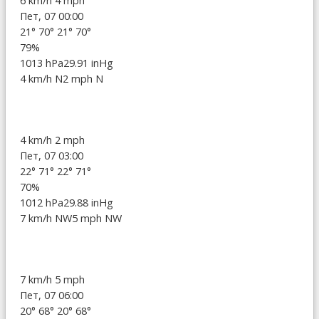
6 km/h
4 mph
Пет, 07 00:00
21°
70°
21°
70°
79%
1013 hPa
29.91 inHg
4 km/h N
2 mph N
4 km/h
2 mph
Пет, 07 03:00
22°
71°
22°
71°
70%
1012 hPa
29.88 inHg
7 km/h NW
5 mph NW
7 km/h
5 mph
Пет, 07 06:00
20°
68°
20°
68°