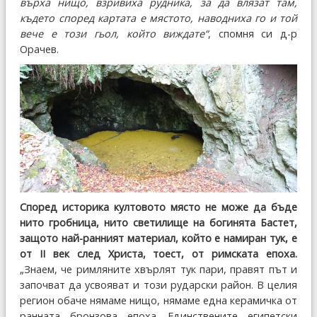
върха нищо, взривиха рудника, за да влязат там,
където според картата е мястото, наводниха го и той
вече е този гьол, който виждате“
, спомня си д-р
Орачев.
Според историка култовото място не може да бъде
нито гробница, нито светилище на богинята Бастет,
защото най-ранният материал, който е намиран тук, е
от II век след Христа, тоест, от римската епоха.
„Знаем, че римляните хвърлят тук пари, правят път и
започват да усвояват и този рударски район. В целия
регион обаче нямаме нищо, нямаме една керамичка от
ранната бронзова епоха. Единствените египетски