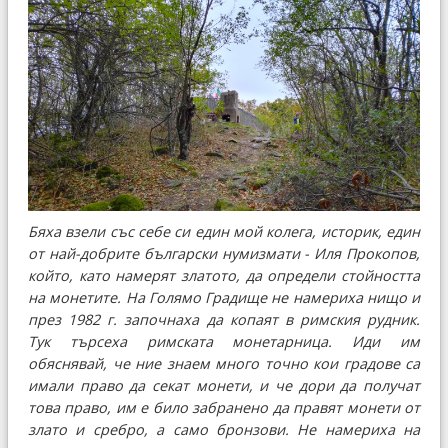
Бяха взели със себе си един мой колега, историк, един
от най-добрите български нумизмати - Иля Прокопов,
който, като намерят златото, да определи стойността
на монетите. На Голямо Градище не намериха нищо и
през 1982 г. започнаха да копаят в римския рудник.
Тук търсеха римската монетарница. Иди им
обяснявай, че ние знаем много точно кои градове са
имали право да секат монети, и че дори да получат
това право, им е било забранено да правят монети от
злато и сребро, а само бронзови. Не намериха на