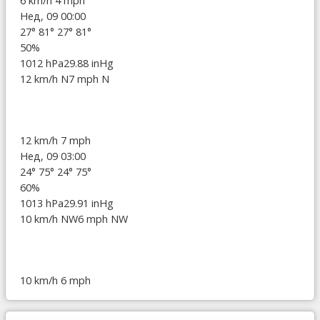
6 km/h
4 mph
Нед, 09 00:00
27°
81°
27°
81°
50%
1012 hPa
29.88 inHg
12 km/h N
7 mph N
12 km/h
7 mph
Нед, 09 03:00
24°
75°
24°
75°
60%
1013 hPa
29.91 inHg
10 km/h NW
6 mph NW
10 km/h
6 mph