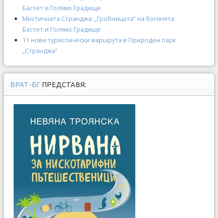
Бастет и Голямо Градище
Мистичната Странджа: „Гробницата“ на богинята
Бастет и Голямо Градище
11 нови туристически маршрута в Природен парк
„Странджа“
БРАТ-БГ
ПРЕДСТАВЯ: