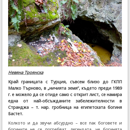
Невяна Троянска
Край границата с Турция, съвсем близо до ГКПП
Малко Търново, в „ничията земя“, където преди 1989
г. е можело да се отиде само с открит лист, се намира
една от най-обсъжданите забележителности в
Странджа – т. нар. гробница на египетската богиня
Бастет.
Колкото и да звучи абсурдно – все пак боговете и
богините не се погребват, легендата, че богинята