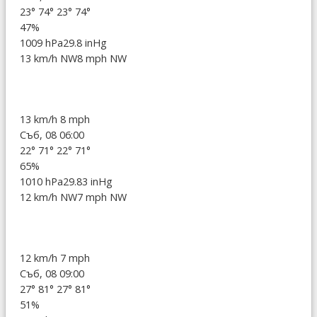
23°
74°
23°
74°
47%
1009 hPa
29.8 inHg
13 km/h NW
8 mph NW
13 km/h
8 mph
Съб, 08 06:00
22°
71°
22°
71°
65%
1010 hPa
29.83 inHg
12 km/h NW
7 mph NW
12 km/h
7 mph
Съб, 08 09:00
27°
81°
27°
81°
51%