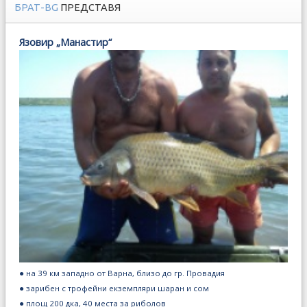
БРАТ-BG
ПРЕДСТАВЯ
Язовир „Манастир“
● на 39 км западно от Варна, близо до гр. Провадия
● зарибен с трофейни екземпляри шаран и сом
● площ 200 дка, 40 места за риболов