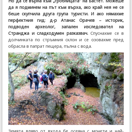
Но да се върна към „гробницата“ на Бастет. Можеше
да я подминем на път към върха, ако край нея не се
беше скупчила друга група туристи. И ако нямахме
перфектния гид: д-р Атанас Орачев – историк,
подводен археолог, запален изследовател на
Странджа и сладкодумен разказвач.
Спуснахме се в
долчинката по стръмния склон и се озовахме пред
обрасла в папрат пещера, пълна с вода.
Земята вляво от входа бе осеяна с монети и най-