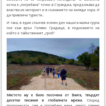
котка е „погребана“ точно в Странджа, продължава да
властва из интернет и в съзнанието на хиляди хора. И
да привлича туристи...
И така, в един слънчев есенен ден нашата малка група
пое към връх Голямо Градище, в подножието на
който е тайнственият „гроб“.
Мястото му е било посочена от Ванга, твърдят
десетки писания в глобалната мрежа.
Според
пророчицата, там е погребана жена, чиито тленни