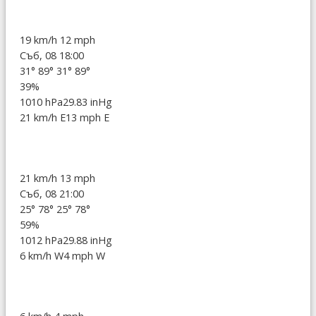
19 km/h
12 mph
Съб, 08 18:00
31°
89°
31°
89°
39%
1010 hPa
29.83 inHg
21 km/h E
13 mph E
21 km/h
13 mph
Съб, 08 21:00
25°
78°
25°
78°
59%
1012 hPa
29.88 inHg
6 km/h W
4 mph W