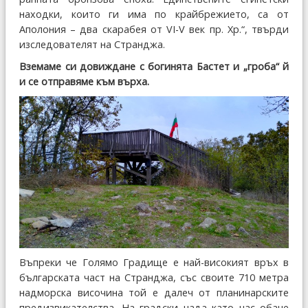
находки, които ги има по крайбрежието, са от
Аполония – два скарабея от VI-V век пр. Хр.“, твърди
изследователят на Странджа.
Вземаме си довиждане с богинята Бастет и „гроба“ й
и се отправяме към върха.
Въпреки че Голямо Градище е най-високият връх в
българската част на Странджа, със своите 710 метра
надморска височина той е далеч от планинарските
предизвикателства. На градски чада като нас обаче