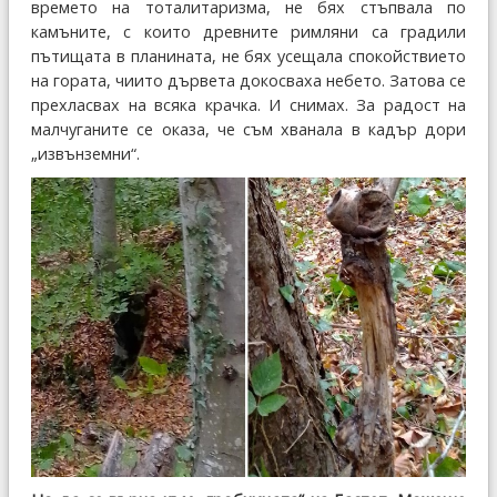
времето на тоталитаризма, не бях стъпвала по
камъните, с които древните римляни са градили
пътищата в планината, не бях усещала спокойствието
на гората, чиито дървета докосваха небето. Затова се
прехласвах на всяка крачка. И снимах. За радост на
малчуганите се оказа, че съм хванала в кадър дори
„извънземни“.