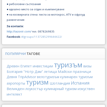
● риболовни състезания
● идеално място за отдих и къмпингуване
● на язовирната стена: писта за мотокрос, ATV и офроуд
развлечения
За контакти:
http://iazovir.com/
тел. 0878269835
Facebook:
#/groups/1137285299644422/
ПОПУЛЯРНИ
ТАГОВЕ
туризъм
Древен Египет
инвестиции
визы
Майски празници
Болгария
"Нотр Дам"
летища
Девня
TripAdvisor
велотуризъм
кулинарен туризъм
туризм
Испания
Шотландия
аэропорты
Великден
изкуствен
лоукостър
кулинарный туризм
интелект