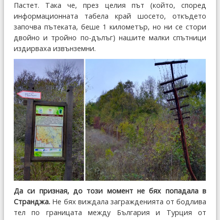
Пастет. Така че, през целия път (който, според
информационната табела край шосето, откъдето
започва пътеката, беше 1 километър, но ни се стори
двойно и тройно по-дълъг) нашите малки спътници
издирваха извънземни.
Да си призная, до този момент не бях попадала в
Странджа.
Не бях виждала загражденията от бодлива
тел по границата между България и Турция от