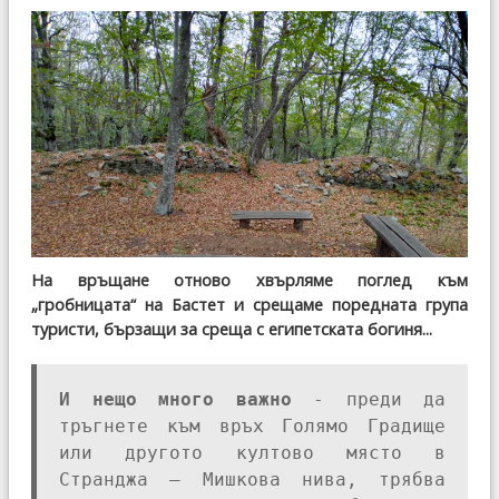
На връщане отново хвърляме поглед към
„гробницата“ на Бастет и срещаме поредната група
туристи, бързащи за среща с египетската богиня...
И нещо много важно
- преди да
тръгнете към връх Голямо Градище
или другото култово място в
Странджа – Мишкова нива, трябва