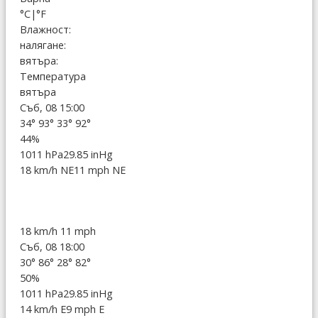
°C
|
°F
Влажност:
налягане:
вятъра:
Температура
вятъра
Съб, 08 15:00
34°
93°
33°
92°
44%
1011 hPa
29.85 inHg
18 km/h NE
11 mph NE
18 km/h
11 mph
Съб, 08 18:00
30°
86°
28°
82°
50%
1011 hPa
29.85 inHg
14 km/h E
9 mph E