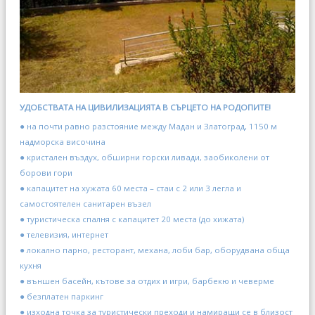
УДОБСТВАТА НА ЦИВИЛИЗАЦИЯТА В СЪРЦЕТО НА РОДОПИТЕ!
● на почти равно разстояние между Мадан и Златоград, 1150 м
надморска височина
● кристален въздух, обширни горски ливади, заобиколени от
борови гори
● капацитет на хужата 60 места – стаи с 2 или 3 легла и
самостоятелен санитарен възел
● туристическа спалня с капацитет 20 места (до хижата)
● телевизия, интернет
● локално парно, ресторант, механа, лоби бар, оборудвана обща
кухня
● външен басейн, кътове за отдих и игри, барбекю и чеверме
● безплатен паркинг
● изходна точка за туристически преходи и намиращи се в близост