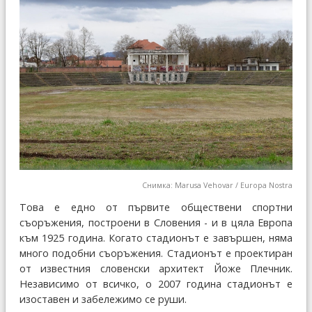
Снимка: Marusa Vehovar / Europa Nostra
Това е едно от първите обществени спортни
съоръжения, построени в Словения - и в цяла Европа
към 1925 година. Когато стадионът е завършен, няма
много подобни съоръжения. Стадионът е проектиран
от известния словенски архитект Йоже Плечник.
Независимо от всичко, о 2007 година стадионът е
изоставен и забележимо се руши.