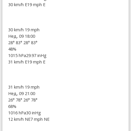
30 km/h E
19 mph E
30 km/h
19 mph
Нед, 09 18:00
28°
83°
28°
83°
48%
1015 hPa
29.97 inHg
31 km/h E
19 mph E
31 km/h
19 mph
Нед, 09 21:00
26°
78°
26°
78°
68%
1016 hPa
30 inHg
12 km/h NE
7 mph NE