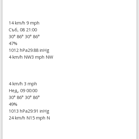
14 km/h
9 mph
Съб, 08 21:00
30°
86°
30°
86°
47%
1012 hPa
29.88 inHg
4 km/h NW
3 mph NW
4 km/h
3 mph
Нед, 09 00:00
30°
86°
30°
86°
49%
1013 hPa
29.91 inHg
24 km/h N
15 mph N