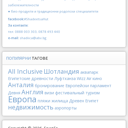
забележителности
● био-продукти и традиционни родопски специалитети
facebook:
#ShadeetsaHut
За контакти:
тел: 0888 003 303; 0878 493 440
e-mail:
shadiica@abv.bg
ПОПУЛЯРНИ
ТАГОВЕ
All Inclusive
Шотландия
аквапарк
Египетские древности
Луфтханза
Wizz Air
кино
Анталия
бронирование
Европейски парламент
Англия
Девня
визи
фестивальный туризм
Европа
пляжи
жилища
Древен Египет
недвижимость
аэропорты