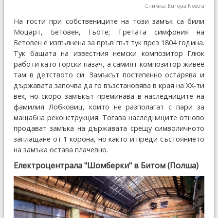
Снимка: Europa Nostra
На гости при собствениците на този замък са били
Моцарт, Бетовен, Гьоте; Третата симфония на
Бетовен е изпълнена за пръв път тук през 1804 година.
Тук бащата на известния немски композитор Глюк
работи като горски пазач, а самият композитор живее
там в детството си. Замъкът постепенно остарява и
държавата започва да го възстановява в края на XX-ти
век, но скоро замъкът преминава в наследниците на
фамилия Лобковиц, които не разполагат с пари за
мащабна реконструкция. Тогава наследниците отново
продават замъка на държавата срещу символичното
заплащане от 1 корона, но както и преди състоянието
на замъка остава плачевно.
Електроцентрала "Шомберки" в Битом (Полша)