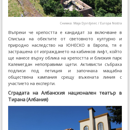
Снимка: Maja Djordjevic / Europa Nostra
Въпреки че крепостта е кандидат за включване в
Списъка на обектите от световното културно и
природно наследство на ЮНЕСКО в Европа, тя е
застрашена от изграждането на кабинков лифт, който
ще нанесе върху облика на крепостта и близкия парк
Калемегдан непоправими щети. Активисти събраха
подписи под петиция и започнаха мащабна
обществена кампания срещу въжената линия с
участието на експерти.
Сградата на Албанския национален театър в
Тирана (Албания)