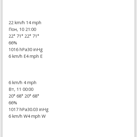
22 km/h
14 mph
Пон, 10 21:00
22°
71°
22°
71°
66%
1016 hPa
30 inHg
6 km/h E
4 mph E
6 km/h
4 mph
Вт, 11 00:00
20°
68°
20°
68°
66%
1017 hPa
30.03 inHg
6 km/h W
4 mph W