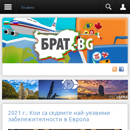
По света
2021 г.: Кои са седемте най-уязвими
забележителности в Европа