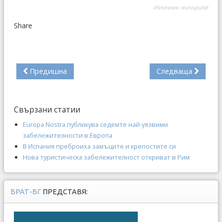
Източник:
euro-pulse
Share
Предишна
Следваща
Свързани статии
Europa Nostra публикува седемте най-уязвими
забележителности в Европа
В Испания преброиха замъците и крепостите си
Нова туристическа забележителност откриват в Рим
БРАТ-БГ
ПРЕДСТАВЯ: