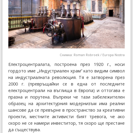
Снимка: Roman Robroek / Europa Nostra
Електроцентралата, построена през 1920 г., носи
гордото име „Индустриален храм“ като видим символ
на индустриалната революция. Тя е затворена през
2000 г. (превръщайки се в една от последните
електроцентрали на въглища в Европа) и оттогава е
празна и порутена. Въпреки че тази забележителен
образец на архитектурния модернизъм има реални
шансове да се превърне в пространство за креативни
проекти, местните активисти бият тревога, че ако
скоро не се намери инвеститор, тя скоро ще престане
да съществува.