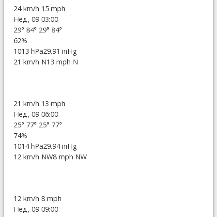
24 km/h
15 mph
Нед, 09 03:00
29°
84°
29°
84°
62%
1013 hPa
29.91 inHg
21 km/h N
13 mph N
21 km/h
13 mph
Нед, 09 06:00
25°
77°
25°
77°
74%
1014 hPa
29.94 inHg
12 km/h NW
8 mph NW
12 km/h
8 mph
Нед, 09 09:00