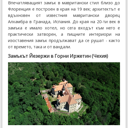
Впечатляващият замък в мавритански стил близо до
Флоренция е построен в края на 19 век; архитектът е
вдъхновен от известния мавритански дворец
Алхамбра в Гранада, Испания. До края на 20-ти век в
замъка е имало хотел, но сега входът към него е
практически затворен, а пищните интериори на
изоставения замък продължават да се рушат - както
от времето, така и от вандали.
Замъкът Йезержи в Горни Иржетин (Чехия)