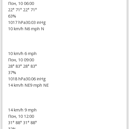
Пон, 10 06:00
22°
71°
22°
71°
63%
1017 hPa
30.03 inHg
10 km/h N
6 mph N
10 km/h
6 mph
Пон, 10 09:00
28°
83°
28°
83°
37%
1018 hPa
30.06 inHg
14 km/h NE
9 mph NE
14 km/h
9 mph
Пон, 10 12:00
31°
88°
31°
88°
32%