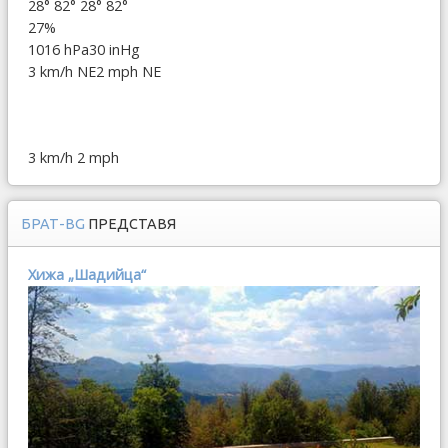
28°
82°
28°
82°
27%
1016 hPa
30 inHg
3 km/h NE
2 mph NE
3 km/h
2 mph
БРАТ-BG
ПРЕДСТАВЯ
Хижа „Шадийца“