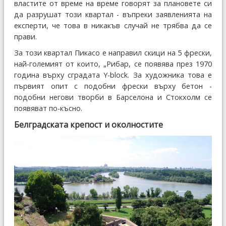
властите от време на време говорят за плановете си
да разрушат този квартал - въпреки заявленията на
експерти, че това в никакъв случай не трябва да се
прави.
За този квартал Пикасо е направил скици на 5 фрески,
най-големият от които, „Рибар, се появява през 1970
година върху сградата Y-block. За художника това е
първият опит с подобни фрески върху бетон -
подобни негови творби в Барселона и Стокхолм се
появяват по-късно.
Белградската крепост и околностите