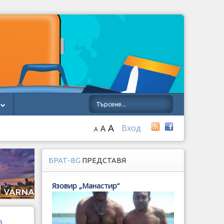
A
Вход
A
A
БРАТ-BG
ПРЕДСТАВЯ
Язовир „Манастир“
а