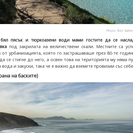
Photo:
Ben Salte
 бял пясък и тюркоазени води мами гостите да се насла
вка
под закрилата на величествени скали. Местните са усп
 от урбанизацията, която го застрашаваше през 80-те годин
да се стигне до него, а освен това на територията му няма п
 вода и закуски, така че е важно да вземете провизии със себе
рана на баските)