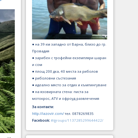
● на 39 км западно от Варна, близо до гр.
Провадия
● зарибен с трофейни екземпляри шаран
и сом
● площ 200 дка, 40 места за риболов
● риболовни състезания
● идеално място за отдих и къмпингуване
● на язовирната стена: писта за
мотокрос, ATV и офроуд развлечения
За контакти:
http://iazovir.com/
тел. 0878269835
Facebook:
#/groups/1137285299644422/