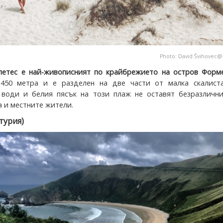
Photo:
David Švihovec
етес е най-живописният по крайбрежието на остров Форме
450 метра и е разделен на две части от малка скалиста
води и белия пясък на този плаж не оставят безразлични
а и местните жители.
турия)