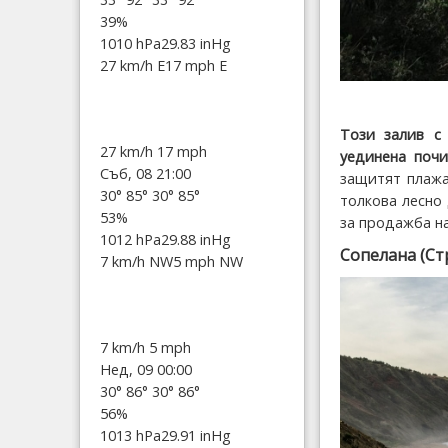
39%
1010 hPa
29.83 inHg
27 km/h E
17 mph E
Този залив с
27 km/h
17 mph
уединена почи
Съб, 08 21:00
защитят плажа
30°
85°
30°
85°
толкова лесно 
53%
за продажба на
1012 hPa
29.88 inHg
Сопелана (Ст
7 km/h NW
5 mph NW
7 km/h
5 mph
Нед, 09 00:00
30°
86°
30°
86°
56%
1013 hPa
29.91 inHg