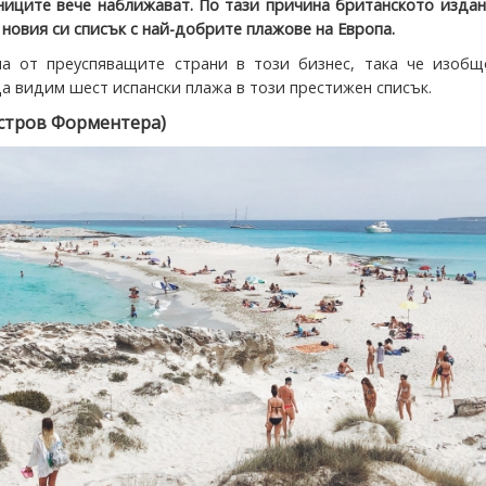
ниците вече наближават. По тази причина британското изда
 новия си списък с най-добрите плажове на Европа.
а от преуспяващите страни в този бизнес, така че изобщ
а видим шест испански плажа в този престижен списък.
остров Форментера)