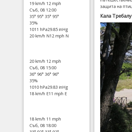
19 km/h
12 mph
защита на пти
Съб, 08 12:00
Кала Требалу
35°
95°
35°
95°
35%
1011 hPa
29.85 inHg
20 km/h N
12 mph N
20 km/h
12 mph
Съб, 08 15:00
36°
96°
36°
96°
35%
1010 hPa
29.83 inHg
18 km/h E
11 mph E
18 km/h
11 mph
Съб, 08 18:00
33°
92°
33°
92°