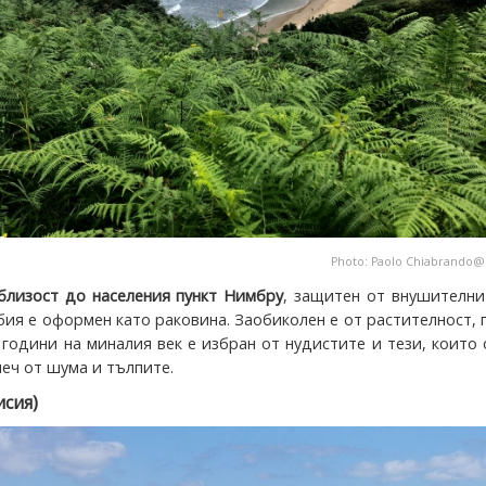
Photo:
Paolo Chiabrando
близост до населения пункт Нимбру
, защитен от внушителни
ия е оформен като раковина. Заобиколен е от растителност,
 години на миналия век е избран от нудистите и тези, които
еч от шума и тълпите.
исия)