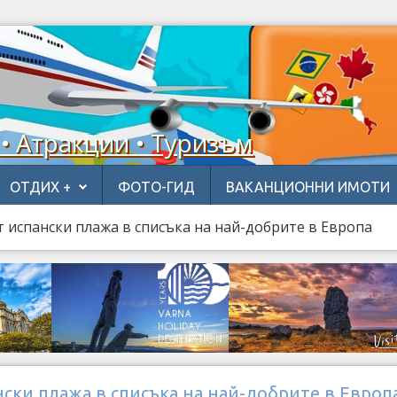
 • Атракции • Туризъм
ОТДИХ +
ФОТО-ГИД
ВАКАНЦИОННИ ИМОТИ
 испански плажа в списъка на най-добрите в Европа
ски плажа в списъка на най-добрите в Европ