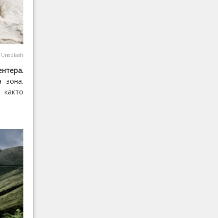
@
Unsplash
нтера.
 зона.
 както