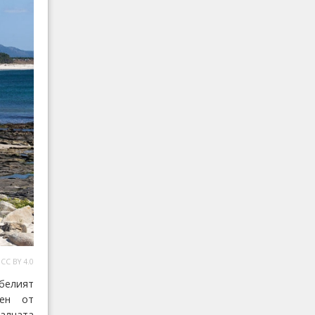
CC BY 4.0
 белият
нен от
алната