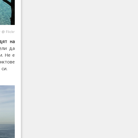
r
@
Flickr
дят на
ели да
и. Не е
унктове
 си.