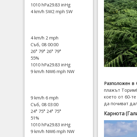
1010 hPa
29.83 inHg
4 km/h SW
2 mph SW
4 km/h
2 mph
Съб, 08 00:00
26°
79°
26°
79°
55%
1010 hPa
29.83 inHg
9 km/h NW
6 mph NW
Разположен в 
плажът Торимб
което от 60-те
9 km/h
6 mph
да почиват дал
Съб, 08 03:00
24°
75°
24°
75°
Карнота (Гал
51%
1010 hPa
29.83 inHg
9 km/h NW
6 mph NW