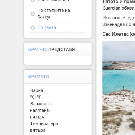
Лятото и праз
Guardian обяви
По стъпките на
Бакхус
Испания е едн
изненадващо д
По света
Сес Илетес (
БРАТ-BG
ПРЕДСТАВЯ
ВРЕМЕТО
Варна
°C
|
°F
Влажност:
налягане:
вятъра:
Температура
вятъра