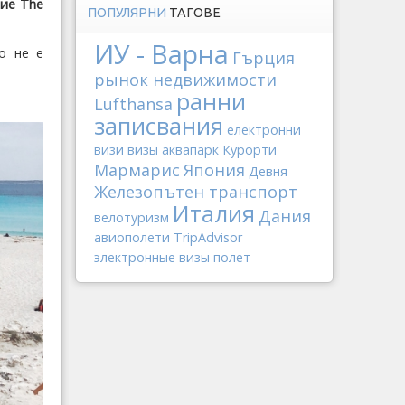
ние The
ПОПУЛЯРНИ
ТАГОВЕ
ИУ - Варна
о не е
Гърция
рынок недвижимости
ранни
Lufthansa
записвания
електронни
визи
визы
аквапарк
Курорти
Мармарис
Япония
Девня
Железопътен транспорт
Италия
Дания
велотуризм
авиополети
TripAdvisor
электронные визы
полет