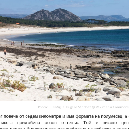
Photo:
Luis Miguel Bugallo Sánchez
@
Wikimedia Сommons
г повече от седем километра и има формата на полумесец
, а
някога придобива розов оттенък. Той е високо це
ите поради биологичното разнообразие на пейзажа и специ