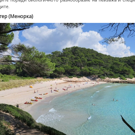
ците.
гер (Менорка)