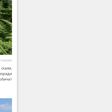
@
Unsplash
 скали,
 поради
 обичат