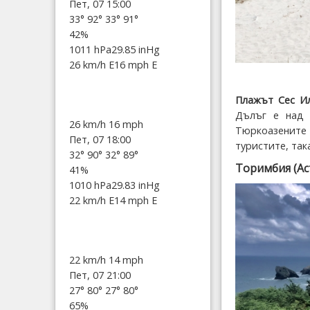
Пет, 07 15:00
33°
92°
33°
91°
42%
1011 hPa
29.85 inHg
26 km/h E
16 mph E
Плажът Сес Ил
Дълъг е над 
26 km/h
16 mph
Тюркоазените 
Пет, 07 18:00
туристите, так
32°
90°
32°
89°
Торимбия (Ас
41%
1010 hPa
29.83 inHg
22 km/h E
14 mph E
22 km/h
14 mph
Пет, 07 21:00
27°
80°
27°
80°
65%