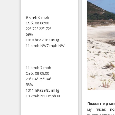
9 km/h
6 mph
Съб, 08 06:00
22°
72°
22°
72°
69%
1010 hPa
29.83 inHg
11 km/h NW
7 mph NW
11 km/h
7 mph
Съб, 08 09:00
29°
84°
29°
84°
53%
1011 hPa
29.85 inHg
19 km/h N
12 mph N
Плажът е дълъ
му пясък по
пътешествениц