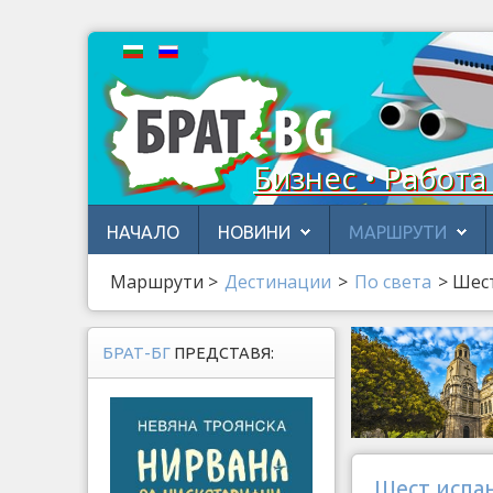
Бизнес • Работа
НАЧАЛО
НОВИНИ
МАРШРУТИ
Маршрути
>
Дестинации
>
По света
>
Шест
БРАТ-БГ
ПРЕДСТАВЯ:
Шест испан