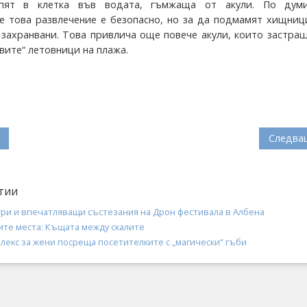
апят в клетка във водата, гъмжаща от акули. По дум
е това развлечение е безопасно, но за да подмамят хищниц
 захранвани. Това привлича още повече акули, които застра
вите“ летовници на плажа.
Следва
тии
гри и впечатляващи състезания на Дрон фестивала в Албена
те места: Къщата между скалите
лекс за жени посреща посетителките с „магически“ гъби