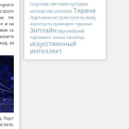
спортове
световно културно
ечугите
Тирана
строго
наследство
изложба
на. Не
Луфтханза
экстрем
полеты
визы
те и на
аэропорты
кулинарен туризъм
Зиплайн
жие се
Европейский
ехните
парламент
жилье
Несебър
искусственный
ход за
интеллект
ад Порт
стите,