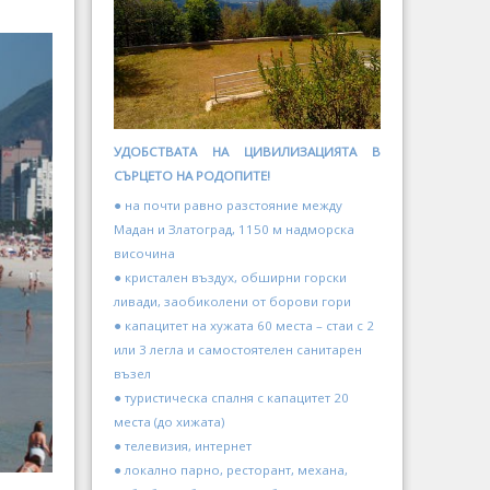
УДОБСТВАТА НА ЦИВИЛИЗАЦИЯТА В
СЪРЦЕТО НА РОДОПИТЕ!
● на почти равно разстояние между
Мадан и Златоград, 1150 м надморска
височина
● кристален въздух, обширни горски
ливади, заобиколени от борови гори
● капацитет на хужата 60 места – стаи с 2
или 3 легла и самостоятелен санитарен
възел
● туристическа спалня с капацитет 20
места (до хижата)
● телевизия, интернет
● локално парно, ресторант, механа,