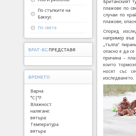
Британският ту
плажове по св
По стъпките на
случаи по кра
Бакхус
плажове, опасн
По света
Според изсле
например във 
„тълпа“ пиран
БРАТ-BG
ПРЕДСТАВЯ
опасно е да се
причина – пла
които тормозя
носят със с
ВРЕМЕТО
изследването.
Варна
°C
|
°F
Влажност:
налягане:
вятъра:
Температура
вятъра