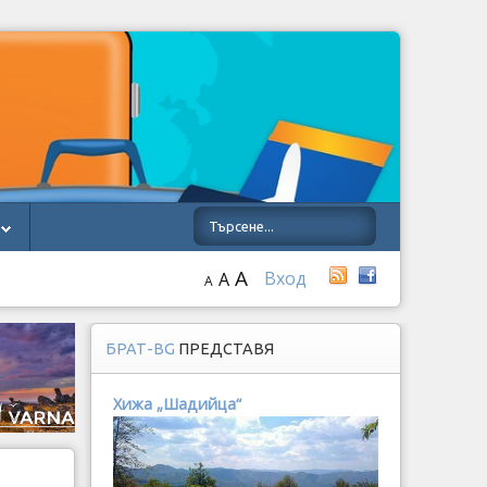
A
Вход
A
A
БРАТ-BG
ПРЕДСТАВЯ
Хижа „Шадийца“