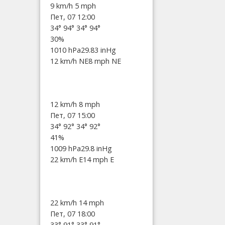
9 km/h
5 mph
Пет, 07 12:00
34°
94°
34°
94°
30%
1010 hPa
29.83 inHg
12 km/h NE
8 mph NE
12 km/h
8 mph
Пет, 07 15:00
34°
92°
34°
92°
41%
1009 hPa
29.8 inHg
22 km/h E
14 mph E
22 km/h
14 mph
Пет, 07 18:00
33°
91°
33°
91°