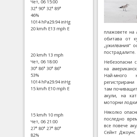
Чет, 06 15:00
32°
90°
32°
89°
46%
1014 hPa
29.94 inHg
20 km/h E
13 mph E
плажовете на 
обитава от к
„ужилвания“ о
пострадалите.
20 km/h
13 mph
Чет, 06 18:00
Небезопасни 
30°
86°
30°
86°
на американс
53%
Най-много 
1014 hPa
29.94 inHg
регистрирани
15 km/h E
10 mph E
там почиващит
акули, на ка
моторни лодки
Няколко опас
15 km/h
10 mph
последно врем
Чет, 06 21:00
все повече ак
27°
80°
27°
80°
Сейнт Джоунс 
82%