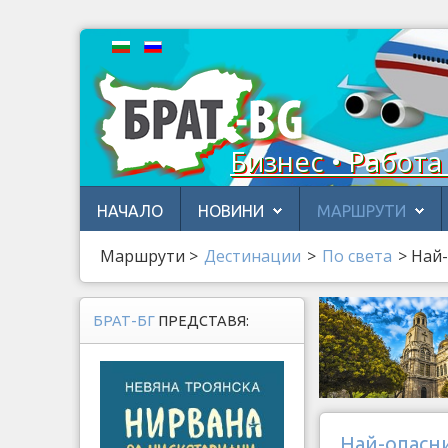
Бизнес • Работа
НАЧАЛО
НОВИНИ
МАРШРУТИ
Маршрути
>
Дестинации
>
По света
>
Най-
БРАТ-БГ
ПРЕДСТАВЯ:
Най-опасни