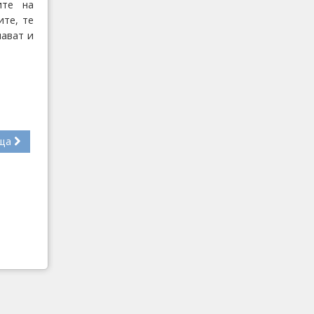
ите на
ите, те
шават и
ща