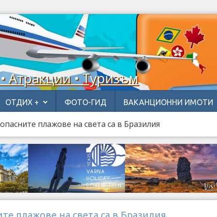
 • Атракции • Туризъм
ОТДИХ +
ФОТО-ГИД
ВАКАНЦИОННИ ИМОТИ
опасните плажове на света са в Бразилия
те плажове на света са в Бразилия