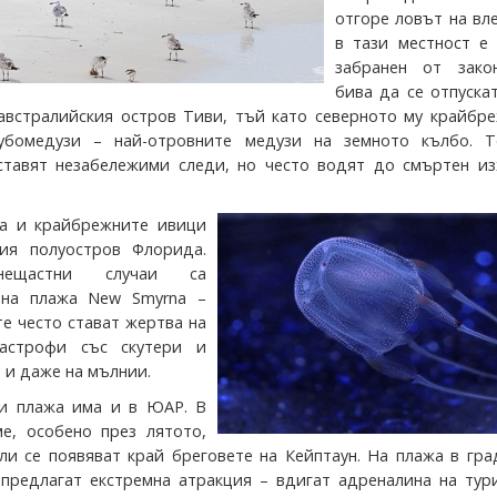
отгоре ловът на вл
в тази местност е 
забранен от зако
бива да се отпуска
австралийския остров Тиви, тъй като северното му крайбре
убомедузи – най-отровните медузи на земното кълбо. Т
ставят незабележими следи, но често водят до смъртен из
са и крайбрежните ивици
кия полуостров Флорида.
нещастни случаи са
 на плажа New Smyrna –
е често стават жертва на
тастрофи със скутери и
 и даже на мълнии.
ни плажа има и в ЮАР. В
е, особено през лятото,
ули се появяват край бреговете на Кейптаун. На плажа в гр
предлагат екстремна атракция – вдигат адреналина на тури