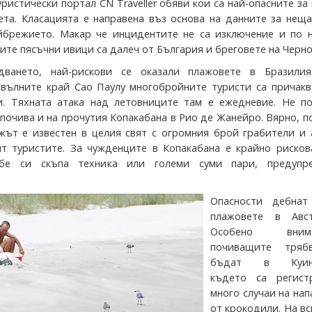
ристически портал CN Traveller обяви кои са най-опасните за
ета. Класацията е направена въз основа на данните за нещ
йбрежието. Макар че инцидентите не са изключение и по 
ите пясъчни ивици са далеч от България и бреговете на Черно
дването, най-рискови се оказали плажовете в Бразилия
вълните край Сао Паулу многобройните туристи са причакв
и. Тяхната атака над летовниците там е ежедневие. Не по
 почива и на прочутия Копакабана в Рио де Жанейро. Вярно, п
жът е известен в целия свят с огромния брой грабители и 
т туристите. За чужденците в Копакабана е крайно рисков
ебе си скъпа техника или големи суми пари, предупр
Опасности дебна
плажовете в Авст
Особено внима
почиващите тряб
бъдат в Куинс
където са регист
много случаи на на
от крокодили. На в