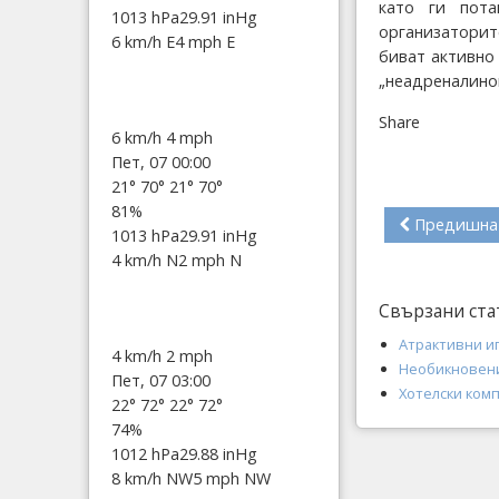
като ги пот
1013 hPa
29.91 inHg
организаторит
6 km/h E
4 mph E
биват активно
„неадреналино
Share
6 km/h
4 mph
Пет, 07 00:00
21°
70°
21°
70°
81%
Предишна
1013 hPa
29.91 inHg
4 km/h N
2 mph N
Свързани ста
Атрактивни и
4 km/h
2 mph
Необикновени
Пет, 07 03:00
Хотелски комп
22°
72°
22°
72°
74%
1012 hPa
29.88 inHg
8 km/h NW
5 mph NW