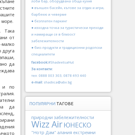
 къпане
лоби бар, оборудвана обща кухня
астните
● външен басейн, кътове за отдих и игри,
нашите
барбекю и чеверме
 море.
● безплатен паркинг
● изходна точка за туристически преходи
. Така
и намиращи се в близост
ани от
забележителности
-малко
● био-продукти и традиционни родопски
о друга
специалитети
апаши,
facebook:
#ShadeetsaHut
ано да
За контакти:
еждава
тел: 0888 003 303; 0878 493 440
e-mail:
shadiica@abv.bg
т и по
ралия.
телни
ПОПУЛЯРНИ
ТАГОВЕ
ва да
ленд,
природни забележителности
рирани
Wizz Air
ЮНЕСКО
падения
"Нотр Дам"
алания
екстремни
сичкото