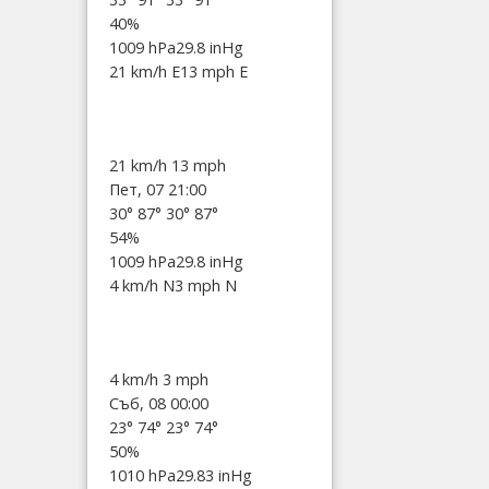
40%
1009 hPa
29.8 inHg
21 km/h E
13 mph E
21 km/h
13 mph
Пет, 07 21:00
30°
87°
30°
87°
54%
1009 hPa
29.8 inHg
4 km/h N
3 mph N
4 km/h
3 mph
Съб, 08 00:00
23°
74°
23°
74°
50%
1010 hPa
29.83 inHg