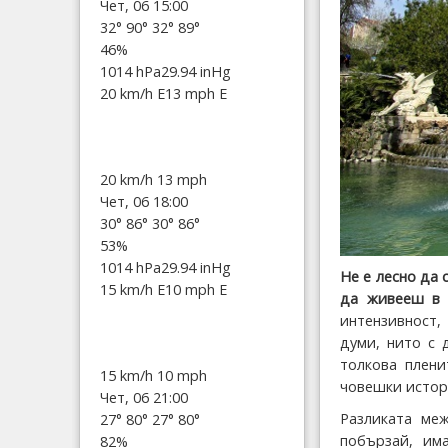
Чет, 06 15:00
32°
90°
32°
89°
46%
1014 hPa
29.94 inHg
20 km/h E
13 mph E
20 km/h
13 mph
Чет, 06 18:00
30°
86°
30°
86°
53%
1014 hPa
29.94 inHg
Не е лесно да 
15 km/h E
10 mph E
да живееш в 
интензивност,
думи, нито с 
толкова плени
15 km/h
10 mph
човешки истор
Чет, 06 21:00
Разликата меж
27°
80°
27°
80°
побързай, има
82%