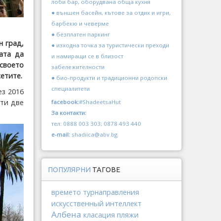
лоби бар, оборудвана обща кухня
● външен басейн, кътове за отдих и игри,
барбекю и чеверме
● безплатен паркинг
н град,
● изходна точка за туристически преходи
ата да
и намиращи се в близост
своето
забележителности
етите.
● био-продукти и традиционни родопски
специалитети
ез 2016
чти две
facebook:
#ShadeetsaHut
За контакти:
тел: 0888 003 303; 0878 493 440
e-mail:
shadiica@abv.bg
ПОПУЛЯРНИ
ТАГОВЕ
времето
турнаправления
искусственный интеллект
Албена
класация
пляжи