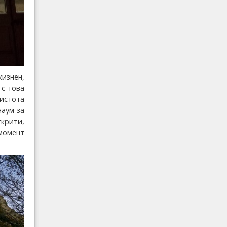
жизнен,
 с това
истота
наум за
ткрити,
момент