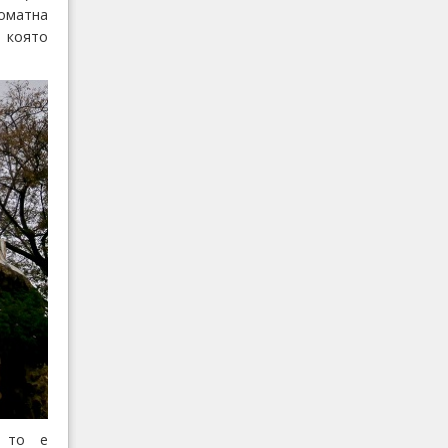
оматна
 която
о то е