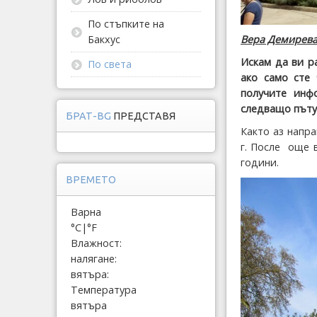
По стъпките на
Бакхус
Вера Демирев
Искам да ви р
По света
ако само сте 
получите инф
следващо пътув
БРАТ-BG
ПРЕДСТАВЯ
Както аз напра
г. После още 
години.
ВРЕМЕТО
Варна
°C
|
°F
Влажност:
налягане:
вятъра:
Температура
вятъра