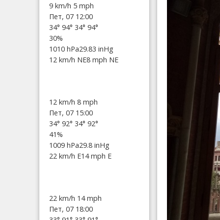
9 km/h
5 mph
Пет, 07 12:00
34°
94°
34°
94°
30%
1010 hPa
29.83 inHg
12 km/h NE
8 mph NE
12 km/h
8 mph
Пет, 07 15:00
34°
92°
34°
92°
41%
1009 hPa
29.8 inHg
22 km/h E
14 mph E
22 km/h
14 mph
Пет, 07 18:00
33°
91°
33°
91°