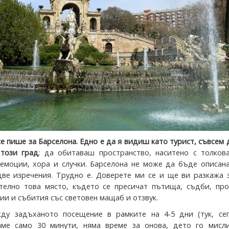
се пише за Барселона. Едно е да я видиш като турист, съвсем 
този град
; да обитаваш пространство, наситено с толкова
 емоции, хора и случки. Барселона не може да бъде описан
две изречения. Трудно е. Доверете ми се и ще ви разкажа 
телно това място, където се пресичат пътища, съдби, про
ии и събития със световен мащаб и отзвук.
ду задъханото посещение в рамките на 4-5 дни (тук, сег
ме само 30 минути, няма време за онова, дето го мислиш