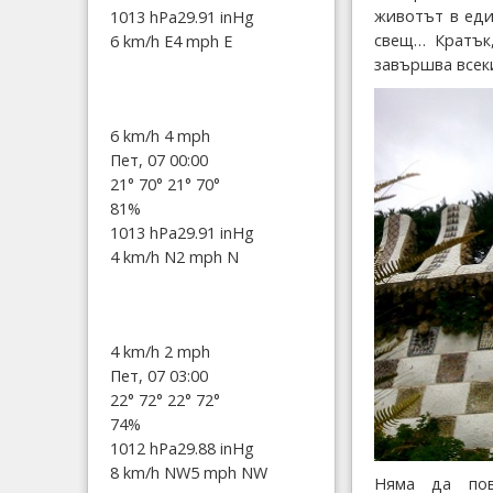
животът в еди
1013 hPa
29.91 inHg
свещ… Кратък,
6 km/h E
4 mph E
завършва всеки
6 km/h
4 mph
Пет, 07 00:00
21°
70°
21°
70°
81%
1013 hPa
29.91 inHg
4 km/h N
2 mph N
4 km/h
2 mph
Пет, 07 03:00
22°
72°
22°
72°
74%
1012 hPa
29.88 inHg
8 km/h NW
5 mph NW
Няма да пов