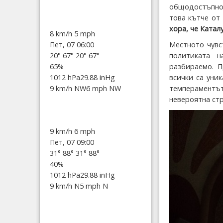
общодостъпно,
това кътче от
хора, че Катал
8 km/h
5 mph
Пет, 07 06:00
Местното чувс
20°
67°
20°
67°
политиката 
65%
разбираемо. П
1012 hPa
29.88 inHg
всички са уни
9 km/h NW
6 mph NW
темпераментът
невероятна стр
9 km/h
6 mph
Пет, 07 09:00
31°
88°
31°
88°
40%
1012 hPa
29.88 inHg
9 km/h N
5 mph N