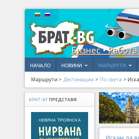
Бизнес • Работа
НАЧАЛО
НОВИНИ
МАРШРУТИ
Маршрути
>
Дестинации
>
По света
>
Иска
БРАТ-БГ
ПРЕДСТАВЯ:
Искам да ви