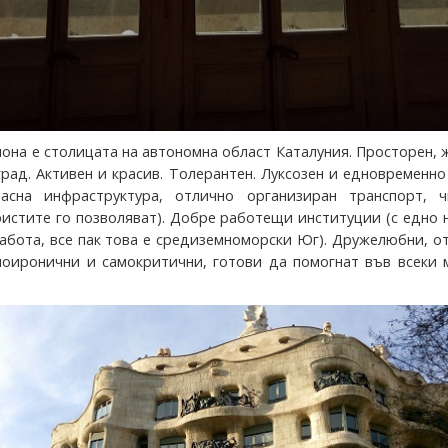
она е столицата на автономна област Каталуния. Просторен, 
рад. Активен и красив. Толерантен. Луксозен и едновременно
расна инфраструктура, отлично организиран транспорт, ч
ристите го позволяват). Добре работещи институции (с едно 
работа, все пак това е средиземноморски Юг). Дружелюбни, о
моиронични и самокритични, готови да помогнат във всеки 