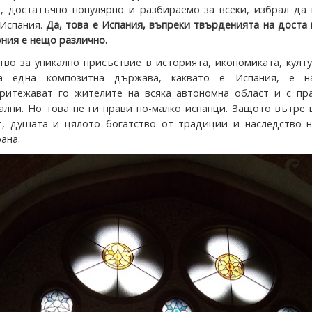
 достатъчно популярно и разбираемо за всеки, избрал да 
 Испания.
Да, това е Испания, въпреки твърденията на доста
уния е нещо различно.
тво за уникално присъствие в историята, икономиката, култ
на една композитна държава, каквато е Испания, е н
ритежават го жителите на всяка автономна област и с пра
кални. Но това не ги прави по-малко испанци. Защото вътре 
, душата и цялото богатство от традиции и наследство н
ана.