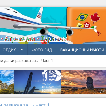
 • Атракции • Туризъм
ОТДИХ +
ФОТО-ГИД
ВАКАНЦИОННИ ИМОТИ
м да ви разкажа за... - Част 1
 разкажа за... - Част 1