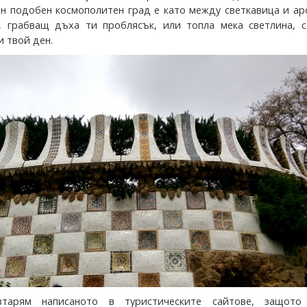
н подобен космополитен град е като между светкавица и ар
 грабващ дъха ти проблясък, или топла мека светлина, с
 твой ден.
тарям написаното в туристическите сайтове, защот