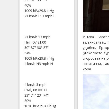
40%
1009 hPa
29.8 inHg
21 km/h E
13 mph E
И така… Барсел
21 km/h
13 mph
вдъхновяващ г
Пет, 07 21:00
удобен. Прек
30°
87°
30°
87°
(доколкото ту
54%
скоростта на 
1009 hPa
29.8 inHg
позитивни, са
4 km/h N
3 mph N
хора.
4 km/h
3 mph
Съб, 08 00:00
23°
74°
23°
74°
50%
1010 hPa
29.83 inHg