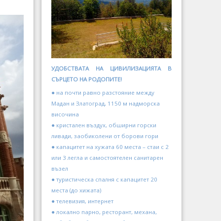
УДОБСТВАТА НА ЦИВИЛИЗАЦИЯТА В
СЪРЦЕТО НА РОДОПИТЕ!
● на почти равно разстояние между
Мадан и Златоград, 1150 м надморска
височина
● кристален въздух, обширни горски
ливади, заобиколени от борови гори
● капацитет на хужата 60 места – стаи с 2
или 3 легла и самостоятелен санитарен
възел
● туристическа спалня с капацитет 20
места (до хижата)
● телевизия, интернет
● локално парно, ресторант, механа,