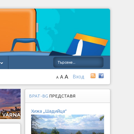
A
Вход
A
A
БРАТ-BG
ПРЕДСТАВЯ
Хижа „Шадийца“