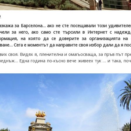
а
азкажа за Барселона… ако не сте посещавали този удивителе
чели за него, ако само сте търсили в Интернет с надежд
ормация, на която да се доверите за организацията на 
ане… Сега е моментът да направите своя избор дали да я пос
вих своя. Видях я, пленителна и омагьосваща, за пръв път пр
веднъж… Една година по-късно вече живеех тук … и така, по