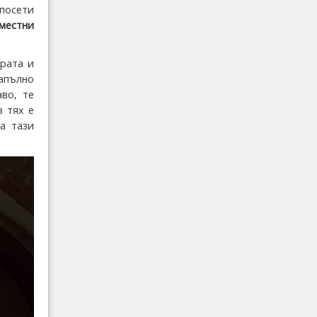
посети
 местни
урата и
апълно
во, те
в тях е
а тази