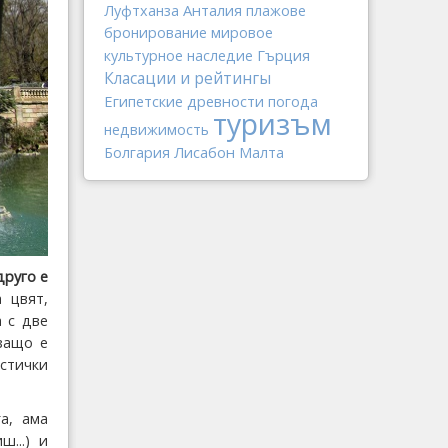
Анталия
Луфтханза
плажове
бронирование
мировое
Гърция
культурное наследие
Класации и рейтингы
Египетские древности
погода
туризъм
недвижимость
Лисабон
Болгария
Малта
друго е
 цвят,
а с две
защо е
стички
а, ама
...) и