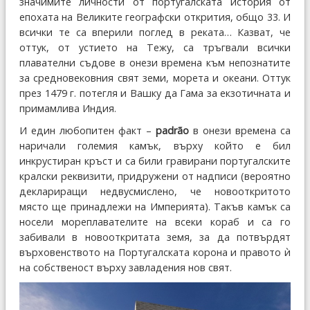
значимите личности от португалската история от
епохата на Великите географски открития, общо 33. И
всички те са вперили поглед в реката… Казват, че
оттук, от устието на Тежу, са тръгвали всички
плавателни съдове в онези времена към непознатите
за средновековния свят земи, морета и океани. Оттук
през 1479 г. потегля и Вашку да Гама за екзотичната и
примамлива Индия.
И един любопитен факт –
padrão
в онези времена са
наричали големия камък, върху който е бил
инкрустиран кръст и са били гравирани португалските
кралски реквизити, придружени от надписи (вероятно
деклариращи недвусмислено, че новооткритото
място ще принадлежи на Империята). Такъв камък са
носели мореплавателите на всеки кораб и са го
забивали в новооткритата земя, за да потвърдят
върховенството на Португалската корона и правото ѝ
на собственост върху завладения нов свят.