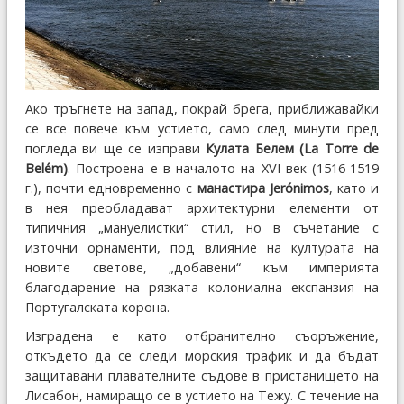
Ако тръгнете на запад, покрай брега, приближавайки
се все повече към устието, само след минути пред
погледа ви ще се изправи
Кулата Белем (La Torre de
Belém)
. Построена е в началото на XVI век (1516-1519
г.), почти едновременно с
манастира Jerónimos
, като и
в нея преобладават архитектурни елементи от
типичния „мануелистки“ стил, но в съчетание с
източни орнаменти, под влияние на културата на
новите светове, „добавени“ към империята
благодарение на рязката колониална експанзия на
Португалската корона.
Изградена е като отбранително съоръжение,
откъдето да се следи морския трафик и да бъдат
защитавани плавателните съдове в пристанището на
Лисабон, намиращо се в устието на Тежу. С течение на