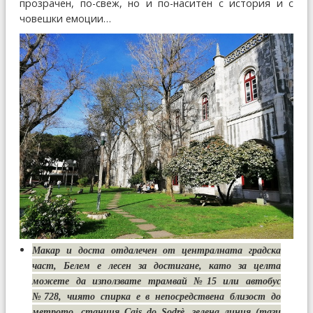
прозрачен, по-свеж, но и по-наситен с история и с
човешки емоции…
Макар и доста отдалечен от централната градска
част, Белем е лесен за достигане, като за целта
можете да използвате трамвай №15 или автобус
№728, чиято спирка е в непосредствена близост до
метрото, станция Cais do Sodrѐ, зелена линия (тази