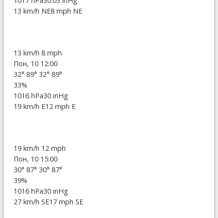
1017 hPa
30.03 inHg
13 km/h NE
8 mph NE
13 km/h
8 mph
Пон, 10 12:00
32°
89°
32°
89°
33%
1016 hPa
30 inHg
19 km/h E
12 mph E
19 km/h
12 mph
Пон, 10 15:00
30°
87°
30°
87°
39%
1016 hPa
30 inHg
27 km/h SE
17 mph SE