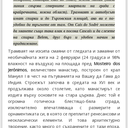
линия свързва северните квартали на града с
крайречната, южна област). Трамваят и автобусът
имат спирки и до Търговския площад, ако ви е по-
удобно да тръгнете от там. От Cais do Sodrѐ можете
да хванете също така влак в посока Cascais и да слезете
на спирка Belem, друг бърз и удобен начин за
придвижване.
Трамваят ни изсипа смаяни от гледката и замаяни от
необичайната жега на 2 февруари (24 градуса и 98%
влажност на въздуха) на площада пред
Mosteiro dos
Jerónimos
, величествен манастир, построен от крал
Мануел I в чест на пътуванията на Вашку да Гама до
Индия. Строежът започва в средата на XVI век и
продължава около столетие, като манастирът се
издига върху основите на стара църква. Днес той е
огромна готическа блестящо-бяла сграда,
изключително впечатляваща с размерите и
орнаментиката си, в която се преплитат ренесансови и
неокласически елементи. И това архитектурно
творение, както много от съхранените от тази епоха,