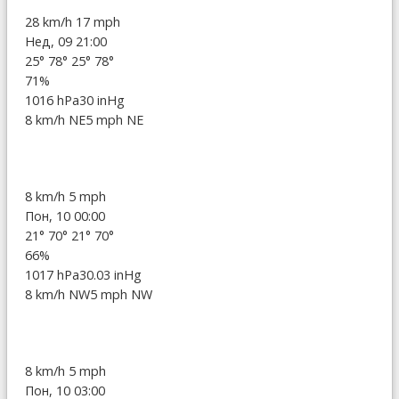
28 km/h
17 mph
Нед, 09 21:00
25°
78°
25°
78°
71%
1016 hPa
30 inHg
8 km/h NE
5 mph NE
8 km/h
5 mph
Пон, 10 00:00
21°
70°
21°
70°
66%
1017 hPa
30.03 inHg
8 km/h NW
5 mph NW
8 km/h
5 mph
Пон, 10 03:00