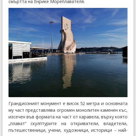
смъртта на Енрике Мореплавателя.
Грандиозният монумент е висок 52 метра и основната
му част представлява огромен монолитен каменен къс,
изсечен във формата на част от каравела, върху която
„плават“ скулптурите на откриватели, владетели,
пътешественици, учени, художници, историци – най-