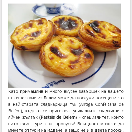
Като примамлив и много вкусен завършек на вашето
пътешествие из Белем може да послужи посещението
в най-старата сладкарница тук (Antiga Confeitaria de
Belém), където се приготвят уникалните сладкиши с
яйчен жълтък
(Pastéis de Belem
) – специалитет, който
нито един турист не пропуска! Всъщност можете да
минете оттук и на идване, а защо не и в двете посоки,