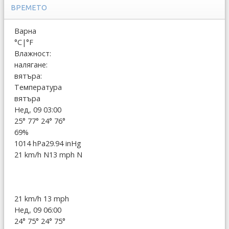
ВРЕМЕТО
Варна
°C
|
°F
Влажност:
налягане:
вятъра:
Температура
вятъра
Нед, 09 03:00
25°
77°
24°
76°
69%
1014 hPa
29.94 inHg
21 km/h N
13 mph N
21 km/h
13 mph
Нед, 09 06:00
24°
75°
24°
75°