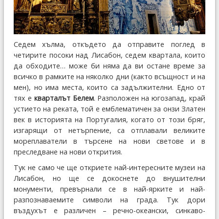
Седем хълма, откъдето да отправите поглед в
четирите посоки над Лисабон, седем квартала, които
да обходите… може би няма да ви остане време за
всичко в рамките на няколко дни (както всъщност и на
мен), но има места, които са задължителни. Едно от
тях е
кварталът Белем
. Разположен на югозапад, край
устието на реката, той е емблематичен за онзи Златен
век в историята на Португалия, когато от този бряг,
изгарящи от нетърпение, са отплавали великите
мореплаватели в търсене на нови светове и в
преследване на нови открития.
Тук не само че ще откриете най-интересните музеи на
Лисабон, но ще се докоснете до внушителни
монументи, превърнали се в най-ярките и най-
разпознаваемите символи на града. Тук дори
въздухът е различен – речно-океански, синкаво-