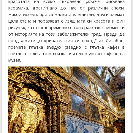
красотата на всяко съхранено „късче“ рисувана
керамика, достигнало до нас от различни епохи.
Някои екземпляри са малки и елегантни, други заемат
цяла стена и поразяват с изящната си красота и фин
рисунък, като едновременно с това разказват моменти
от историята на този забележителен град. Преди да
продължите „откривателския си поход“ из Лисабон,
поемете глътка въздух (заедно с глътка кафе) в
светлото, елегантно и изключително уютно кафене на
музея.