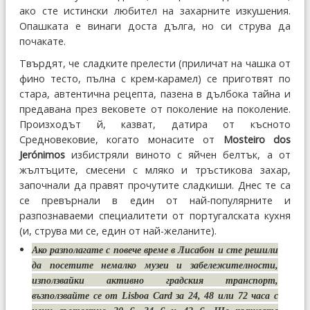
ако сте истински любител на захарните изкушения.
Опашката е винаги доста дълга, но си струва да
почакате.
Твърдят, че сладките прелести (приличат на чашка от
фино тесто, пълна с крем-карамел) се приготвят по
стара, автентична рецепта, пазена в дълбока тайна и
предавана през вековете от поколение на поколение.
Произходът й, казват, датира от късното
Средновековие, когато монасите от
Mosteiro dos
Jerónimos
избистряли виното с яйчен белтък, а от
жълтъците, смесени с мляко и тръстикова захар,
започнали да правят прочутите сладкиши. Днес те са
се превърнали в един от най-популярните и
разпознаваеми специалитети от португалската кухня
(и, струва ми се, един от най-желаните).
Ако разполагате с повече време в Лисабон и сте решили
да посетите немалко музеи и забележителности,
използвайки активно градския транспорт,
възползвайте се от Lisboa Card за 24, 48 или 72 часа с