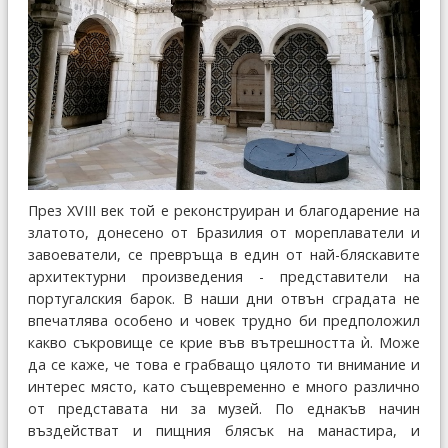
През XVIII век той е реконструиран и благодарение на
златото, донесено от Бразилия от мореплаватели и
завоеватели, се превръща в един от най-бляскавите
архитектурни произведения - представители на
португалския барок. В наши дни отвън сградата не
впечатлява особено и човек трудно би предположил
какво съкровище се крие във вътрешността ѝ. Може
да се каже, че това е грабващо цялото ти внимание и
интерес място, като същевременно е много различно
от представата ни за музей. По еднакъв начин
въздействат и пищния блясък на манастира, и