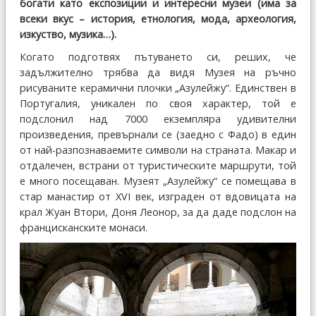
богати като експозиции и интересни музеи (има за
всеки вкус – история, етнология, мода, археология,
изкуство, музика…).
Когато подготвях пътуването си, реших, че
задължително трябва да видя Музея на ръчно
рисуваните керамични плочки „Азулейжу“. Единствен в
Португалия, уникален по своя характер, той е
подслонил над 7000 екземпляра удивителни
произведения, превърнали се (заедно с Фадо) в един
от най-разпознаваемите символи на страната. Макар и
отдалечен, встрани от туристическите маршрути, той
е много посещаван. Музеят „Азулейжу“ се помещава в
стар манастир от XVI век, изграден от вдовицата на
крал Жуан Втори, Доня Леонор, за да даде подслон на
францисканските монаси.