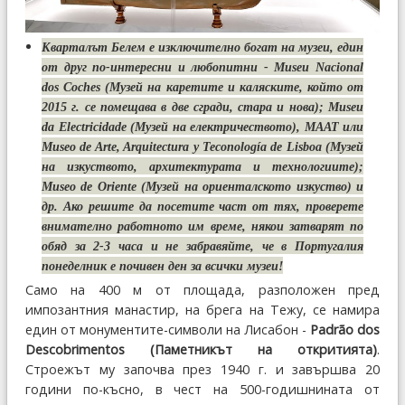
Кварталът Белем е изключително богат на музеи, един
от друг по-интересни и любопитни -
Museu Nacional
dos Coches (Музей на каретите и каляските
,
който от
2015 г. се помещава в две сгради, стара и нова); Museu
da Electricidade (Музей на електричеството), MAAT или
Museo de Arte, Arquitectura y Teconología de Lisboa (Музей
на изкуството, архитектурата и технологиите);
Museo de Oriente (Музей на ориенталското изкуство) и
др. Ако решите да посетите част от тях, проверете
внимателно работното им време, някои затварят по
обяд за 2-3 часа и не забравяйте, че в Португалия
понеделник е почивен ден за всички музеи!
Само на 400 м от площада, разположен пред
импозантния манастир, на брега на Тежу, се намира
един от монументите-символи на Лисабон -
Padrão dos
Descobrimentos (Паметникът на откритията)
.
Строежът му започва през 1940 г. и завършва 20
години по-късно, в чест на 500-годишнината от