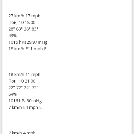
27 km/h
17 mph
Пон, 10 18:00
28°
83°
28°
83°
43%
1015 hPa
29.97 inHg
18 km/h E
11 mph E
18 km/h
11 mph
Пон, 10 21:00
22°
72°
22°
72°
64%
1016 hPa
30 inHg
7 km/h E
4 mph E
7 km/h
4 mph