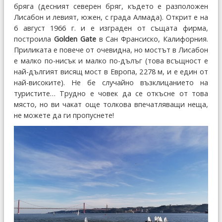
бряга (десният северен бряг, където е разположен
Лисабон и левият, южен, с града Алмада). Открит е на
6 август 1966 г. и е изграден от същата фирма,
построила
Golden Gate
в Сан Франсиско, Калифорния.
Приликата е повече от очевидна, но мостът в Лисабон
е малко по-нисък и малко по-дълъг (това всъщност е
най-дългият висящ мост в Европа, 2278 м, и е един от
най-високите). Не бе случайно възклицанието на
туристите… Трудно е човек да се откъсне от това
място, но ви чакат още толкова впечатляващи неща,
не можете да ги пропуснете!