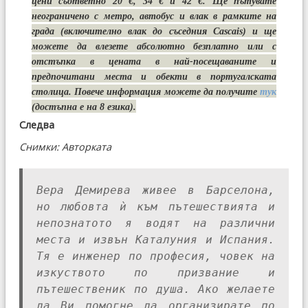
цени съответно 20 €, 34 € и 42 €. Ще пътувате
неограничено с метро, автобус и влак в рамките на
града (включително влак до съседния Cascais) и ще
можете да влезете абсолютно безплатно или с
отстъпка в цената в най-посещаваните и
предпочитани места и обекти в португалската
столица. Повече информация можете да получите
тук
(достъпна е на 8 езика).
Следва
Снимки: Авторката
Вера Демирева живее в Барселона,
но любовта ѝ към пътешествията и
непознатото я водят на различни
места и извън Каталуния и Испания.
Тя е инженер по професия, човек на
изкуството по призвание и
пътешественик по душа. Ако желаете
да Ви помогне да организирате по