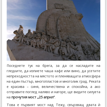
Поседнете тук на брега, за да се насладите на
гледките, да изпиете чаша кафе или вино, да усетите
непреходността на мястото и пленяващата атмосфера
на един пъстър, многопластов и многолик град. Реката
е красива – синя, величествена и спокойна, а ако
отправите поглед наляво и нагоре, ще видите силуета
на
прочутия мост „25 април“
.
Това е първият мост над Тежу, свързващ двата ѝ