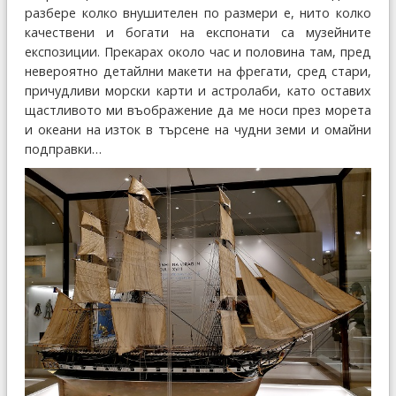
разбере колко внушителен по размери е, нито колко
качествени и богати на експонати са музейните
експозиции. Прекарах около час и половина там, пред
невероятно детайлни макети на фрегати, сред стари,
причудливи морски карти и астролаби, като оставих
щастливото ми въображение да ме носи през морета
и океани на изток в търсене на чудни земи и омайни
подправки…