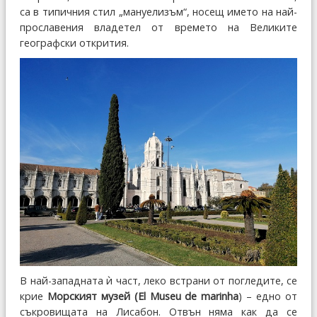
са в типичния стил „мануелизъм“, носещ името на най-
прославения владетел от времето на Великите
географски открития.
В най-западната ѝ част, леко встрани от погледите, се
крие
Морският музей (El Museu de marinha
) – едно от
съкровищата на Лисабон. Отвън няма как да се