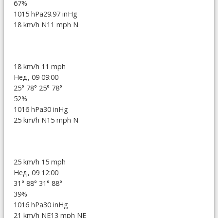
67%
1015 hPa
29.97 inHg
18 km/h N
11 mph N
18 km/h
11 mph
Нед, 09 09:00
25°
78°
25°
78°
52%
1016 hPa
30 inHg
25 km/h N
15 mph N
25 km/h
15 mph
Нед, 09 12:00
31°
88°
31°
88°
39%
1016 hPa
30 inHg
21 km/h NE
13 mph NE