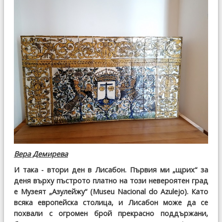
Вера Демирева
И така - втори ден в Лисабон. Първия ми „щрих“ за
деня върху пъстрото платно на този невероятен град
е Музеят „Азулейжу“ (Museu Nacional do Azulejo). Като
всяка европейска столица, и Лисабон може да се
похвали с огромен брой прекрасно поддържани,