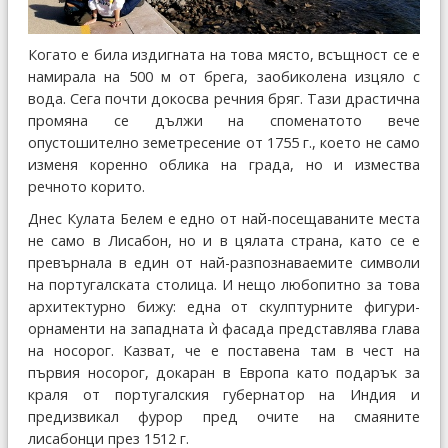
Когато е била издигната на това място, всъщност се е
намирала на 500 м от брега, заобиколена изцяло с
вода. Сега почти докосва речния бряг. Тази драстична
промяна се дължи на споменатото вече
опустошително земетресение от 1755 г., което не само
изменя коренно облика на града, но и измества
речното корито.
Днес Кулата Белем е едно от най-посещаваните места
не само в Лисабон, но и в цялата страна, като се е
превърнала в един от най-разпознаваемите символи
на португалската столица. И нещо любопитно за това
архитектурно бижу: една от скулптурните фигури-
орнаменти на западната ѝ фасада представлява глава
на носорог. Казват, че е поставена там в чест на
първия носорог, докаран в Европа като подарък за
краля от португалския губернатор на Индия и
предизвикал фурор пред очите на смаяните
лисабонци през 1512 г.