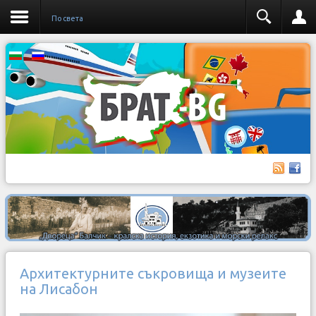
По света
Архитектурните съкровища и музеите
на Лисабон