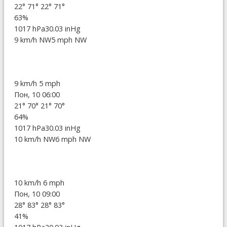
22°
71°
22°
71°
63%
1017 hPa
30.03 inHg
9 km/h NW
5 mph NW
9 km/h
5 mph
Пон, 10 06:00
21°
70°
21°
70°
64%
1017 hPa
30.03 inHg
10 km/h NW
6 mph NW
10 km/h
6 mph
Пон, 10 09:00
28°
83°
28°
83°
41%