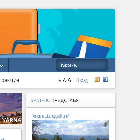
A
атракция
Вход
A
A
БРАТ-BG
ПРЕДСТАВЯ
Хижа „Шадийца“
ка