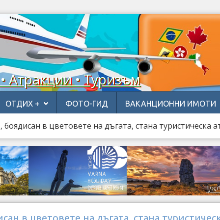
 • Атракции • Туризъм
ОТДИХ +
ФОТО-ГИД
ВАКАНЦИОННИ ИМОТИ
, боядисан в цветовете на дъгата, стана туристическа 
исан в цветовете на дъгата, стана туристичес