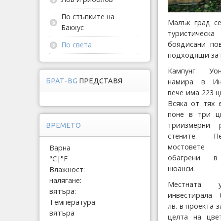
По стъпките на
Малък град се
Бакхус
туристическа
боядисани по
По света
подходящи за 
Кампунг Уо
намира в Ин
БРАТ-BG
ПРЕДСТАВЯ
вече има 223 
Всяка от тях 
поне в три ц
триизмерни 
ВРЕМЕТО
стените. П
мостовете
Варна
обагрени в
°C
|
°F
нюанси.
Влажност:
налягане:
Местната 
вятъра:
инвестирала 
Температура
лв. в проекта 
вятъра
целта на цве