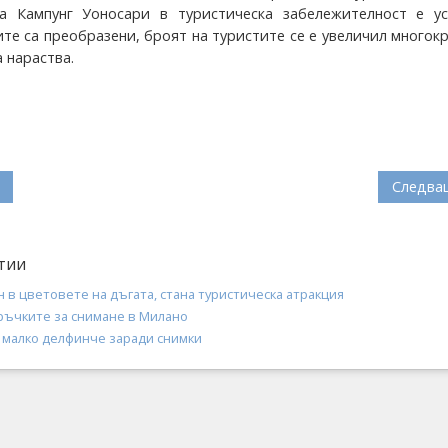
а Кампунг Уоносари в туристическа забележителност е ус
те са преобразени, броят на туристите се е увеличил многок
 нараства.
Следва
тии
н в цветовете на дъгата, стана туристическа атракция
ръчките за снимане в Милано
а малко делфинче заради снимки