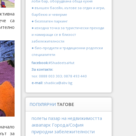
лоби бар, оборудвана обща кухня
● външен басейн, кътове за отдих и игри,
ктивна
барбекю и чеверме
ече са
● безплатен паркинг
ително
● изходна точка за туристически преходи
и намиращи се в близост
забележителности
● био-продукти и традиционни родопски
специалитети
facebook:
#ShadeetsaHut
За контакти:
тел: 0888 003 303; 0878 493 440
e-mail:
shadiica@abv.bg
ПОПУЛЯРНИ
ТАГОВЕ
полеты
пазар на недвижимостта
аквапарк
Города/София
 начало
природни забележителности
нът за