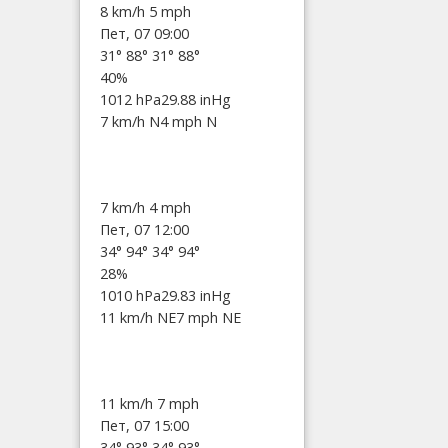
8 km/h
5 mph
Пет, 07 09:00
31°
88°
31°
88°
40%
1012 hPa
29.88 inHg
7 km/h N
4 mph N
7 km/h
4 mph
Пет, 07 12:00
34°
94°
34°
94°
28%
1010 hPa
29.83 inHg
11 km/h NE
7 mph NE
11 km/h
7 mph
Пет, 07 15:00
34°
93°
34°
93°