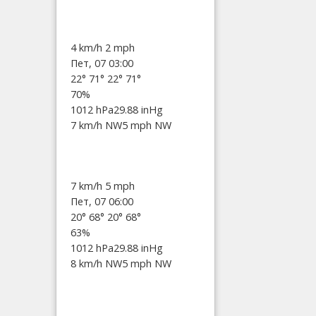
4 km/h
2 mph
Пет, 07 03:00
22°
71°
22°
71°
70%
1012 hPa
29.88 inHg
7 km/h NW
5 mph NW
7 km/h
5 mph
Пет, 07 06:00
20°
68°
20°
68°
63%
1012 hPa
29.88 inHg
8 km/h NW
5 mph NW