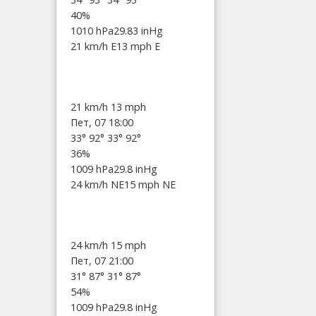
40%
1010 hPa
29.83 inHg
21 km/h E
13 mph E
21 km/h
13 mph
Пет, 07 18:00
33°
92°
33°
92°
36%
1009 hPa
29.8 inHg
24 km/h NE
15 mph NE
24 km/h
15 mph
Пет, 07 21:00
31°
87°
31°
87°
54%
1009 hPa
29.8 inHg