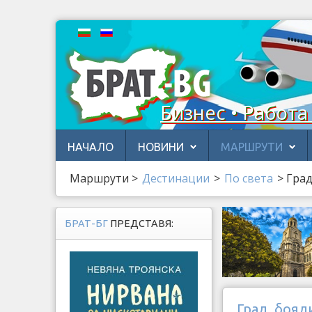
Бизнес • Работа
НАЧАЛО
НОВИНИ
МАРШРУТИ
Маршрути
>
Дестинации
>
По света
>
Град
БРАТ-БГ
ПРЕДСТАВЯ:
Град, бояд