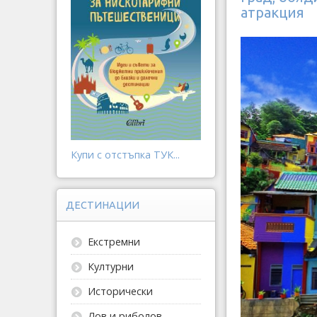
атракция
Купи с отстъпка ТУК...
ДЕСТИНАЦИИ
Екстремни
Културни
Исторически
Лов и риболов