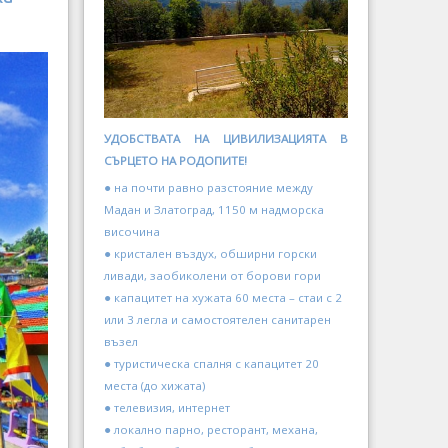
УДОБСТВАТА НА ЦИВИЛИЗАЦИЯТА В
СЪРЦЕТО НА РОДОПИТЕ!
● на почти равно разстояние между
Мадан и Златоград, 1150 м надморска
височина
● кристален въздух, обширни горски
ливади, заобиколени от борови гори
● капацитет на хужата 60 места – стаи с 2
или 3 легла и самостоятелен санитарен
възел
● туристическа спалня с капацитет 20
места (до хижата)
● телевизия, интернет
● локално парно, ресторант, механа,