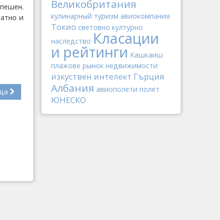
Великобритания
пешен.
кулинарный туризм
авиокомпания
ратно и
Токио
световно културно
Класации
наследство
и рейтинги
Кашкаиш
плажове
рынок недвижимости
изкуствен интелект
Гърция
Албания
авиополети
полет
ща
ЮНЕСКО