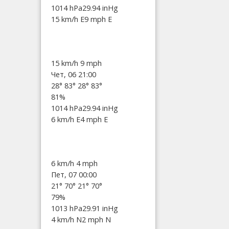
1014 hPa
29.94 inHg
15 km/h E
9 mph E
15 km/h
9 mph
Чет, 06 21:00
28°
83°
28°
83°
81%
1014 hPa
29.94 inHg
6 km/h E
4 mph E
6 km/h
4 mph
Пет, 07 00:00
21°
70°
21°
70°
79%
1013 hPa
29.91 inHg
4 km/h N
2 mph N