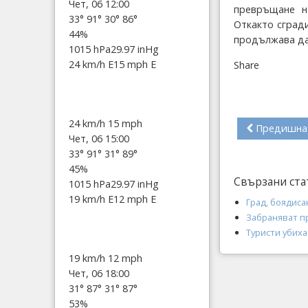
Чет, 06 12:00
превръщане н
33°
91°
30°
86°
Откакто сгради
44%
продължава да
1015 hPa
29.97 inHg
24 km/h E
15 mph E
Share
24 km/h
15 mph
Предишна
Чет, 06 15:00
33°
91°
31°
89°
45%
Свързани ста
1015 hPa
29.97 inHg
19 km/h E
12 mph E
Град, боядиса
Забраняват п
Туристи убих
19 km/h
12 mph
Чет, 06 18:00
31°
87°
31°
87°
53%