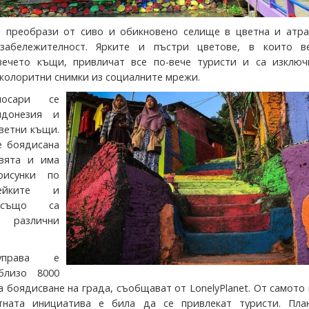
 преобрази от сиво и обикновено селище в цветна и атра
 забележителност. Ярките и пъстри цветове, в които в
вечето къщи, привличат все по-вече туристи и са изключ
колоритни снимки из социалните мрежи.
носари се
донезия и
цветни къщи.
е боядисана
вята и има
рисунки по
ейките и
 също са
 различни
управа е
близо 8000
за боядисване на града, съобщават от LonelyPlanet. От самото
тната инициатива е била да се привлекат туристи. Пла