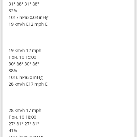
31°
88°
31°
88°
32%
1017 hPa
30.03 inHg
19 km/h E
12 mph E
19 km/h
12 mph
Пон, 10 15:00
30°
86°
30°
86°
38%
1016 hPa
30 inHg
28 km/h E
17 mph E
28 km/h
17 mph
Пон, 10 18:00
27°
81°
27°
81°
41%