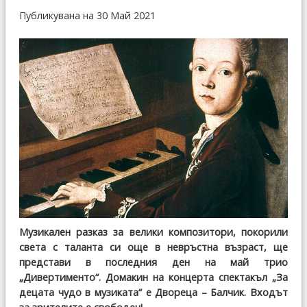
Публикувана на 30 Май 2021
Музикален разказ за велики композитори, покорили
света с таланта си още в невръстна възраст, ще
представи в последния ден на май трио
„Дивертименто“. Домакин на концерта спектакъл „За
децата чудо в музиката“ е Двореца – Балчик. Входът