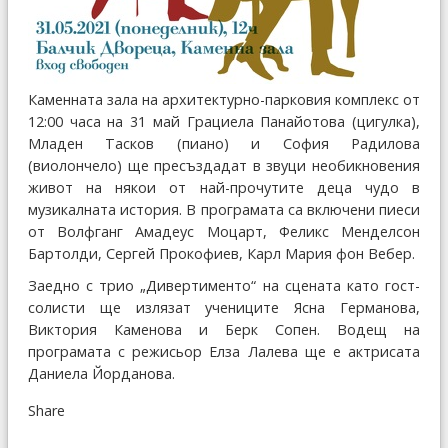
Каменната зала на архитектурно-парковия комплекс от
12:00 часа на 31 май Грациела Панайотова (цигулка),
Младен Тасков (пиано) и София Радилова
(виолончело) ще пресъздадат в звуци необикновения
живот на някои от най-прочутите деца чудо в
музикалната история. В програмата са включени пиеси
от Волфганг Амадеус Моцарт, Феликс Менделсон
Бартолди, Сергей Прокофиев, Карл Мария фон Вебер.
Заедно с трио „Дивертименто“ на сцената като гост-
солисти ще излязат учениците Ясна Германова,
Виктория Каменова и Берк Сопен. Водещ на
програмата с режисьор Елза Лалева ще е актрисата
Даниела Йорданова.
Share