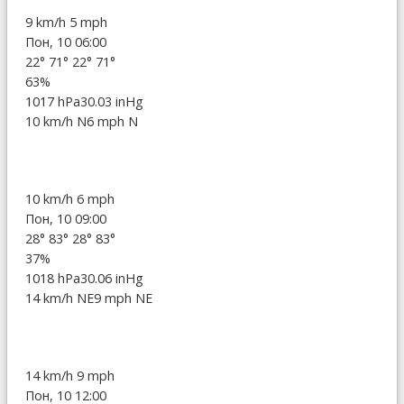
9 km/h
5 mph
Пон, 10 06:00
22°
71°
22°
71°
63%
1017 hPa
30.03 inHg
10 km/h N
6 mph N
10 km/h
6 mph
Пон, 10 09:00
28°
83°
28°
83°
37%
1018 hPa
30.06 inHg
14 km/h NE
9 mph NE
14 km/h
9 mph
Пон, 10 12:00