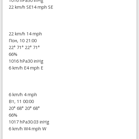
1016 hPa
30 inHg
22 km/h SE
14 mph SE
22 km/h
14 mph
Пон, 10 21:00
22°
71°
22°
71°
66%
1016 hPa
30 inHg
6 km/h E
4 mph E
6 km/h
4 mph
Вт, 11 00:00
20°
68°
20°
68°
66%
1017 hPa
30.03 inHg
6 km/h W
4 mph W