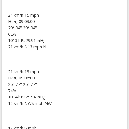
24 km/h
15 mph
Нед, 09 03:00
29°
84°
29°
84°
62%
1013 hPa
29.91 inHg
21 km/h N
13 mph N
21 km/h
13 mph
Нед, 09 06:00
25°
77°
25°
77°
74%
1014 hPa
29.94 inHg
12 km/h NW
8 mph NW
12 km/h
8 mph