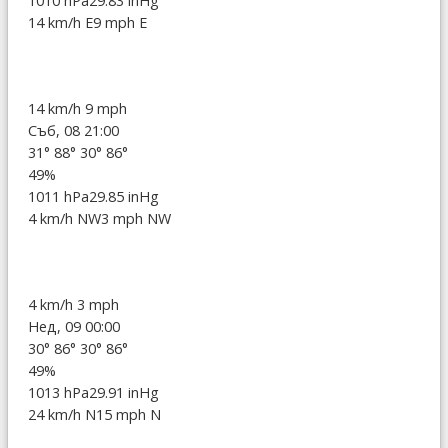
1010 hPa
29.83 inHg
14 km/h E
9 mph E
14 km/h
9 mph
Съб, 08 21:00
31°
88°
30°
86°
49%
1011 hPa
29.85 inHg
4 km/h NW
3 mph NW
4 km/h
3 mph
Нед, 09 00:00
30°
86°
30°
86°
49%
1013 hPa
29.91 inHg
24 km/h N
15 mph N