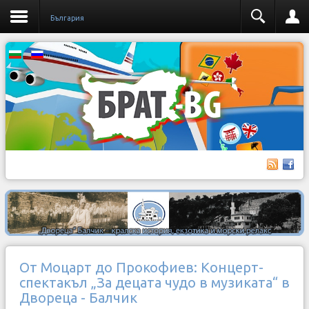
България
От Моцарт до Прокофиев: Концерт-
спектакъл „За децата чудо в музиката“ в
Двореца - Балчик