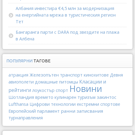
Албания инвестира €4,5 млн за модернизация
на енергийната мрежа в туристическия регион
Тет
Бангаранга парти с DARA под звездите на плажа
в Албена
ПОПУЛЯРНИ
ТАГОВЕ
Железопътен транспорт
атракция
кинохитове
Девня
Класации и
авиополети
домашные питомцы
Новини
рейтинги
спорт
лоукостър
Шотландия
закинтос
времето
кулинарен туризъм
Lufthansa
Цифрови технологии
екстремни спортове
ранни записвания
Европейский парламент
турнаправления