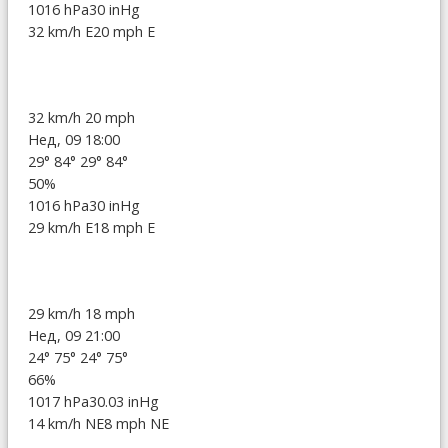
1016 hPa
30 inHg
32 km/h E
20 mph E
32 km/h
20 mph
Нед, 09 18:00
29°
84°
29°
84°
50%
1016 hPa
30 inHg
29 km/h E
18 mph E
29 km/h
18 mph
Нед, 09 21:00
24°
75°
24°
75°
66%
1017 hPa
30.03 inHg
14 km/h NE
8 mph NE