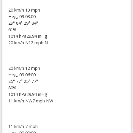
20 km/h
13 mph
Нед, 09 03:00
29°
84°
29°
84°
61%
1014 hPa
29.94 inHg
20 km/h N
12 mph N
20 km/h
12 mph
Нед, 09 06:00
25°
77°
25°
77°
80%
1014 hPa
29.94 inHg
11 km/h NW
7 mph NW
11 km/h
7 mph
Нед, 09 09:00