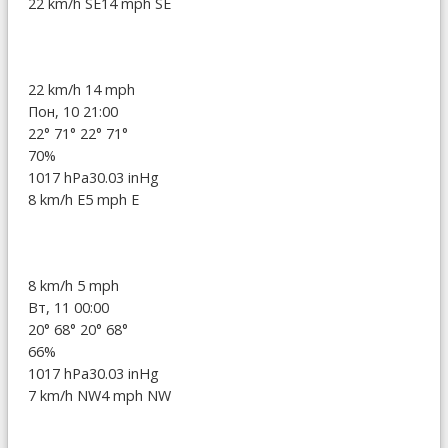
22 km/h SE
14 mph SE
22 km/h
14 mph
Пон, 10 21:00
22°
71°
22°
71°
70%
1017 hPa
30.03 inHg
8 km/h E
5 mph E
8 km/h
5 mph
Вт, 11 00:00
20°
68°
20°
68°
66%
1017 hPa
30.03 inHg
7 km/h NW
4 mph NW