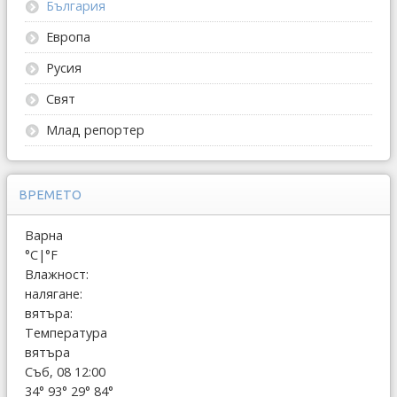
България
Европа
Русия
Свят
Млад репортер
ВРЕМЕТО
Варна
°C
|
°F
Влажност:
налягане:
вятъра:
Температура
вятъра
Съб, 08 12:00
34°
93°
29°
84°