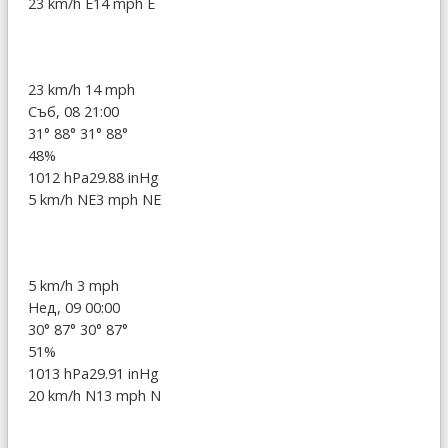
23 km/h E
14 mph E
23 km/h
14 mph
Съб, 08 21:00
31°
88°
31°
88°
48%
1012 hPa
29.88 inHg
5 km/h NE
3 mph NE
5 km/h
3 mph
Нед, 09 00:00
30°
87°
30°
87°
51%
1013 hPa
29.91 inHg
20 km/h N
13 mph N