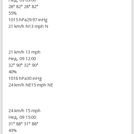
28°
82°
28°
82°
55%
1015 hPa
29.97 inHg
21 km/h N
13 mph N
21 km/h
13 mph
Нед, 09 12:00
32°
90°
32°
90°
40%
1016 hPa
30 inHg
24 km/h NE
15 mph NE
24 km/h
15 mph
Нед, 09 15:00
31°
88°
31°
88°
43%