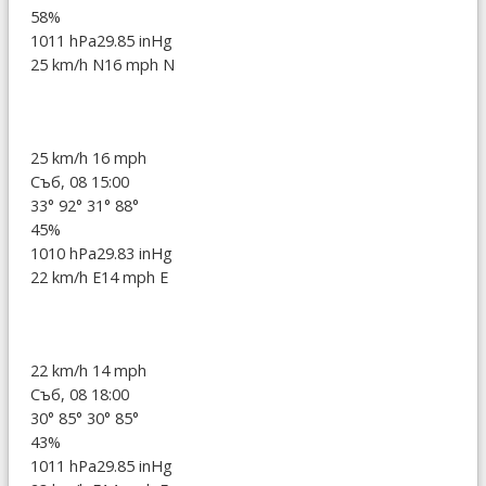
58%
1011 hPa
29.85 inHg
25 km/h N
16 mph N
25 km/h
16 mph
Съб, 08 15:00
33°
92°
31°
88°
45%
1010 hPa
29.83 inHg
22 km/h E
14 mph E
22 km/h
14 mph
Съб, 08 18:00
30°
85°
30°
85°
43%
1011 hPa
29.85 inHg