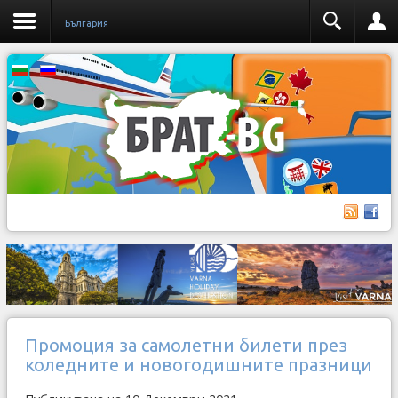
България
Промоция за самолетни билети през
коледните и новогодишните празници