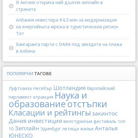
В Англия откриха най-дългия зиплайн в
страната
Албания инвестира €4,5 млн за модернизация
на енергийната мрежа в туристическия регион
Тет
Бангаранга парти с DARA под звездите на плажа
в Албена
ПОПУЛЯРНИ
ТАГОВЕ
Шотландия
Луфтханза
Несебър
Европейский
Наука и
парламент
атракция
образование
отстъпки
Класации и рейтингы
закинтос
Дания
инвестиции
велотуризъм
фестиваль
топ
Зиплайн
Анталья
10
Эдинбург
летища
жилье
ЮНЕСКО