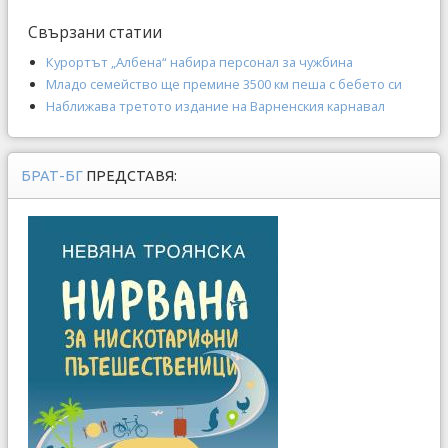
Свързани статии
Курортът „Албена“ набира персонал за чужбина
Младо семейство ще премине 3500 км пеша с бебето си
Наближава третото издание на Варненския карнавал
БРАТ-БГ
ПРЕДСТАВЯ: