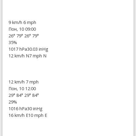
9 km/h
6 mph
Пон, 10 09:00
26°
79°
26°
79°
35%
1017 hPa
30.03 inHg
12 km/h N
7 mph N
12 km/h
7 mph
Пон, 10 12:00
29°
84°
29°
84°
29%
1016 hPa
30 inHg
16 km/h E
10 mph E