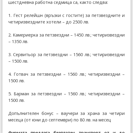
шестдневна работна седмица са, както следва:
1. Гест релейшн (връзки с гостите) за петзвездните и
четиризвездните хотели – до 2500 лв.
2. Камериерка за петзвездни – 1450 лв.; четиризвездни
– 1350 лв.
3. Сервитьор за петзвездни – 1560 лв.; четиризвездни
– 1500 лв.
4. Готвач за петзвездни – 1560 лв.; четиризвездни –
1500 лв.
5. Барман за петзвездни – 1560 лв.; четиризвездни –
1500 лв.
Допълнителен бонус – ваучери за храна за четири
месеца (от юни до септември) по 80 лв. на месец
Фирмата предлага безплатен транспорт от и до