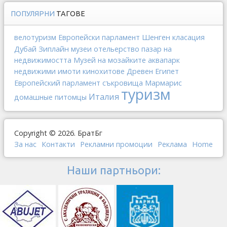
ПОПУЛЯРНИ
ТАГОВЕ
Шенген
велотуризм
Европейски парламент
класация
Дубай
Зиплайн
отельерство
музеи
пазар на
недвижимостта
Музей на мозайките
аквапарк
недвижими имоти
кинохитове
Древен Египет
Мармарис
Европейский парламент
съкровища
туризм
Италия
домашные питомцы
Copyright © 2026. БратБг
За нас
Контакти
Рекламни промоции
Реклама
Home
Наши партньори: