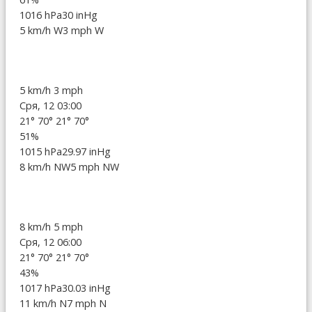
1016 hPa
30 inHg
5 km/h W
3 mph W
5 km/h
3 mph
Сря, 12 03:00
21°
70°
21°
70°
51%
1015 hPa
29.97 inHg
8 km/h NW
5 mph NW
8 km/h
5 mph
Сря, 12 06:00
21°
70°
21°
70°
43%
1017 hPa
30.03 inHg
11 km/h N
7 mph N