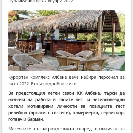
Публикувана на 07 Януари 2022
Курортен комплекс Албена вече набира персонал за
лято 2022. Ето и подробностите:
За предстоящия летен сезон КК Албена, търси да
назначи на работа в своите пет- и четиризвездни
хотели мотивирани личности за позициите гест
релейшн (връзки с гостите), камериерка, сервитьор,
готвач и барман.
Месечните възнагражденията според позицията за