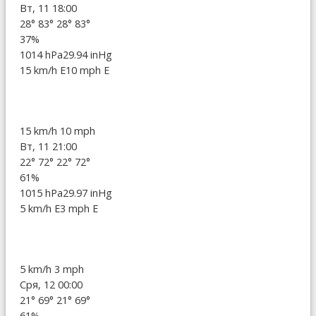
Вт, 11 18:00
28°
83°
28°
83°
37%
1014 hPa
29.94 inHg
15 km/h E
10 mph E
15 km/h
10 mph
Вт, 11 21:00
22°
72°
22°
72°
61%
1015 hPa
29.97 inHg
5 km/h E
3 mph E
5 km/h
3 mph
Сря, 12 00:00
21°
69°
21°
69°
61%