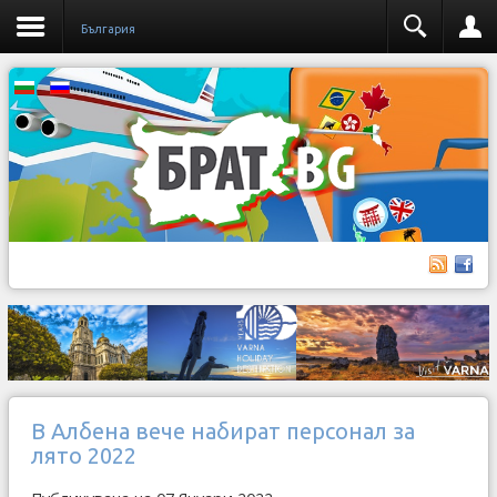
България
В Албена вече набират персонал за
лято 2022