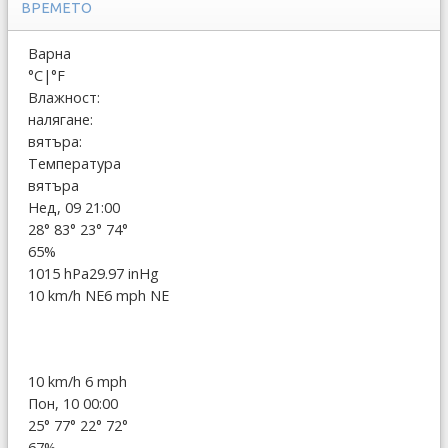
ВРЕМЕТО
Варна
°C
|
°F
Влажност:
налягане:
вятъра:
Температура
вятъра
Нед, 09 21:00
28°
83°
23°
74°
65%
1015 hPa
29.97 inHg
10 km/h NE
6 mph NE
10 km/h
6 mph
Пон, 10 00:00
25°
77°
22°
72°
67%