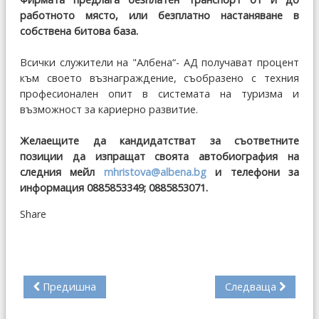
работното място, или безплатно настаняване в
собствена битова база.
Всички служители на "Албена“- АД получават процент
към своето възнаграждение, съобразeно с техния
професионален опит в системата на туризма и
възможност за кариерно развитие.
Желаещите да кандидатстват за съответните
позиции да изпращат своята автобиография на
следния мейл
mhristova@albena.bg
и телефони за
информация 0885853349
;
0885853071.
Share
Предишна
Следваща