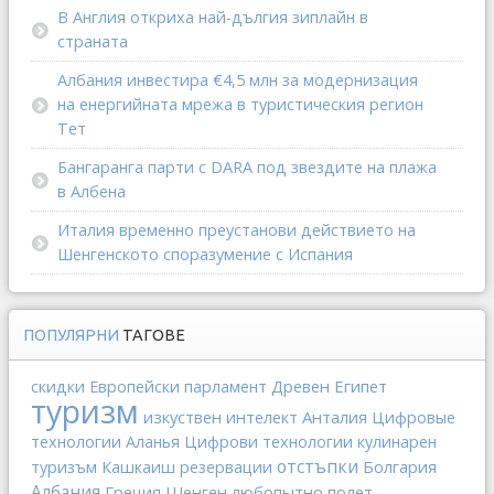
В Англия откриха най-дългия зиплайн в
страната
Албания инвестира €4,5 млн за модернизация
на енергийната мрежа в туристическия регион
Тет
Бангаранга парти с DARA под звездите на плажа
в Албена
Италия временно преустанови действието на
Шенгенското споразумение с Испания
ПОПУЛЯРНИ
ТАГОВЕ
Древен Египет
скидки
Европейски парламент
туризм
изкуствен интелект
Анталия
Цифровые
технологии
Аланья
Цифрови технологии
кулинарен
отстъпки
Болгария
туризъм
Кашкаиш
резервации
Албания
Греция
Шенген
любопытно
полет