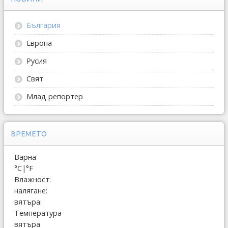
България
Европа
Русия
Свят
Млад репортер
ВРЕМЕТО
Варна
°C
|
°F
Влажност:
налягане:
вятъра:
Температура
вятъра