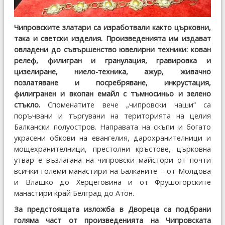
Чипровските златари са изработвали както църковни,
така и светски изделия. Произведенията им издават
овладени до съвършенство ювелирни техники: кован
релеф, филигран и гранулация, гравировка и
цизелиране, ниело-техника, ажур, живачно
позлатяване и посребряване, инкрустация,
филигранен и вкопан емайл с тъмносиньо и зелено
стъкло.
Споменатите вече „чипровски чаши“ са
поръчвани и търгувани на територията на целия
Балкански полуостров. Направата на скъпи и богато
украсени обкови на евангелия, дарохранителници и
мощехранителници, престолни кръстове, църковна
утвар е възлагана на чипровски майстори от почти
всички големи манастири на Балканите – от Молдова
и Влашко до Херцеговина и от Фрушогорските
манастири край Белград до Атон.
За предстоящата изложба в Двореца са подбрани
голяма част от произведенията на Чипровската