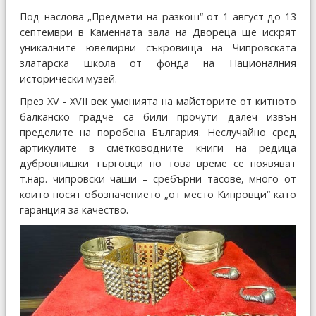
Под наслова „Предмети на разкош“ от 1 август до 13
септември в Каменната зала на Двореца ще искрят
уникалните ювелирни съкровища на Чипровската
златарска школа от фонда на Националния
исторически музей.
През XV - XVII век уменията на майсторите от китното
балканско градче са били прочути далеч извън
пределите на поробена България. Неслучайно сред
артикулите в сметководните книги на редица
дубровнишки търговци по това време се появяват
т.нар. чипровски чаши – сребърни тасове, много от
които носят обозначението „от место Кипровци“ като
гаранция за качество.