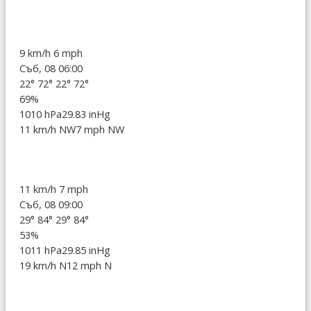
9 km/h
6 mph
Съб, 08 06:00
22°
72°
22°
72°
69%
1010 hPa
29.83 inHg
11 km/h NW
7 mph NW
11 km/h
7 mph
Съб, 08 09:00
29°
84°
29°
84°
53%
1011 hPa
29.85 inHg
19 km/h N
12 mph N