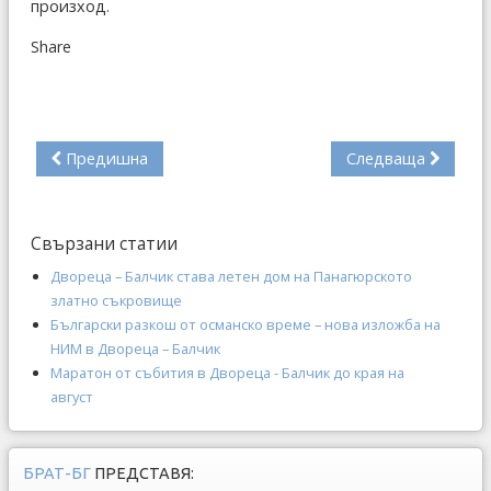
произход.
Share
Предишна
Следваща
Свързани статии
Двореца – Балчик става летен дом на Панагюрското
златно съкровище
Български разкош от османско време – нова изложба на
НИМ в Двореца – Балчик
Маратон от събития в Двореца - Балчик до края на
август
БРАТ-БГ
ПРЕДСТАВЯ: