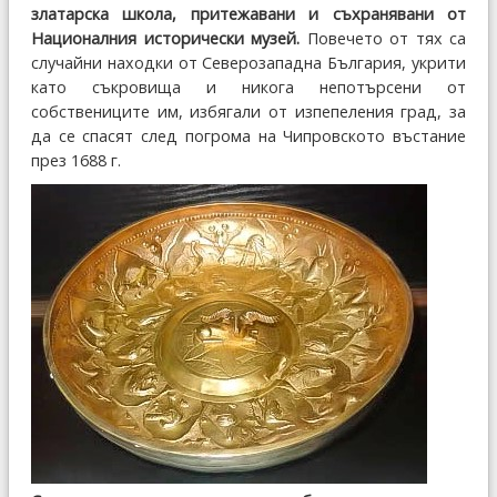
златарска школа, притежавани и съхранявани от
Националния исторически музей.
Повечето от тях са
случайни находки от Северозападна България, укрити
като съкровища и никога непотърсени от
собствениците им, избягали от изпепеления град, за
да се спасят след погрома на Чипровското въстание
през 1688 г.