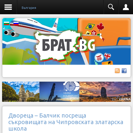
България
Двореца – Балчик посреща
съкровищата на Чипровската златарска
школа