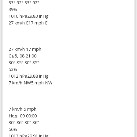
33°
92°
33°
92°
39%
1010 hPa
29.83 inHg
27 km/h E
17 mph E
27 km/h
17 mph
Съб, 08 21:00
30°
85°
30°
85°
53%
1012 hPa
29.88 inHg
7 km/h NW
5 mph NW
7 km/h
5 mph
Нед, 09 00:00
30°
86°
30°
86°
56%
1013 hPa
29.91 inHg