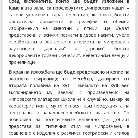
Сред експонатите, които ще бъдат изложени в
Каменната зала, са прословутите „чипровски чаши“
–
тасове, украсени в характерен стил, включващ богати
растителна орнаменти и релефни и обемни
изображения на животни и птици. Ще бъдат
представени и всички познати видове накити, умело
изработвани в златарските ателиета на чипровци -
наушниците „арпалии“ и „трепки“, богато
декорираните гривни „кубелии“, невестински венци и
прочелници.
В края на изложбата ще бъде представено и копие на
златното съкровище от Несебър, датирано от
втората половина на XVI – началото на XVII век.
Експонирането му заедно с произведения на
Чипровската златарска школа не е случайно, макар че
характеристиките му го отнасят към продукцията на
централно- и западноевропейското златарство. То
позволява на посетителите нагледно да добият
представа за типичния стил на чипровчани, в
сравнение с изделия с различен географски и стилов