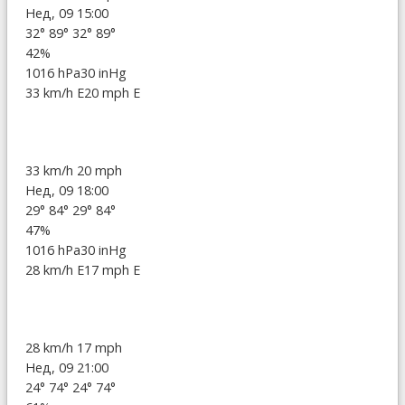
Нед, 09 15:00
32°
89°
32°
89°
42%
1016 hPa
30 inHg
33 km/h E
20 mph E
33 km/h
20 mph
Нед, 09 18:00
29°
84°
29°
84°
47%
1016 hPa
30 inHg
28 km/h E
17 mph E
28 km/h
17 mph
Нед, 09 21:00
24°
74°
24°
74°