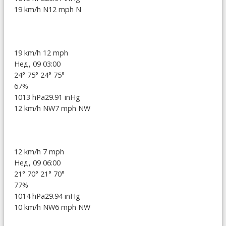
19 km/h N
12 mph N
19 km/h
12 mph
Нед, 09 03:00
24°
75°
24°
75°
67%
1013 hPa
29.91 inHg
12 km/h NW
7 mph NW
12 km/h
7 mph
Нед, 09 06:00
21°
70°
21°
70°
77%
1014 hPa
29.94 inHg
10 km/h NW
6 mph NW