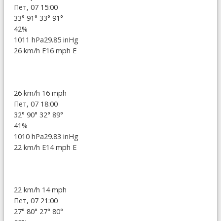
Пет, 07 15:00
33°
91°
33°
91°
42%
1011 hPa
29.85 inHg
26 km/h E
16 mph E
26 km/h
16 mph
Пет, 07 18:00
32°
90°
32°
89°
41%
1010 hPa
29.83 inHg
22 km/h E
14 mph E
22 km/h
14 mph
Пет, 07 21:00
27°
80°
27°
80°