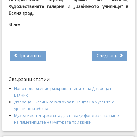
Художествената галерия и „Взаймното училище“ в
Белия град.
Share
Предишна
Следваща
Свързани статии
Ново приложение разкрива тайните на Двореца в
Балчик
Двореца – Балчик се включва в Нощта на музеите с
уроци по икебана
Музеи искат държавата да създаде фонд за опазване
на паметниците на културата при кризи