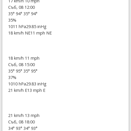
17 km/h
10 mph
Съб, 08 12:00
35°
94°
35°
94°
35%
1011 hPa
29.85 inHg
18 km/h NE
11 mph NE
18 km/h
11 mph
Съб, 08 15:00
35°
95°
35°
95°
37%
1010 hPa
29.83 inHg
21 km/h E
13 mph E
21 km/h
13 mph
Съб, 08 18:00
34°
93°
34°
93°