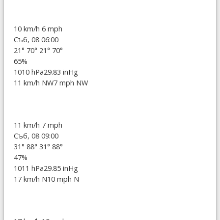
10 km/h
6 mph
Съб, 08 06:00
21°
70°
21°
70°
65%
1010 hPa
29.83 inHg
11 km/h NW
7 mph NW
11 km/h
7 mph
Съб, 08 09:00
31°
88°
31°
88°
47%
1011 hPa
29.85 inHg
17 km/h N
10 mph N