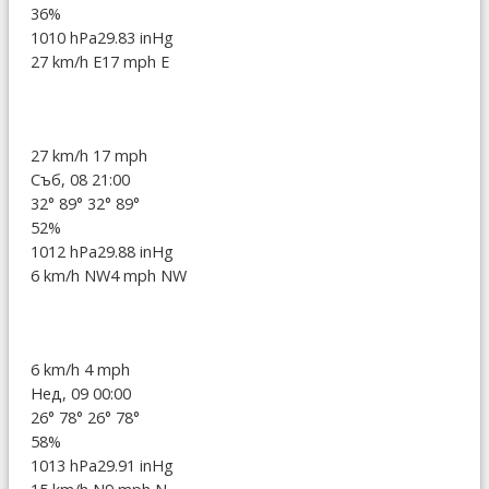
36%
1010 hPa
29.83 inHg
27 km/h E
17 mph E
27 km/h
17 mph
Съб, 08 21:00
32°
89°
32°
89°
52%
1012 hPa
29.88 inHg
6 km/h NW
4 mph NW
6 km/h
4 mph
Нед, 09 00:00
26°
78°
26°
78°
58%
1013 hPa
29.91 inHg