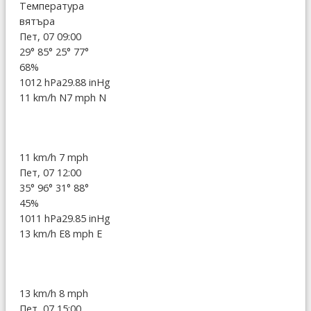
Температура
вятъра
Пет, 07 09:00
29°
85°
25°
77°
68%
1012 hPa
29.88 inHg
11 km/h N
7 mph N
11 km/h
7 mph
Пет, 07 12:00
35°
96°
31°
88°
45%
1011 hPa
29.85 inHg
13 km/h E
8 mph E
13 km/h
8 mph
Пет, 07 15:00