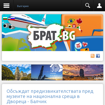
България
Обсъждат предизвикателствата пред
музеите на национална среща в
Двореца - Балчик