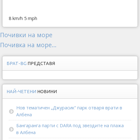
8 km/h
5 mph
Почивки на море
Почивка на море...
БРАТ-BG
ПРЕДСТАВЯ
НАЙ-ЧЕТЕНИ
НОВИНИ
Нов тематичен „Джурасик“ парк отваря врати в
Албена
Бангаранга парти с DARA под звездите на плажа
в Албена