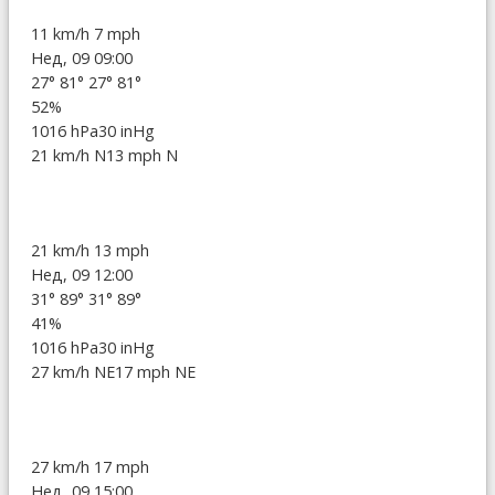
11 km/h
7 mph
Нед, 09 09:00
27°
81°
27°
81°
52%
1016 hPa
30 inHg
21 km/h N
13 mph N
21 km/h
13 mph
Нед, 09 12:00
31°
89°
31°
89°
41%
1016 hPa
30 inHg
27 km/h NE
17 mph NE
27 km/h
17 mph
Нед, 09 15:00