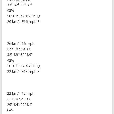
33°
92°
33°
92°
42%
1010 hPa
29.83 inHg
26 km/h E
16 mph E
26 km/h
16 mph
Пет, 07 18:00
32°
89°
32°
89°
42%
1010 hPa
29.83 inHg
22 km/h E
13 mph E
22 km/h
13 mph
Пет, 07 21:00
29°
84°
29°
84°
64%