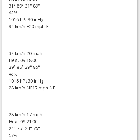
31°
89°
31°
89°
42%
1016 hPa
30 inHg
32 km/h E
20 mph E
32 km/h
20 mph
Нед, 09 18:00
29°
85°
29°
85°
43%
1016 hPa
30 inHg
28 km/h NE
17 mph NE
28 km/h
17 mph
Нед, 09 21:00
24°
75°
24°
75°
57%