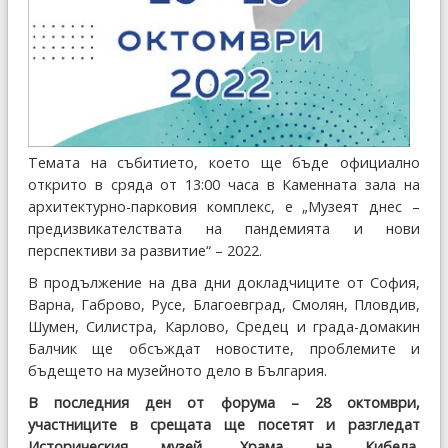
Темата на събитието, което ще бъде официално
открито в сряда от 13:00 часа в Каменната зала на
архитектурно-парковия комплекс, е „Музеят днес –
предизвикателствата на пандемията и нови
перспективи за развитие“ – 2022.
В продължение на два дни докладчиците от София,
Варна, Габрово, Русе, Благоевград, Смолян, Пловдив,
Шумен, Силистра, Карлово, Средец и града-домакин
Балчик ще обсъждат новостите, проблемите и
бъдещето на музейното дело в България.
В последния ден от форума – 28 октомври,
участниците в срещата ще посетят и разгледат
Историческия музей, Храма на Кибела,