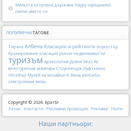
Малката островна държава Науру официално
смени името си
ПОПУЛЯРНИ
ТАГОВЕ
Албена
Класации и рейтинги
Тирана
лоукостър
рынок недвижимости
бронирование
класация
туризъм
Археология
Wizz Air
Девня
Стоунхендж
велотуризъм
аквапарк
Луфтханза
Вена
Несебър
Музей на мозайките
изложба
электронные визы
Copyright © 2026. БратБг
За нас
Контакти
Рекламни промоции
Реклама
Home
Наши партньори: