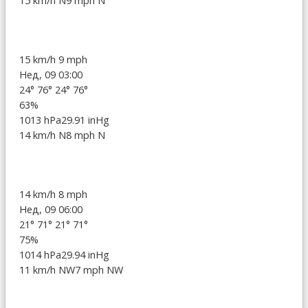
15 km/h N
9 mph N
15 km/h
9 mph
Нед, 09 03:00
24°
76°
24°
76°
63%
1013 hPa
29.91 inHg
14 km/h N
8 mph N
14 km/h
8 mph
Нед, 09 06:00
21°
71°
21°
71°
75%
1014 hPa
29.94 inHg
11 km/h NW
7 mph NW