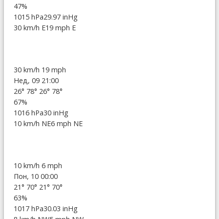
47%
1015 hPa
29.97 inHg
30 km/h E
19 mph E
30 km/h
19 mph
Нед, 09 21:00
26°
78°
26°
78°
67%
1016 hPa
30 inHg
10 km/h NE
6 mph NE
10 km/h
6 mph
Пон, 10 00:00
21°
70°
21°
70°
63%
1017 hPa
30.03 inHg