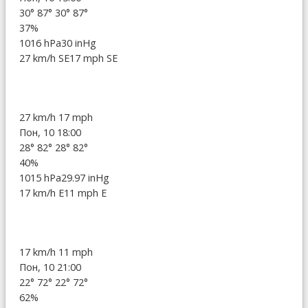
30°
87°
30°
87°
37%
1016 hPa
30 inHg
27 km/h SE
17 mph SE
27 km/h
17 mph
Пон, 10 18:00
28°
82°
28°
82°
40%
1015 hPa
29.97 inHg
17 km/h E
11 mph E
17 km/h
11 mph
Пон, 10 21:00
22°
72°
22°
72°
62%