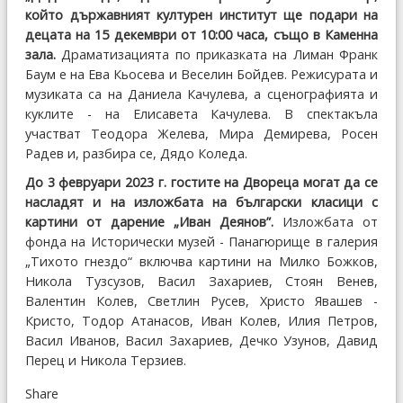
който държавният културен институт ще подари на
децата на 15 декември от 10:00 часа, също в Каменна
зала.
Драматизацията по приказката на Лиман Франк
Баум е на Ева Кьосева и Веселин Бойдев. Режисурата и
музиката са на Даниела Качулева, а сценографията и
куклите - на Елисавета Качулева. В спектакъла
участват Теодора Желева, Мира Демирева, Росен
Радев и, разбира се, Дядо Коледа.
До 3 февруари 2023 г. гостите на Двореца могат да се
насладят и на изложбата на български класици с
картини от дарение „Иван Деянов”.
Изложбата от
фонда на Исторически музей - Панагюрище в галерия
„Тихото гнездо“ включва картини на Милко Божков,
Никола Тузсузов, Васил Захариев, Стоян Венев,
Валентин Колев, Светлин Русев, Христо Явашев -
Кристо, Тодор Атанасов, Иван Колев, Илия Петров,
Васил Иванов, Васил Захариев, Дечко Узунов, Давид
Перец и Никола Терзиев.
Share