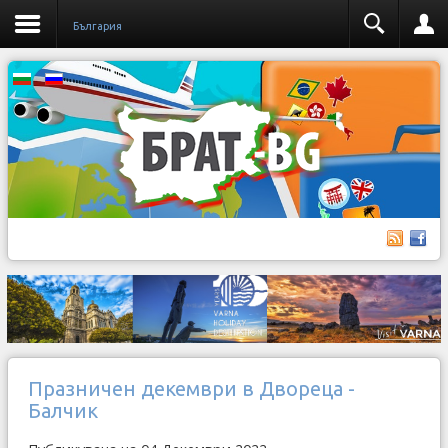
България
Празничен декември в Двореца -
Балчик