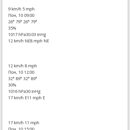
9 km/h
5 mph
Пон, 10 09:00
26°
79°
26°
79°
35%
1017 hPa
30.03 inHg
12 km/h NE
8 mph NE
12 km/h
8 mph
Пон, 10 12:00
32°
89°
32°
89°
30%
1016 hPa
30 inHg
17 km/h E
11 mph E
17 km/h
11 mph
Пон, 10 15:00