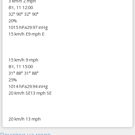
3 km/h
2 mph
Вт, 11 12:00
32°
90°
32°
90°
20%
1015 hPa
29.97 inHg
15 km/h E
9 mph E
15 km/h
9 mph
Вт, 11 15:00
31°
88°
31°
88°
25%
1014 hPa
29.94 inHg
20 km/h SE
13 mph SE
20 km/h
13 mph
Почивки на море