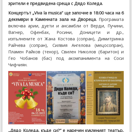
зрители е предвидена среща с Дядо Коледа.
Концертът „Viva la musica“ ще започне в 18:00 часа на 6
декември в Каменната зала на Двореца.
Програмата
включва арии, дуети и ансамбли от Верди, Пучини,
Вагнер, Офенбах, Росини, Доницети и др.,
изпълнените от Жана Костова (сопран), Димитринка
Райчева (сопран), Силвия Ангелова (мецосопран),
Пламен Райков (тенор), Свилен Николов (баритон) и
Гео Чобанов (бас) под акомпанимента на Соси
Чифчиян.
„Дядо Коледа, къде си?“ е наречен кукленият театър,