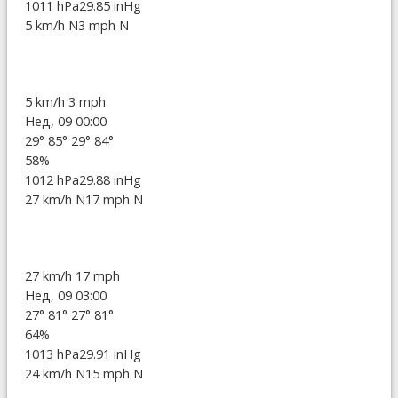
1011 hPa
29.85 inHg
5 km/h N
3 mph N
5 km/h
3 mph
Нед, 09 00:00
29°
85°
29°
84°
58%
1012 hPa
29.88 inHg
27 km/h N
17 mph N
27 km/h
17 mph
Нед, 09 03:00
27°
81°
27°
81°
64%
1013 hPa
29.91 inHg
24 km/h N
15 mph N