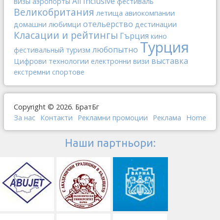
All Inclusive
визы
аэропорты
фестиваль
Великобритания
летища
авиокомпании
отельерство
домашни любимци
дестинации
Класации и рейтингы
Гърция
кино
Турция
любопытно
фестивальный туризм
выставка
Цифрови технологии
електронни визи
екстремни спортове
Copyright © 2026. БратБг
За нас
Контакти
Рекламни промоции
Реклама
Home
Наши партньори: