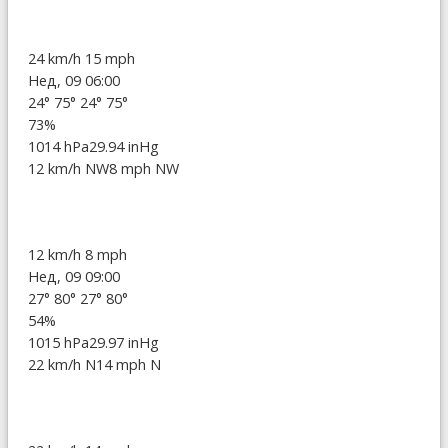
24 km/h
15 mph
Нед, 09 06:00
24°
75°
24°
75°
73%
1014 hPa
29.94 inHg
12 km/h NW
8 mph NW
12 km/h
8 mph
Нед, 09 09:00
27°
80°
27°
80°
54%
1015 hPa
29.97 inHg
22 km/h N
14 mph N