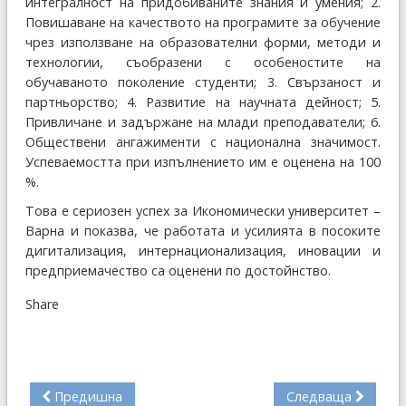
интегралност на придобиваните знания и умения; 2.
Повишаване на качеството на програмите за обучение
чрез използване на образователни форми, методи и
технологии, съобразени с особеностите на
обучаваното поколение студенти; 3. Свързаност и
партньорство; 4. Развитие на научната дейност; 5.
Привличане и задържане на млади преподаватели; 6.
Обществени ангажименти с национална значимост.
Успеваемостта при изпълнението им е оценена на 100
%.
Това е сериозен успех за Икономически университет –
Варна и показва, че работата и усилията в посоките
дигитализация, интернационализация, иновации и
предприемачество са оценени по достойнство.
Share
Предишна
Следваща