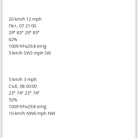
20 km/h
12 mph
Пет, 07 21:00
29°
85°
29°
85°
62%
1009 hPa
29.8 inHg
5 km/h SW
3 mph SW
5 km/h
3 mph
Съб, 08 00:00
23°
74°
23°
74°
52%
1009 hPa
29.8 inHg
10 km/h NW
6 mph NW