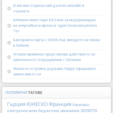
В Англия откриха най-дългия зиплайн в
страната
Албания инвестира €4,5 млн за модернизация
на енергийната мрежа в туристическия регион
Тет
Бангаранга парти с DARA под звездите на плажа
в Албена
Италия временно преустанови действието на
Шенгенското споразумение с Испания
Малката островна държава Науру официално
смени името си
ПОПУЛЯРНИ
ТАГОВЕ
Гърция
ЮНЕСКО
Франция
Кашкаиш
золото
електронни визи
бюджетные авиалинии