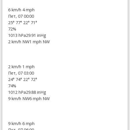
6 km/h
4 mph
Пет, 07 00:00
25°
77°
22°
71°
72%
1013 hPa
29.91 inHg
2 km/h NW
1 mph NW
2 km/h
1 mph
Пет, 07 03:00
24°
74°
22°
72°
74%
1012 hPa
29.88 inHg
9 km/h NW
6 mph NW
9 km/h
6 mph
Пет, 07 06:00