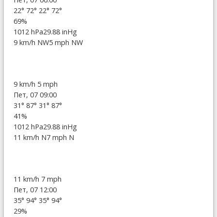
22°
72°
22°
72°
69%
1012 hPa
29.88 inHg
9 km/h NW
5 mph NW
9 km/h
5 mph
Пет, 07 09:00
31°
87°
31°
87°
41%
1012 hPa
29.88 inHg
11 km/h N
7 mph N
11 km/h
7 mph
Пет, 07 12:00
35°
94°
35°
94°
29%