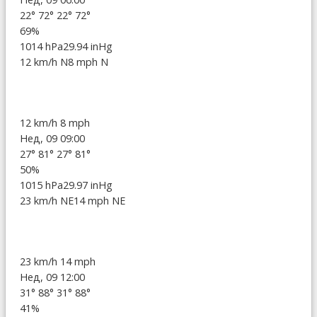
22°
72°
22°
72°
69%
1014 hPa
29.94 inHg
12 km/h N
8 mph N
12 km/h
8 mph
Нед, 09 09:00
27°
81°
27°
81°
50%
1015 hPa
29.97 inHg
23 km/h NE
14 mph NE
23 km/h
14 mph
Нед, 09 12:00
31°
88°
31°
88°
41%