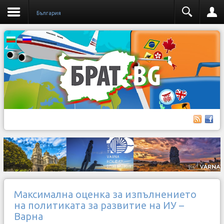
България
Максимална оценка за изпълнението
на политиката за развитие на ИУ –
Варна