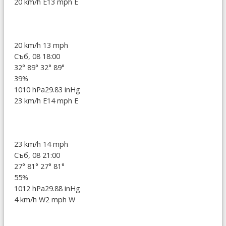
20 km/h E
13 mph E
20 km/h
13 mph
Съб, 08 18:00
32°
89°
32°
89°
39%
1010 hPa
29.83 inHg
23 km/h E
14 mph E
23 km/h
14 mph
Съб, 08 21:00
27°
81°
27°
81°
55%
1012 hPa
29.88 inHg
4 km/h W
2 mph W