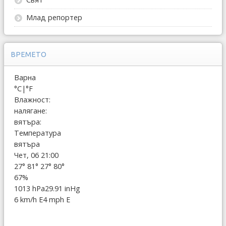
Млад репортер
ВРЕМЕТО
Варна
°C
|
°F
Влажност:
налягане:
вятъра:
Температура
вятъра
Чет, 06 21:00
27°
81°
27°
80°
67%
1013 hPa
29.91 inHg
6 km/h E
4 mph E