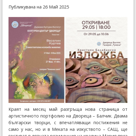
Публикувана на 26 Май 2025
Краят на месец май разгръща нова страница от
артистичното портфолио на Двореца – Балчик. Двама
български творци, с впечатляващи постижения не
само у нас, но и в Меката на изкуството – САЩ, ще
гостуват в лятната резиденция на кралица Мария през