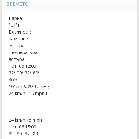
ВРЕМЕТО
Варна
°C
|
°F
Влажност:
налягане:
вятъра:
Температура
вятъра
Чет, 06 12:00
32°
90°
32°
89°
46%
1015 hPa
29.97 inHg
24 km/h E
15 mph E
24 km/h
15 mph
Чет, 06 15:00
32°
90°
32°
89°