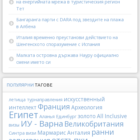
на енергийната мрежа в туристическия регион
Тет
Бангаранга парти с DARA под звездите на плажа
в Албена
Италия временно преустанови действието на
Шенгенското споразумение с Испания
Малката островна държава Науру официално
смени името си
ПОПУЛЯРНИ
ТАГОВЕ
искусственный
летища
турнаправления
Франция
интеллект
Археология
Египет
золото
All Inclusive
Аланья
Единбург
ИУ - Варна
Великобритания
визы
ранни
Мармарис
Анталия
Синтра
визи