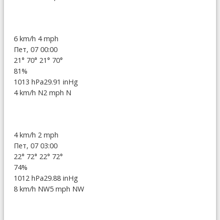
6 km/h
4 mph
Пет, 07 00:00
21°
70°
21°
70°
81%
1013 hPa
29.91 inHg
4 km/h N
2 mph N
4 km/h
2 mph
Пет, 07 03:00
22°
72°
22°
72°
74%
1012 hPa
29.88 inHg
8 km/h NW
5 mph NW