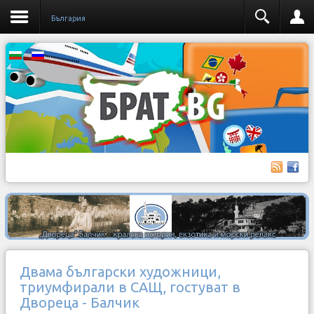
България
Двама български художници,
триумфирали в САЩ, гостуват в
Двореца - Балчик