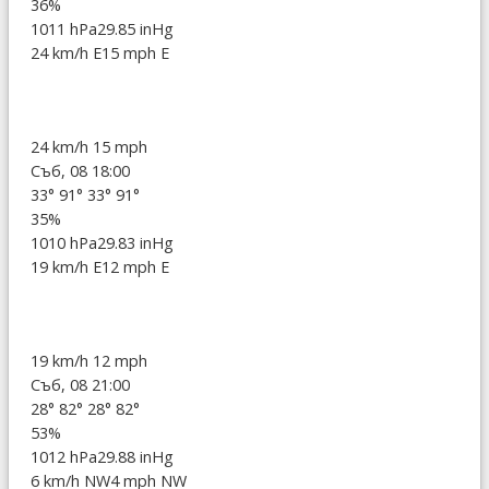
36%
1011 hPa
29.85 inHg
24 km/h E
15 mph E
24 km/h
15 mph
Съб, 08 18:00
33°
91°
33°
91°
35%
1010 hPa
29.83 inHg
19 km/h E
12 mph E
19 km/h
12 mph
Съб, 08 21:00
28°
82°
28°
82°
53%
1012 hPa
29.88 inHg
6 km/h NW
4 mph NW