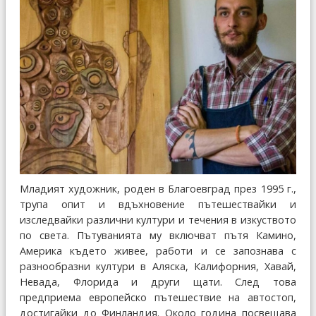
Младият художник, роден в Благоевград през 1995 г.,
трупа опит и вдъхновение пътешествайки и
изследвайки различни култури и течения в изкуството
по света. Пътуванията му включват пътя Камино,
Америка където живее, работи и се запознава с
разнообразни култури в Аляска, Калифорния, Хавай,
Невада, Флорида и други щати. След това
предприема европейско пътешествие на автостоп,
достигайки до Финландия. Около година посвещава