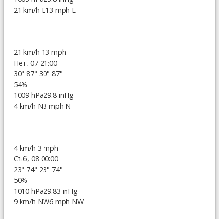
21 km/h E
13 mph E
21 km/h
13 mph
Пет, 07 21:00
30°
87°
30°
87°
54%
1009 hPa
29.8 inHg
4 km/h N
3 mph N
4 km/h
3 mph
Съб, 08 00:00
23°
74°
23°
74°
50%
1010 hPa
29.83 inHg
9 km/h NW
6 mph NW