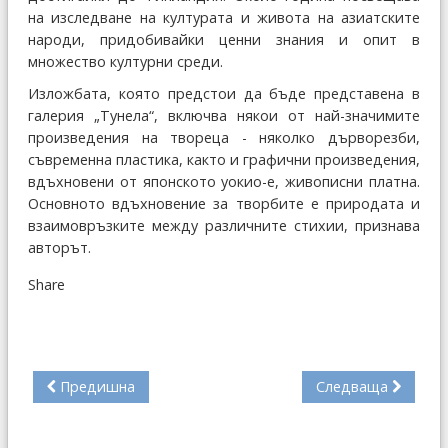
на изследване на културата и живота на азиатските
народи, придобивайки ценни знания и опит в
множество културни среди.
Изложбата, която предстои да бъде представена в
галерия „Тунела“, включва някои от най-значимите
произведения на твореца - няколко дърворезби,
съвременна пластика, както и графични произведения,
вдъхновени от японското уокио-е, живописни платна.
Основното вдъхновение за творбите е природата и
взаимовръзките между различните стихии, признава
авторът.
Share
Предишна
Следваща