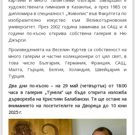
картини и много талантливи българи. Завършил е
художествената гимназия в Казанлък, а през 1985 се
дипломира в специалност „Живопис“ във Факултета по
изобразително изкуство към Великотърновския
университет. През 2002 година заминава за САЩ и 4
години по-късно открива собствена галерия в Ню
Джърси.
Произведенията на Веселин Куртев са собственост на
много галерии и частни колекционери от цял свят, в
това число България, Германия, Франция, САЩ,
Малта, Гърция, Белгия, Холандия, Швейцария и
Турция.
Два дни по-късно – на 29 май (четвъртък) от 18:00
часа в галерия „Тунела“ ще бъде открита изложба
дърворезба на Кристиян Балабански. Тя ще остане на
вниманието на посетителите на Двореца до 10 юни
2025 г.