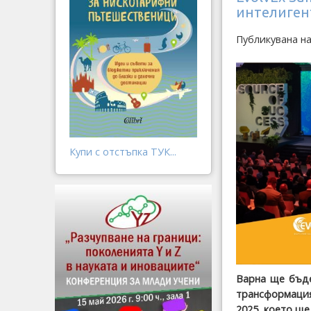
интелиген
Публикувана на
Купи с отстъпка ТУК...
Варна ще бъде
трансформация
2025, което ще