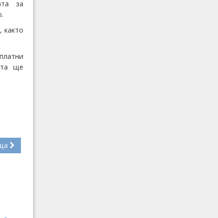
ата за
.
, както
зплатни
ята ще
ща