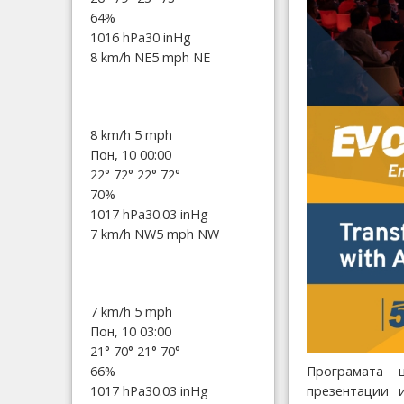
64%
1016 hPa
30 inHg
8 km/h NE
5 mph NE
8 km/h
5 mph
Пон, 10 00:00
22°
72°
22°
72°
70%
1017 hPa
30.03 inHg
7 km/h NW
5 mph NW
7 km/h
5 mph
Пон, 10 03:00
21°
70°
21°
70°
Програмата 
66%
презентации 
1017 hPa
30.03 inHg