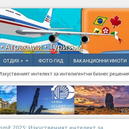
 • Атракции • Туризъм
ОТДИХ +
ФОТО-ГИД
ВАКАНЦИОННИ ИМОТИ
 Изкуственият интелект за интелигентни бизнес решени
mmit 2025: Изкуственият интелект за