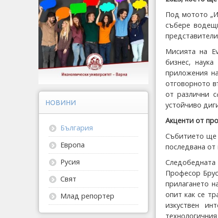
Под мотото „И
събере водещи
представители 
Мисията на E
бизнес, наука
приложения на
отговорното в
от различни с
НОВИНИ
устойчиво диг
Акценти от про
България
Събитието ще 
Европа
последвана от
Русия
Следобедната
Професор Брус
Свят
прилагането н
опит как се т
Млад репортер
изкуствен ин
технологични