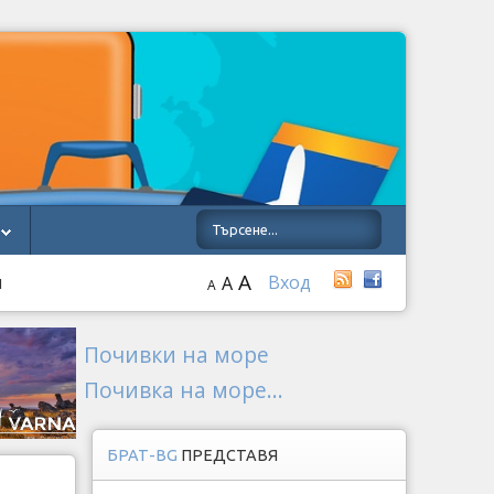
A
я
Вход
A
A
Почивки на море
Почивка на море...
БРАТ-BG
ПРЕДСТАВЯ