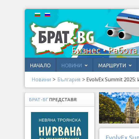
Бизнес • Работа
НАЧАЛО
НОВИНИ
МАРШРУТИ
Новини
>
България
>
EvolvEx Summit 2025:
БРАТ-БГ
ПРЕДСТАВЯ:
EvolvEx Su