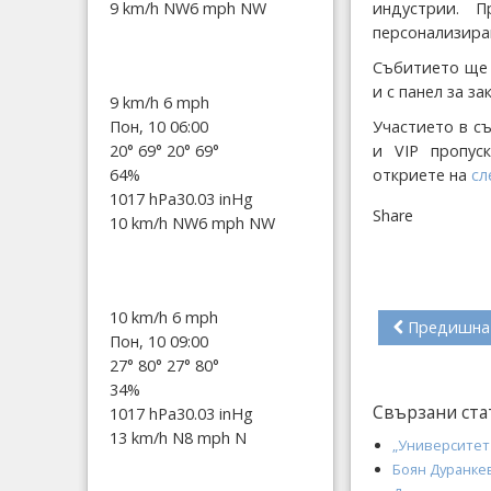
индустрии. 
9 km/h NW
6 mph NW
персонализира
Събитието ще 
и с панел за з
9 km/h
6 mph
Участието в с
Пон, 10 06:00
и VIP пропус
20°
69°
20°
69°
откриете на
сл
64%
1017 hPa
30.03 inHg
Share
10 km/h NW
6 mph NW
10 km/h
6 mph
Предишна
Пон, 10 09:00
27°
80°
27°
80°
34%
Свързани ста
1017 hPa
30.03 inHg
13 km/h N
8 mph N
„Университет 
Боян Дуранкев