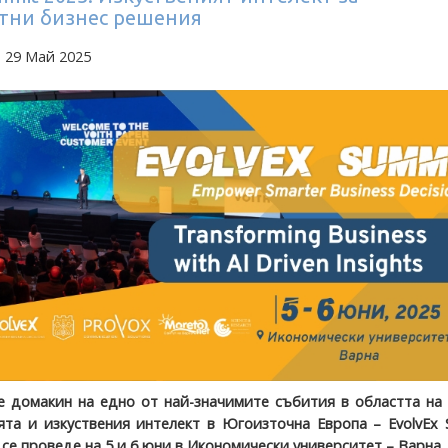
тни бизнес решения
 29 Май 2025
 домакин на едно от най-значимите събития в областта на 
та и изкуствения интелект в Югоизточна Европа – EvolvEx 
 се проведе на 5 и 6 юни в Икономически университет – Варна.