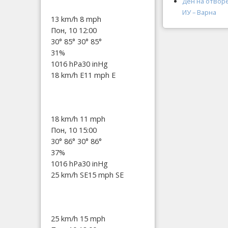
Ден на отвор
ИУ – Варна
13 km/h
8 mph
Пон, 10 12:00
30°
85°
30°
85°
31%
1016 hPa
30 inHg
18 km/h E
11 mph E
18 km/h
11 mph
Пон, 10 15:00
30°
86°
30°
86°
37%
1016 hPa
30 inHg
25 km/h SE
15 mph SE
25 km/h
15 mph