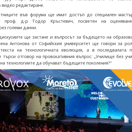
а видео редактиране.
стниците във форума ще имат достъп до специален мастър
т проф. д-р Тодор Кръстевич, посветен на оценяван
рез големи данни.
дискусиите ще застане и въпросът за бъдещето на образова
лбена Антонова от Софийския университет ще говори за рол
нтекста на технологичната еволюция, а в последвалата п
е търси отговор на провокативния въпрос: „Училище без уч
 на технологиите да обучават бъдещите поколения?“