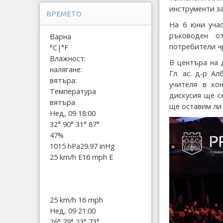
инструменти з
ВРЕМЕТО
На 6 юни уча
ръководен о
Варна
потребители ч
°C
|
°F
Влажност:
В центъра на 
налягане:
Гл. ас. д-р А
вятъра:
учителя в ко
Температура
дискусия ще с
вятъра
ще оставим ли
Нед, 09 18:00
32°
90°
31°
87°
47%
1015 hPa
29.97 inHg
25 km/h E
16 mph E
25 km/h
16 mph
Нед, 09 21:00
26°
79°
23°
73°