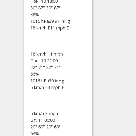
Пон, 10 18:00
30°
87°
30°
87°
38%
1015 hPa
29.97 inHg
18 km/h E
11 mph E
18 km/h
11 mph
Пон, 10 21:00
22°
71°
22°
71°
66%
1016 hPa
30 inHg
5 km/h E
3 mph E
5 km/h
3 mph
Вт, 11 00:00
20°
69°
20°
69°
64%