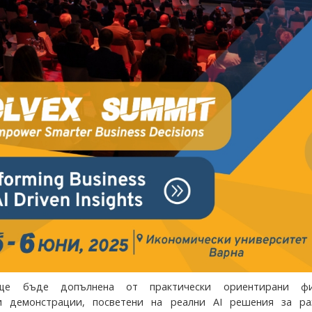
ще бъде допълнена от практически ориентирани ф
и демонстрации, посветени на реални AI решения за ра