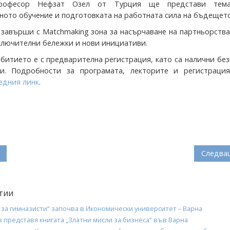
Професор Нефзат Озел от Турция ще представи тем
ното обучение и подготовката на работната сила на бъдещето
завърши с Matchmaking зона за насърчаване на партньорства
аключителни бележки и нови инициативи.
ъбитието е с предварителна регистрация, като са налични бе
ки. Подробности за програмата, лекторите и регистраци
едния линк
.
Следва
тии
за гимназисти“ започва в Икономически университет – Варна
 представя книгата „Златни мисли за бизнеса“ във Варна