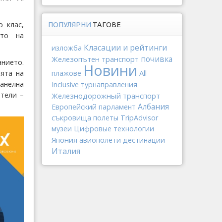
 клас,
ПОПУЛЯРНИ
ТАГОВЕ
ето на
Класации и рейтинги
изложба
Железопътен транспорт
почивка
нието.
Новини
All
ята на
плажове
анелна
Inclusive
турнаправления
ители –
Железнодорожный транспорт
Албания
Европейский парламент
съкровища
полеты
TripAdvisor
музеи
Цифровые технологии
Япония
авиополети
дестинации
Италия