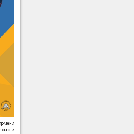
ирмени
злични