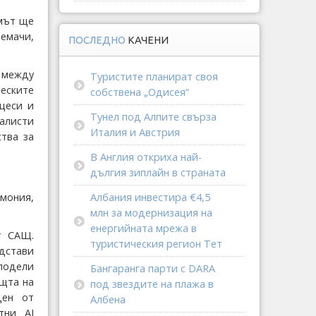
умът ще
емачи,
ПОСЛЕДНО
КАЧЕНИ
 между
Туристите планират своя
еските
собствена „Одисея“
цеси и
Тунел под Алпите свърза
алисти
Италия и Австрия
тва за
В Англия откриха най-
дългия зиплайн в страната
мония,
Албания инвестира €4,5
млн за модернизация на
енергийната мрежа в
т САЩ.
туристическия регион Тет
дстави
сподели
Бангаранга парти с DARA
ощта на
под звездите на плажа в
ден от
Албена
тни AI