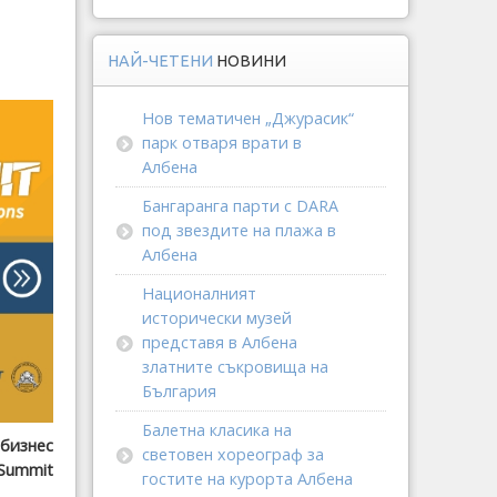
НАЙ-ЧЕТЕНИ
НОВИНИ
Нов тематичен „Джурасик“
парк отваря врати в
Албена
Бангаранга парти с DARA
под звездите на плажа в
Албена
Националният
исторически музей
представя в Албена
златните съкровища на
България
Балетна класика на
бизнес
световен хореограф за
Summit
гостите на курорта Албена