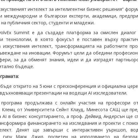
зкуственият интелект за интелигентни бизнес решения“ фор
 международни и български експерти, академици, предпри
на публичния сектор, студенти и младежи.
volvEx Summit е да създаде платформа за смислен диалог
 и технологии, в която фокусът е поставен върху практич
 изкуствения интелект, трансформацията на работните про
ъвеждане на иновации. Форумът цели да обедини професион
фери, за да обменят знания, идеи и да изградят партньорс
итално бъдеще.
грамата:
бъде открито на 5 юни с пресконференция и официална цере
 вдъхновяващи презентации на водещи AI изследователи.
 програма продължава с онлайн участия на професори о
 Клемц от Университета Сейнт Клауд, Минесота САЩ ще пре
а AI в бизнес консултирането, а проф. Дейвид Андерсън ще 
рансформира финансирането на изследвания и проекти с пом
телект. Денят ще завърши с интерактивен уъркшоп, во
я гуру Марк Джил, посветен на използването на безпла