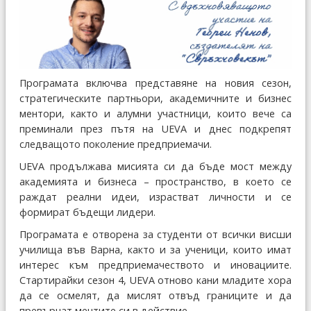
Програмата включва представяне на новия сезон,
стратегическите партньори, академичните и бизнес
ментори, както и алумни участници, които вече са
преминали през пътя на UEVA и днес подкрепят
следващото поколение предприемачи.
UEVA продължава мисията си да бъде мост между
академията и бизнеса – пространство, в което се
раждат реални идеи, израстват личности и се
формират бъдещи лидери.
Програмата е отворена за студенти от всички висши
училища във Варна, както и за ученици, които имат
интерес към предприемачеството и иновациите.
Стартирайки сезон 4, UEVA отново кани младите хора
да се осмелят, да мислят отвъд границите и да
превърнат мечтите си в действие.