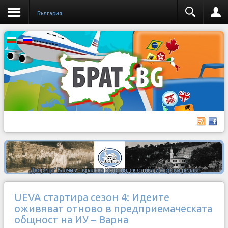
България
UEVA стартира сезон 4: Идеите
оживяват отново в предприемаческата
общност на ИУ – Варна