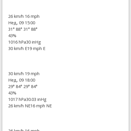
26 km/h
16 mph
Нед, 09 15:00
31°
88°
31°
88°
43%
1016 hPa
30 inHg
30 km/h E
19 mph E
30 km/h
19 mph
Нед, 09 18:00
29°
84°
29°
84°
43%
1017 hPa
30.03 inHg
26 km/h NE
16 mph NE
26 km/h
16 mph