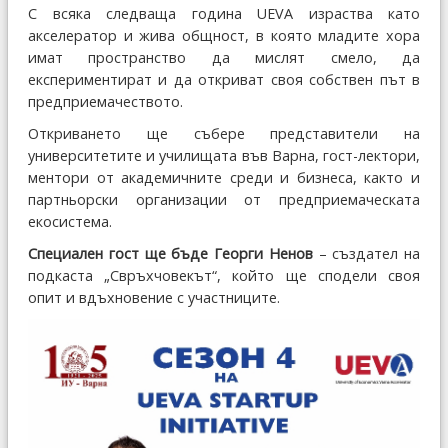
С всяка следваща година UEVA израства като
акселератор и жива общност, в която младите хора
имат пространство да мислят смело, да
експериментират и да откриват своя собствен път в
предприемачеството.
Откриването ще събере представители на
университетите и училищата във Варна, гост-лектори,
ментори от академичните среди и бизнеса, както и
партньорски организации от предприемаческата
екосистема.
Специален гост ще бъде Георги Ненов
– създател на
подкаста „Свръхчовекът“, който ще сподели своя
опит и вдъхновение с участниците.