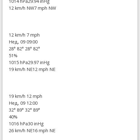
1014 hPa
29.94 inHg
12 km/h NW
7 mph NW
12 km/h
7 mph
Нед, 09 09:00
28°
82°
28°
82°
51%
1015 hPa
29.97 inHg
19 km/h NE
12 mph NE
19 km/h
12 mph
Нед, 09 12:00
32°
89°
32°
89°
40%
1016 hPa
30 inHg
26 km/h NE
16 mph NE