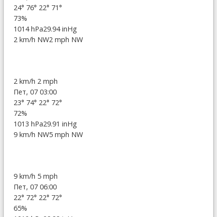
24°
76°
22°
71°
73%
1014 hPa
29.94 inHg
2 km/h NW
2 mph NW
2 km/h
2 mph
Пет, 07 03:00
23°
74°
22°
72°
72%
1013 hPa
29.91 inHg
9 km/h NW
5 mph NW
9 km/h
5 mph
Пет, 07 06:00
22°
72°
22°
72°
65%