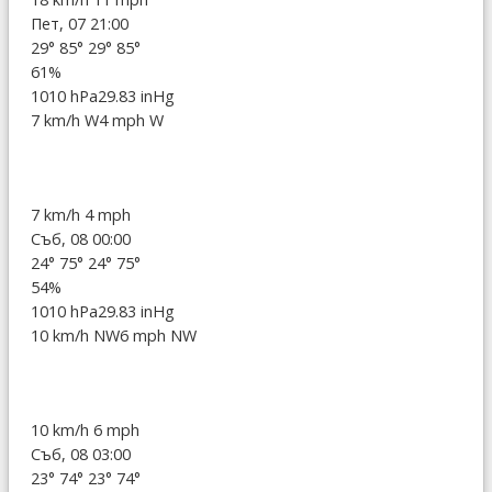
Пет, 07 21:00
29°
85°
29°
85°
61%
1010 hPa
29.83 inHg
7 km/h W
4 mph W
7 km/h
4 mph
Съб, 08 00:00
24°
75°
24°
75°
54%
1010 hPa
29.83 inHg
10 km/h NW
6 mph NW
10 km/h
6 mph
Съб, 08 03:00
23°
74°
23°
74°