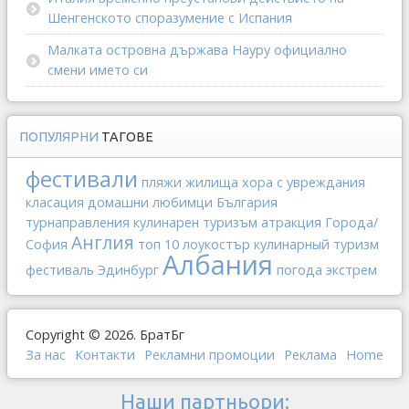
Шенгенското споразумение с Испания
Малката островна държава Науру официално
смени името си
ПОПУЛЯРНИ
ТАГОВЕ
фестивали
пляжи
жилища
хора с увреждания
класация
домашни любимци
България
турнаправления
кулинарен туризъм
атракция
Города/
Англия
София
топ 10
лоукостър
кулинарный туризм
Албания
фестиваль
Эдинбург
погода
экстрем
Copyright © 2026. БратБг
За нас
Контакти
Рекламни промоции
Реклама
Home
Наши партньори: