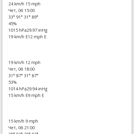
24 km/h
15 mph
Чет, 06 15:00
33°
91°
31°
89°
45%
1015 hPa
29.97 inHg
19 km/h E
12 mph E
19 km/h
12 mph
Чет, 06 18:00
31°
87°
31°
87°
53%
1014 hPa
29.94 inHg
15 km/h E
9 mph E
15 km/h
9 mph
Чет, 06 21:00