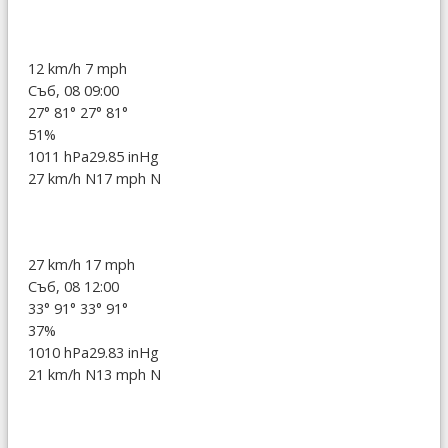
12 km/h
7 mph
Съб, 08 09:00
27°
81°
27°
81°
51%
1011 hPa
29.85 inHg
27 km/h N
17 mph N
27 km/h
17 mph
Съб, 08 12:00
33°
91°
33°
91°
37%
1010 hPa
29.83 inHg
21 km/h N
13 mph N