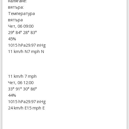
налягане:
вятъра:
Температура
вятъра
Чет, 06 09:00
29°
84°
28°
83°
45%
1015 hPa
29.97 inHg
11 km/h N
7 mph N
11 km/h
7 mph
Чет, 06 12:00
33°
91°
30°
86°
44%
1015 hPa
29.97 inHg
24 km/h E
15 mph E