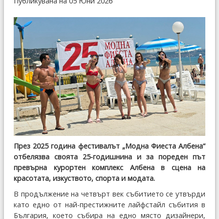
Публикувана на 05 Юни 2026
През 2025 година фестивалът „Модна Фиеста Албена“
отбелязва своята 25-годишнина и за пореден път
превърна курортен комплекс Албена в сцена на
красотата, изкуството, спорта и модата.
В продължение на четвърт век събитието се утвърди
като едно от най-престижните лайфстайл събития в
България, което събира на едно място дизайнери,