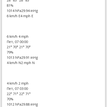
28°
83°
28°
83°
81%
1014 hPa
29.94 inHg
6 km/h E
4 mph E
6 km/h
4 mph
Пет, 07 00:00
21°
70°
21°
70°
79%
1013 hPa
29.91 inHg
4 km/h N
2 mph N
4 km/h
2 mph
Пет, 07 03:00
22°
71°
22°
71°
70%
1012 hPa
29.88 inHg