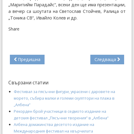
„Маритийм Парадайс“, всеки ден ще има презентации,
а вечер са шоутата на Светослав Стойчев, Ралица от
„Тоника СВ“, Ивайло Колев и др.
Share
Предишна
Следваща
Свързани статии
Фестивал за пясъчни фигури, украсени с даровете на
морето, събира малки и големи скулптори на плажа в
„Албена“
Рекорден брой участници в седмото издание на
детския фестивал „Пясъчни творения“ в „Албена“
Албена домакинства десетото издание на
Международния фестивал на хвърчилата