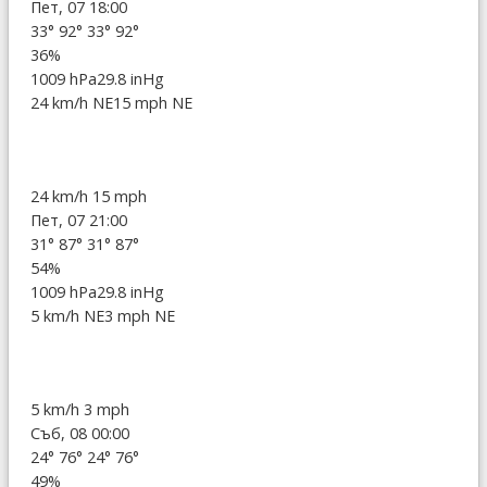
Пет, 07 18:00
33°
92°
33°
92°
36%
1009 hPa
29.8 inHg
24 km/h NE
15 mph NE
24 km/h
15 mph
Пет, 07 21:00
31°
87°
31°
87°
54%
1009 hPa
29.8 inHg
5 km/h NE
3 mph NE
5 km/h
3 mph
Съб, 08 00:00
24°
76°
24°
76°
49%