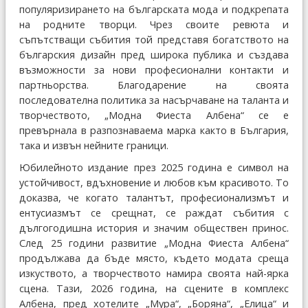
популяризирането на българската мода и подкрепата
на родните творци. Чрез своите ревюта и
съпътстващи събития той представя богатството на
българския дизайн пред широка публика и създава
възможности за нови професионални контакти и
партньорства. Благодарение на своята
последователна политика за насърчаване на таланта и
творчеството, „Модна Фиеста Албена“ се е
превърнала в разпознаваема марка както в България,
така и извън нейните граници.
Юбилейното издание през 2025 година е символ на
устойчивост, вдъхновение и любов към красивото. То
доказва, че когато талантът, професионализмът и
ентусиазмът се срещнат, се раждат събития с
дългогодишна история и значим обществен принос.
След 25 години развитие „Модна Фиеста Албена“
продължава да бъде място, където модата среща
изкуството, а творчеството намира своята най-ярка
сцена. Тази, 2026 година, на сцените в комплекс
Албена, пред хотелите „Мура“, „Боряна“, „Елица“ и