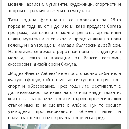
модели, артисти, музиканти, художници, спортисти и
творци от различни сфери на културата.
Тази година фестивалът се провежда за 26-та
поредна година, от 1 до 9 юни, като предлага богата
програма, изпълнена с модни ревюта, артистични
изяви, музикални спектакли и представяния на нови
колекции на утвърдени и млади български дизайнери.
На подиума се демонстрират най-новите тенденции в
модата, както и колекции от бански костюми,
аксесоари и дизайнерски бижута.
„Модна Фиеста Албена“ не е просто модно събитие, а
културен форум, който съчетава изкуство, творчество,
спорт и образование. През годините фестивалът е
дал възможност за изява на стотици млади таланти,
които са направили своите първи професионални
стъпки именно на сцената в Албена. Тук те срещат
утвърдени професионалисти, обменят идеи и
получават ценен опит в реална творческа среда.