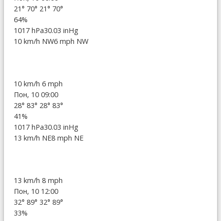
21°
70°
21°
70°
64%
1017 hPa
30.03 inHg
10 km/h NW
6 mph NW
10 km/h
6 mph
Пон, 10 09:00
28°
83°
28°
83°
41%
1017 hPa
30.03 inHg
13 km/h NE
8 mph NE
13 km/h
8 mph
Пон, 10 12:00
32°
89°
32°
89°
33%