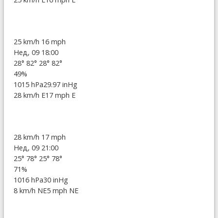
25 km/h
16 mph
Нед, 09 18:00
28°
82°
28°
82°
49%
1015 hPa
29.97 inHg
28 km/h E
17 mph E
28 km/h
17 mph
Нед, 09 21:00
25°
78°
25°
78°
71%
1016 hPa
30 inHg
8 km/h NE
5 mph NE