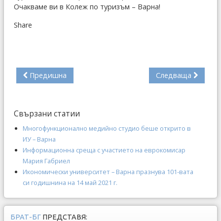
Очакваме ви в Колеж по туризъм – Варна!
Share
Предишна
Следваща
Свързани статии
Многофункционално медийно студио беше открито в
ИУ – Варна
Информационна среща с участието на еврокомисар
Мария Габриел
Икономически университет – Варна празнува 101-вата
си годишнина на 14 май 2021 г.
БРАТ-БГ
ПРЕДСТАВЯ: