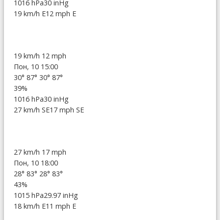
1016 hPa
30 inHg
19 km/h E
12 mph E
19 km/h
12 mph
Пон, 10 15:00
30°
87°
30°
87°
39%
1016 hPa
30 inHg
27 km/h SE
17 mph SE
27 km/h
17 mph
Пон, 10 18:00
28°
83°
28°
83°
43%
1015 hPa
29.97 inHg
18 km/h E
11 mph E