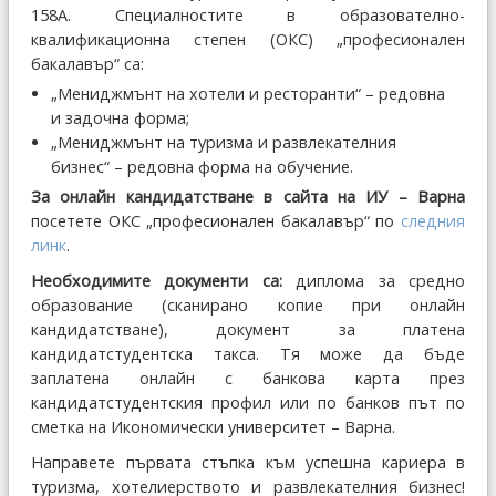
158А. Специалностите в образователно-
квалификационна степен (ОКС) „професионален
бакалавър“ са:
„Мениджмънт на хотели и ресторанти“ – редовна
и задочна форма;
„Мениджмънт на туризма и развлекателния
бизнес“ – редовна форма на обучение.
За онлайн кандидатстване в сайта на ИУ – Варна
посетете ОКС „професионален бакалавър“ по
следния
линк
.
Необходимите документи са:
диплома за средно
образование (сканирано копие при онлайн
кандидатстване), документ за платена
кандидатстудентска такса. Тя може да бъде
заплатена онлайн с банкова карта през
кандидатстудентския профил или по банков път по
сметка на Икономически университет – Варна.
Направете първата стъпка към успешна кариера в
туризма, хотелиерството и развлекателния бизнес!