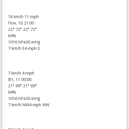
18 km/h
11 mph
Пон, 10 21:00
22°
72°
22°
72°
64%
1016 hPa
30 inHg
7 km/h E
4 mph E
7 km/h
4 mph
Вт, 11 00:00
21°
69°
21°
69°
64%
1016 hPa
30 inHg
7 km/h NW
4 mph NW