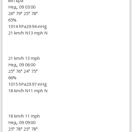
вятъра
Нед, 09 03:00
26°
79°
25°
78°
65%
1014 hPa
29.94 inHg
21 km/h N
13 mph N
21 km/h
13 mph
Нед, 09 06:00
25°
76°
24°
75°
66%
1015 hPa
29.97 inHg
18 km/h N
11 mph N
18 km/h
11 mph
Нед, 09 09:00
25°
78°
25°
78°