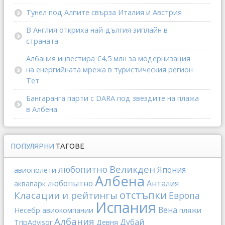
Тунел под Алпите свърза Италия и Австрия
В Англия откриха най-дългия зиплайн в
страната
Албания инвестира €4,5 млн за модернизация
на енергийната мрежа в туристическия регион
Тет
Бангаранга парти с DARA под звездите на плажа
в Албена
ПОПУЛЯРНИ
ТАГОВЕ
Великден
любопитно
Япония
авиополети
Албена
любопытно
Анталия
аквапарк
отстъпки
Класации и рейтингы
Европа
Испания
Вена
Несебр
авиокомпании
пляжи
Албания
Дубай
TripAdvisor
Девня