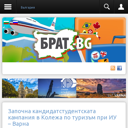
България
Започна кандидатстудентската
кампания в Колежа по туризъм при ИУ
– Варна