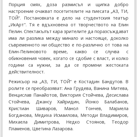
Порция смях, доза размисъл и щипка добро
настроение очакват посетителите на пиесата „АЗ, ТИ,
ТОЙ“. Постановката е дело на студентския театър
„ИкАрт". Тя е вдъхновена от творчеството на Елин
Пелин. Спектакълът кара зрителите да поразсъждават
има ли разлика между минало и настояще, доколко
съвременното ни общество е по-различно от това на
Елин-Пелиновото време, какво се случва с
обикновения човек, когато се сдобие с власт, и колко
години са нужни, за да се промени жестоката
действителност.
Режисьор на „АЗ, ТИ, ТОЙ“ е Костадин Бандутов. В
ролите се преобразяват: Ана Грудева, Ванина Митева,
Венцислав Панайотов, Виктория Стойчева, Десислава
Стойчева, Джансу Хайридин, Йонко Балабанов,
Кристиан Шиваров, Манол Тончев, Мариела
Богданова, Медиха Исмаилова, Методи Владимиров,
Михаела Димитрова, Недко Стоянов, Теодор
Пламенов, Цветина Лазарова.