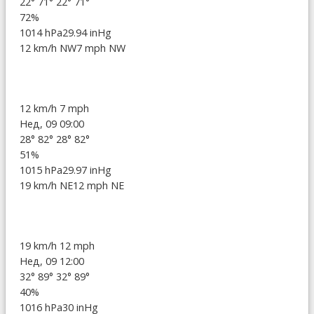
22°
71°
22°
71°
72%
1014 hPa
29.94 inHg
12 km/h NW
7 mph NW
12 km/h
7 mph
Нед, 09 09:00
28°
82°
28°
82°
51%
1015 hPa
29.97 inHg
19 km/h NE
12 mph NE
19 km/h
12 mph
Нед, 09 12:00
32°
89°
32°
89°
40%
1016 hPa
30 inHg