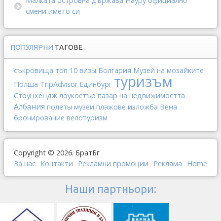
Малката островна държава Науру официално
смени името си
ПОПУЛЯРНИ
ТАГОВЕ
Болгария
съкровища
топ 10
визы
Музей на мозайките
туризъм
Полша
TripAdvisor
Единбург
Стоунхендж
лоукостър
пазар на недвижимостта
Албания
Вена
полеты
музеи
плажове
изложба
бронирование
велотуризм
Copyright © 2026. БратБг
За нас
Контакти
Рекламни промоции
Реклама
Home
Наши партньори: