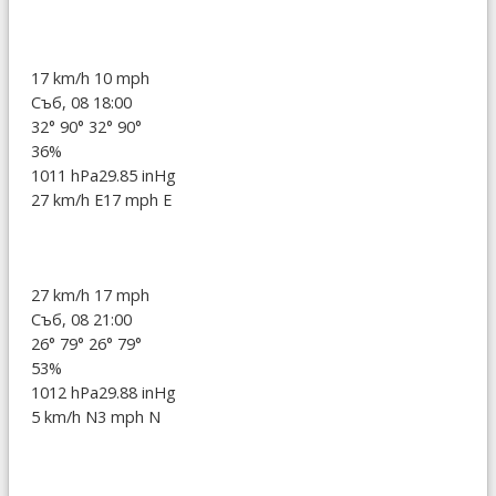
17 km/h
10 mph
Съб, 08 18:00
32°
90°
32°
90°
36%
1011 hPa
29.85 inHg
27 km/h E
17 mph E
27 km/h
17 mph
Съб, 08 21:00
26°
79°
26°
79°
53%
1012 hPa
29.88 inHg
5 km/h N
3 mph N