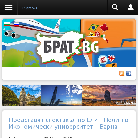
България
Представят спектакъл по Елин Пелин в
Икономически университет – Варна