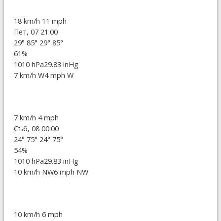
18 km/h
11 mph
Пет, 07 21:00
29°
85°
29°
85°
61%
1010 hPa
29.83 inHg
7 km/h W
4 mph W
7 km/h
4 mph
Съб, 08 00:00
24°
75°
24°
75°
54%
1010 hPa
29.83 inHg
10 km/h NW
6 mph NW
10 km/h
6 mph