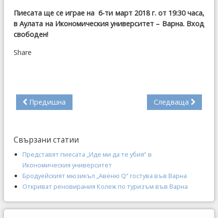
Пиесата ще се играе на 6-ти март 2018 г. от 19:30 часа,
в Аулата на Икономическия университет – Варна. Вход
свободен!
Share
Предишна
Следваща
Свързани статии
Представят пиесата „Иде ми да те убия“ в
Икономическия университет
Бродуейският мюзикъл „Авеню Q“ гостува във Варна
Откриват реновирания Колеж по туризъм във Варна