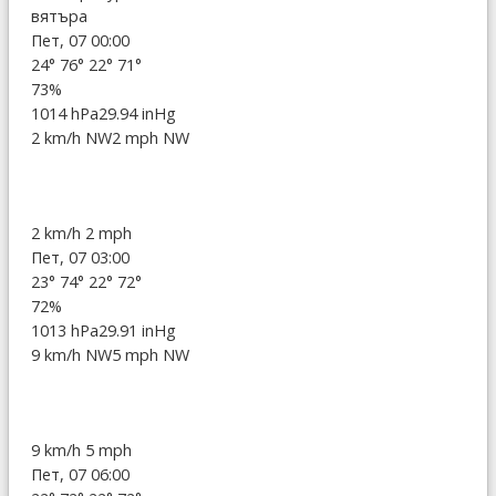
вятъра
Пет, 07 00:00
24°
76°
22°
71°
73%
1014 hPa
29.94 inHg
2 km/h NW
2 mph NW
2 km/h
2 mph
Пет, 07 03:00
23°
74°
22°
72°
72%
1013 hPa
29.91 inHg
9 km/h NW
5 mph NW
9 km/h
5 mph
Пет, 07 06:00