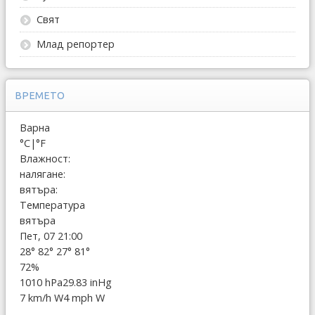
Свят
Млад репортер
ВРЕМЕТО
Варна
°C
|
°F
Влажност:
налягане:
вятъра:
Температура
вятъра
Пет, 07 21:00
28°
82°
27°
81°
72%
1010 hPa
29.83 inHg
7 km/h W
4 mph W