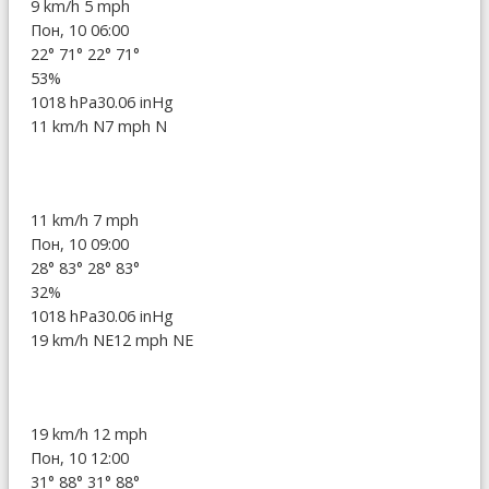
9 km/h
5 mph
Пон, 10 06:00
22°
71°
22°
71°
53%
1018 hPa
30.06 inHg
11 km/h N
7 mph N
11 km/h
7 mph
Пон, 10 09:00
28°
83°
28°
83°
32%
1018 hPa
30.06 inHg
19 km/h NE
12 mph NE
19 km/h
12 mph
Пон, 10 12:00
31°
88°
31°
88°