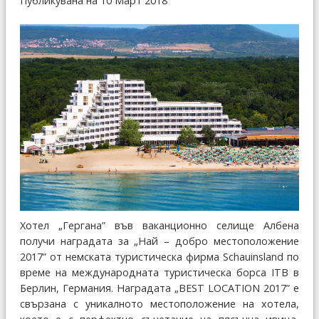
Публикувана на 10 Март 2018
Хотел „Гергана” във ваканционно селище Албена
получи наградата за „Най – добро местоположение
2017” от немската туристическа фирма Schauinsland по
време на международната туристическа борса ITB в
Берлин, Германия. Наградата „BEST LOCATION 2017” е
свързана с уникалното местоположение на хотела,