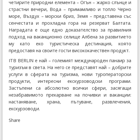
четирите природни елемента – Огън – жарко слънце и
страстни вечери, Вода – примамливо и топло Черно
море, Въздух – морски бриз, Земя – представена със
сенчестата и прохладна гора на резерват Балтата.
Наградата е още едно доказателство за правилния
подход на ваканционно селище Албена за развитието
му като еко туристическа дестинация, която
предоставя на своите гости висококачествен продукт.
ITB BERLIN е най – големият международен панаир за
туризъм в света. На него се представят най – добрите
услуги в сферата на туризма, нови туроператорски
продукти, интересни екскурзоводски програми.
Застъпени са абсолютно всички сфери, засягащи
незабравимото прекарване на почивки и ваканции:
настаняване, храна, пътуване, развлечения,
екскурзоводи.
Share