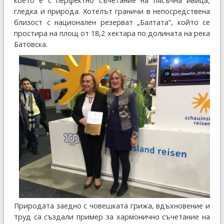
което е с перфектно съчетание на пясъчна ивица,
гледка и природа. Хотелът граничи в непосредствена
близост с национален резерват „Балтата”, който се
простира на площ от 18,2 хектара по долината на река
Батовска.
Природата заедно с човешката грижа, вдъхновение и
труд са създали пример за хармонично съчетание на