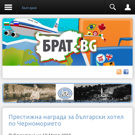
България
Престижна награда за български хотел
по Черноморието