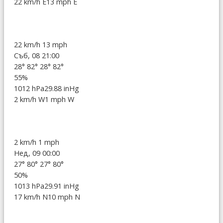
22 km/h E
13 mph E
22 km/h
13 mph
Съб, 08 21:00
28°
82°
28°
82°
55%
1012 hPa
29.88 inHg
2 km/h W
1 mph W
2 km/h
1 mph
Нед, 09 00:00
27°
80°
27°
80°
50%
1013 hPa
29.91 inHg
17 km/h N
10 mph N