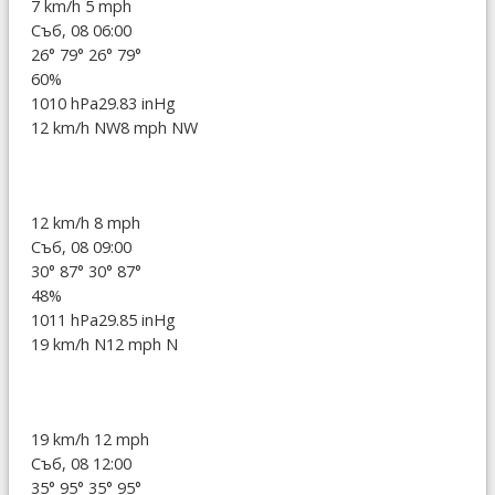
7 km/h
5 mph
Съб, 08 06:00
26°
79°
26°
79°
60%
1010 hPa
29.83 inHg
12 km/h NW
8 mph NW
12 km/h
8 mph
Съб, 08 09:00
30°
87°
30°
87°
48%
1011 hPa
29.85 inHg
19 km/h N
12 mph N
19 km/h
12 mph
Съб, 08 12:00
35°
95°
35°
95°