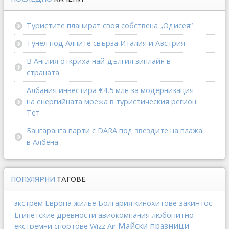
Туристите планират своя собствена „Одисея“
Тунел под Алпите свърза Италия и Австрия
В Англия откриха най-дългия зиплайн в
страната
Албания инвестира €4,5 млн за модернизация
на енергийната мрежа в туристическия регион
Тет
Бангаранга парти с DARA под звездите на плажа
в Албена
ПОПУЛЯРНИ
ТАГОВЕ
Европа
Болгария
закинтос
экстрем
жилье
кинохитове
Египетские древности
любопитно
авиокомпания
Майски празници
екстремни спортове
Wizz Air