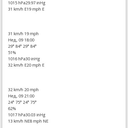
1015 hPa
29.97 inHg
31 km/h E
19 mph E
31 km/h
19 mph
Нед, 09 18:00
29°
84°
29°
84°
51%
1016 hPa
30 inHg
32 km/h E
20 mph E
32 km/h
20 mph
Нед, 09 21:00
24°
75°
24°
75°
62%
1017 hPa
30.03 inHg
13 km/h NE
8 mph NE