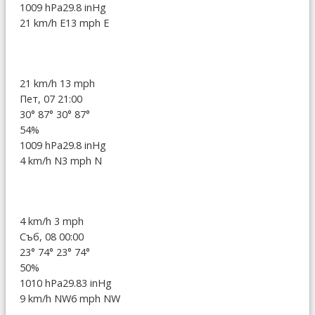
1009 hPa
29.8 inHg
21 km/h E
13 mph E
21 km/h
13 mph
Пет, 07 21:00
30°
87°
30°
87°
54%
1009 hPa
29.8 inHg
4 km/h N
3 mph N
4 km/h
3 mph
Съб, 08 00:00
23°
74°
23°
74°
50%
1010 hPa
29.83 inHg
9 km/h NW
6 mph NW