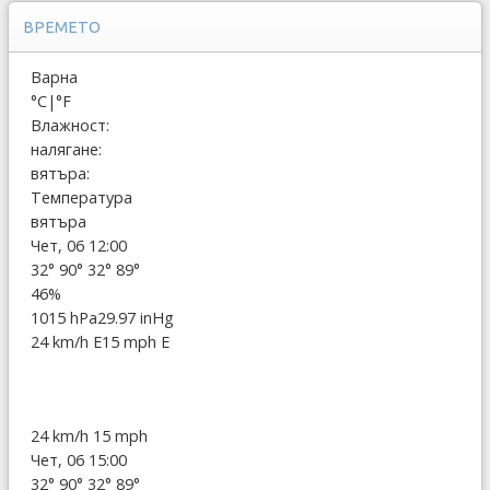
ВРЕМЕТО
Варна
°C
|
°F
Влажност:
налягане:
вятъра:
Температура
вятъра
Чет, 06 12:00
32°
90°
32°
89°
46%
1015 hPa
29.97 inHg
24 km/h E
15 mph E
24 km/h
15 mph
Чет, 06 15:00
32°
90°
32°
89°