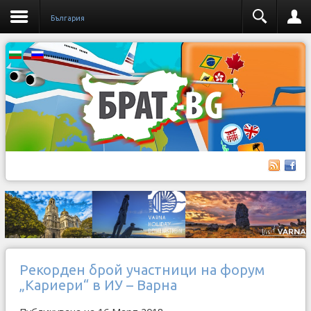
България
Рекорден брой участници на форум
„Кариери“ в ИУ – Варна