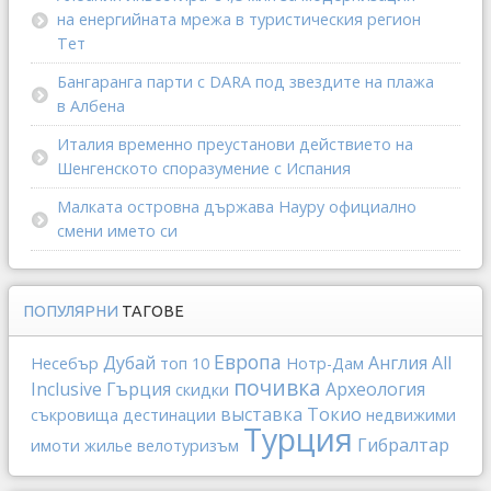
на енергийната мрежа в туристическия регион
Тет
Бангаранга парти с DARA под звездите на плажа
в Албена
Италия временно преустанови действието на
Шенгенското споразумение с Испания
Малката островна държава Науру официално
смени името си
ПОПУЛЯРНИ
ТАГОВЕ
Европа
Дубай
Англия
All
Несебър
топ 10
Нотр-Дам
почивка
Inclusive
Гърция
Археология
скидки
выставка
Токио
съкровища
дестинации
недвижими
Турция
Гибралтар
имоти
жилье
велотуризъм