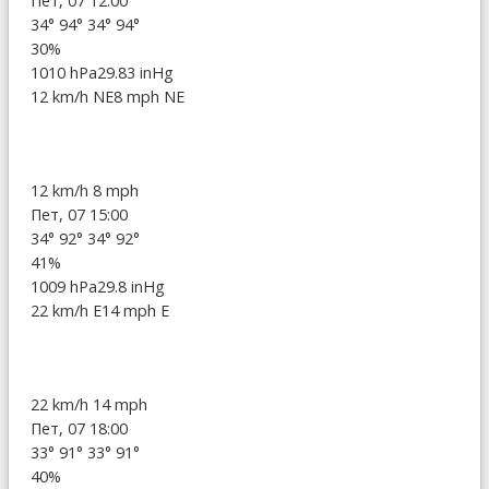
Пет, 07 12:00
34°
94°
34°
94°
30%
1010 hPa
29.83 inHg
12 km/h NE
8 mph NE
12 km/h
8 mph
Пет, 07 15:00
34°
92°
34°
92°
41%
1009 hPa
29.8 inHg
22 km/h E
14 mph E
22 km/h
14 mph
Пет, 07 18:00
33°
91°
33°
91°
40%