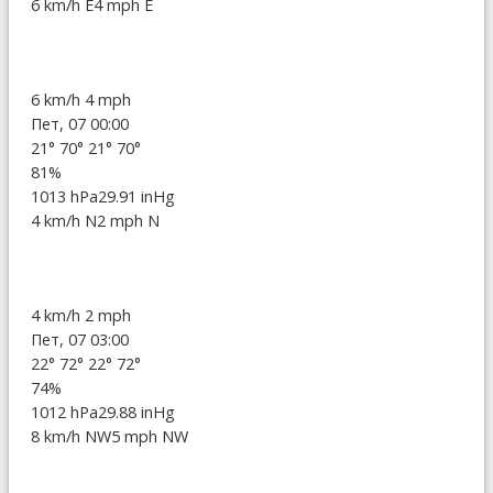
6 km/h E
4 mph E
6 km/h
4 mph
Пет, 07 00:00
21°
70°
21°
70°
81%
1013 hPa
29.91 inHg
4 km/h N
2 mph N
4 km/h
2 mph
Пет, 07 03:00
22°
72°
22°
72°
74%
1012 hPa
29.88 inHg
8 km/h NW
5 mph NW