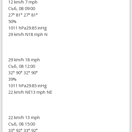
12 km/h
7 mph
Съб, 08 09:00
27°
81°
27°
81°
50%
1011 hPa
29.85 inHg
29 km/h N
18 mph N
29 km/h
18 mph
Съб, 08 12:00
32°
90°
32°
90°
39%
1011 hPa
29.85 inHg
22 km/h NE
13 mph NE
22 km/h
13 mph
Съб, 08 15:00
33°
92°
33°
92°