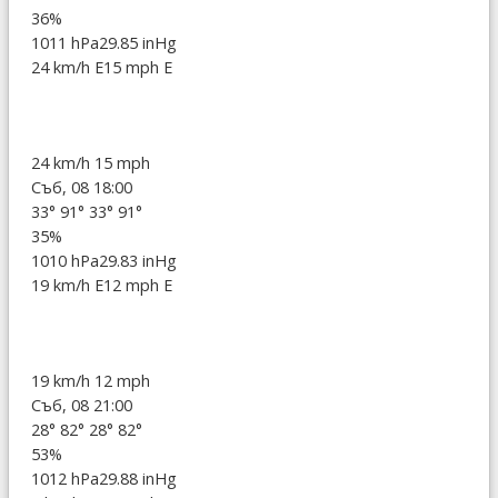
36%
1011 hPa
29.85 inHg
24 km/h E
15 mph E
24 km/h
15 mph
Съб, 08 18:00
33°
91°
33°
91°
35%
1010 hPa
29.83 inHg
19 km/h E
12 mph E
19 km/h
12 mph
Съб, 08 21:00
28°
82°
28°
82°
53%
1012 hPa
29.88 inHg