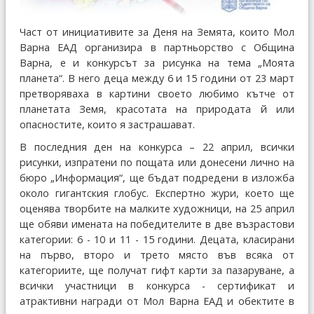
Част от инициативите за Деня на Земята, които Мол
Варна ЕАД организира в партньорство с Община
Варна, е и конкурсът за рисунка на тема „Моята
планета“. В него деца между 6 и 15 години от 23 март
претворяваха в картини своето любимо кътче от
планетата Земя, красотата на природата й или
опасностите, които я застрашават.
В последния ден на конкурса – 22 април, всички
рисунки, изпратени по пощата или донесени лично на
бюро „Информация“, ще бъдат подредени в изложба
около гигантския глобус. Експертно жури, което ще
оценява творбите на малките художници, на 25 април
ще обяви имената на победителите в две възрастови
категории: 6 - 10 и 11 - 15 години. Децата, класирани
на първо, второ и трето място във всяка от
категориите, ще получат гифт карти за пазаруване, а
всички участници в конкурса - сертификат и
атрактивни награди от Мол Варна ЕАД и обектите в