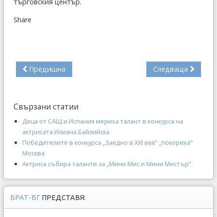
търговския център.
Share
Предишна
Следваща
Свързани статии
Деца от САЩ и Испания мериха талант в конкурса на
актрисата Илиана Байлийска
Победителите в конкурса „Заедно в XXI век“ „покориха“
Москва
Актриса събира таланти за „Мини Мис и Мини Мистър”
БРАТ-БГ
ПРЕДСТАВЯ: