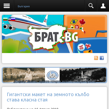
България
Гигантски макет на земното кълбо
става класна стая