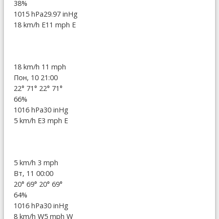
38%
1015 hPa
29.97 inHg
18 km/h E
11 mph E
18 km/h
11 mph
Пон, 10 21:00
22°
71°
22°
71°
66%
1016 hPa
30 inHg
5 km/h E
3 mph E
5 km/h
3 mph
Вт, 11 00:00
20°
69°
20°
69°
64%
1016 hPa
30 inHg
8 km/h W
5 mph W