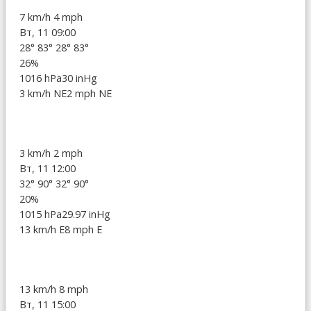
7 km/h
4 mph
Вт, 11 09:00
28°
83°
28°
83°
26%
1016 hPa
30 inHg
3 km/h NE
2 mph NE
3 km/h
2 mph
Вт, 11 12:00
32°
90°
32°
90°
20%
1015 hPa
29.97 inHg
13 km/h E
8 mph E
13 km/h
8 mph
Вт, 11 15:00