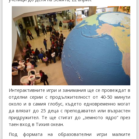
Интерактивните игри и занимания ще се провеждат в
отделни серии с продължителност от 40-50 минути
около и в самия глобус, където едновременно могат
да влязат до 25 деца с преподавател или възрастен
придружител. Те ще стигат до „земното ядро“ през
таен вход в Тихия океан.
Под формата на образователни игри малките