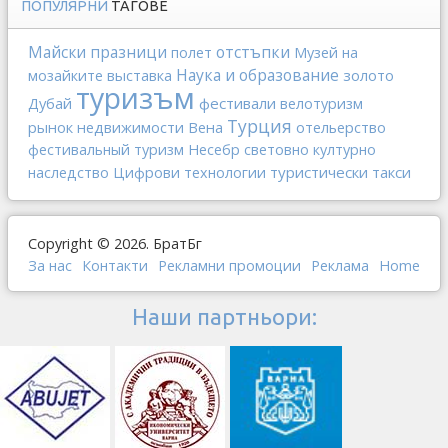
ПОПУЛЯРНИ
ТАГОВЕ
отстъпки
Майски празници
полет
Музей на
Наука и образование
выставка
золото
мозайките
туризъм
Дубай
фестивали
велотуризм
Турция
рынок недвижимости
Вена
отельерство
фестивальный туризм
Несебр
световно културно
туристически такси
наследство
Цифрови технологии
Copyright © 2026. БратБг
За нас
Контакти
Рекламни промоции
Реклама
Home
Наши партньори: