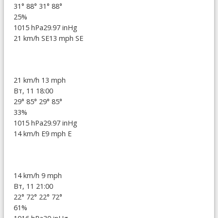
31°
88°
31°
88°
25%
1015 hPa
29.97 inHg
21 km/h SE
13 mph SE
21 km/h
13 mph
Вт, 11 18:00
29°
85°
29°
85°
33%
1015 hPa
29.97 inHg
14 km/h E
9 mph E
14 km/h
9 mph
Вт, 11 21:00
22°
72°
22°
72°
61%