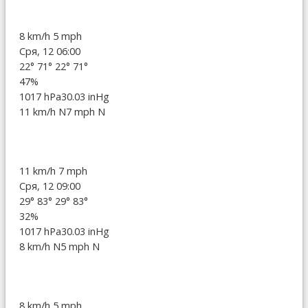
8 km/h
5 mph
Сря, 12 06:00
22°
71°
22°
71°
47%
1017 hPa
30.03 inHg
11 km/h N
7 mph N
11 km/h
7 mph
Сря, 12 09:00
29°
83°
29°
83°
32%
1017 hPa
30.03 inHg
8 km/h N
5 mph N
8 km/h
5 mph