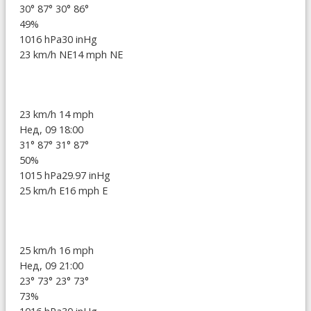
30°
87°
30°
86°
49%
1016 hPa
30 inHg
23 km/h NE
14 mph NE
23 km/h
14 mph
Нед, 09 18:00
31°
87°
31°
87°
50%
1015 hPa
29.97 inHg
25 km/h E
16 mph E
25 km/h
16 mph
Нед, 09 21:00
23°
73°
23°
73°
73%