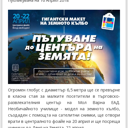
Публикувана на 16 Април 2018
Огромен глобус с диаметър 6,5 метра ще се превърне
в класна стая за малките посетители в търговско-
развлекателния център на Мол Варна ЕАД.
Необичайното училище - модел на земното кълбо,
създаден с помощта на сателитни снимки, ще отвори
врати в централното фоайе на 20 април и ще посреща
ученици до Деня на Земята, 22 април.