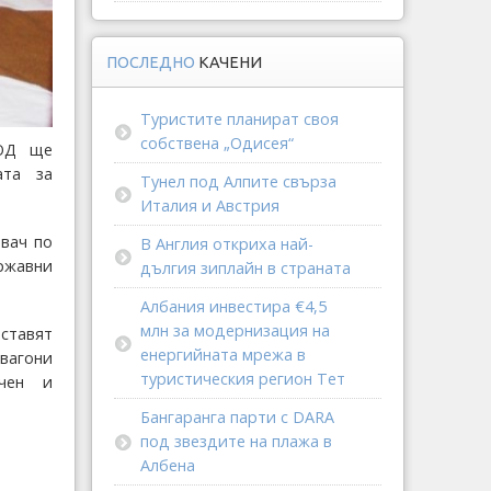
ПОСЛЕДНО
КАЧЕНИ
Туристите планират своя
собствена „Одисея“
ООД ще
ата за
Тунел под Алпите свърза
Италия и Австрия
вач по
В Англия откриха най-
ржавни
дългия зиплайн в страната
Албания инвестира €4,5
млн за модернизация на
ставят
енергийната мрежа в
 вагони
туристическия регион Тет
ючен и
Бангаранга парти с DARA
под звездите на плажа в
Албена