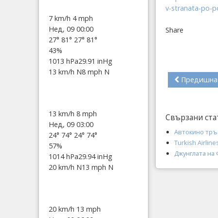
v-stranata-po-p
7 km/h
4 mph
Нед, 09 00:00
Share
27°
81°
27°
81°
43%
1013 hPa
29.91 inHg
13 km/h N
8 mph N
Предишна
13 km/h
8 mph
Свързани ста
Нед, 09 03:00
Автокино тръг
24°
74°
24°
74°
Turkish Airlin
57%
Джунглата на
1014 hPa
29.94 inHg
20 km/h N
13 mph N
20 km/h
13 mph