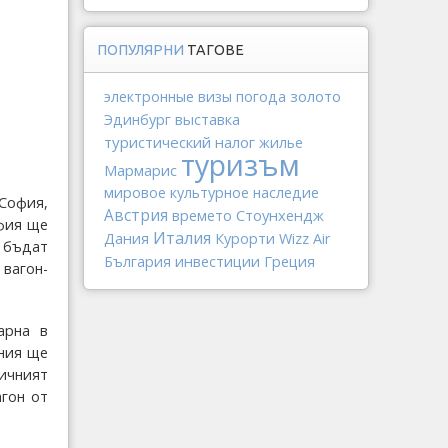
ПОПУЛЯРНИ
ТАГОВЕ
золото
электронные визы
погода
выставка
Эдинбург
туристический налог
жилье
туризъм
Мармарис
мировое культурное наследие
София,
Австрия
Стоунхендж
времето
офия ще
Италия
Дания
Курорти
Wizz Air
 бъдат
инвестиции
Греция
България
вагон-
арна в
лния ще
личният
агон от