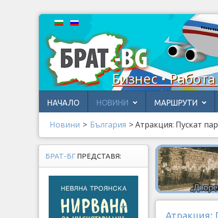
Бизнес • Работа
НАЧАЛО
НОВИНИ
МАРШРУТИ
Новини
>
България
>
Атракция: Пускат па
БРАТ-БГ
ПРЕДСТАВЯ:
Атракция: 