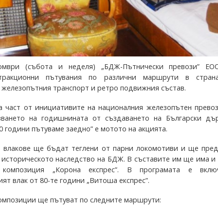
омври (събота и неделя) „БДЖ-Пътнически превози” Е
атракционни пътувания по различни маршрути в стран
 железопътния транспорт и ретро подвижния състав.
а част от инициативите на националния железопътен превоз
зването на годишнината от създаването на Български дъ
0 години пътуваме заедно” е мотото на акцията.
 влакове ще бъдат теглени от парни локомотиви и ще пред
т историческото наследство на БДЖ. В съставите им ще има и
 композиция „Корона експрес”. В програмата е вкл
ят влак от 80-те години „Витоша експрес”.
омпозиции ще пътуват по следните маршрути: