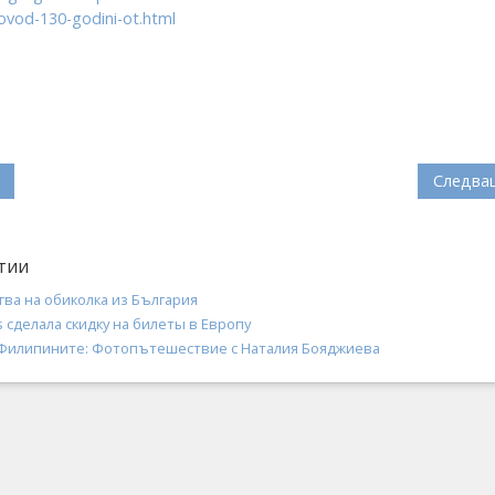
ovod-130-godini-ot.html
Следва
тии
ва на обиколка из България
es сделала скидку на билеты в Европу
 Филипините: Фотопътешествие с Наталия Бояджиева