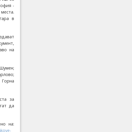
София -
 места.
гара в
здават
умент,
аво на
Шумен;
рлово;
- Горна
ста за
гат да
но на:
akove-