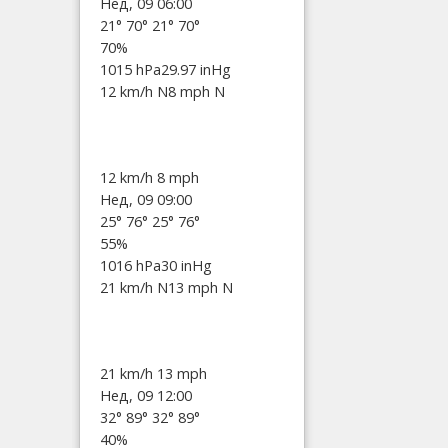
Нед, 09 06:00
21°
70°
21°
70°
70%
1015 hPa
29.97 inHg
12 km/h N
8 mph N
12 km/h
8 mph
Нед, 09 09:00
25°
76°
25°
76°
55%
1016 hPa
30 inHg
21 km/h N
13 mph N
21 km/h
13 mph
Нед, 09 12:00
32°
89°
32°
89°
40%