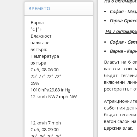
На 6 октомври
:
ВРЕМЕТО
София - Мезд
Горна Оряхо
Варна
°C
|
°F
На 7 октомври
Влажност:
София - Септ
налягане:
вятъра:
Варна - Карн
Температура
Влакът на 6 о
вятъра
както и този 
Съб, 08 06:00
бъдат теглен
25°
77°
22°
72°
включени личн
59%
ресторантът от
1010 hPa
29.83 inHg
12 km/h NW
7 mph NW
Атракционнит
съботния ден 
бъдат теглени
вагон-салон на
12 km/h
7 mph
царския влак.
Съб, 08 09:00
26°
79°
26°
79°