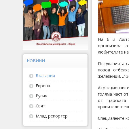
На 6 и 7окт
организира 
любителите на
НОВИНИ
Пътуванията с
повод отбеля
България
железници. „13
Европа
Атракционните
голяма част о
Русия
от царската
Свят
правителствени
Млад репортер
Специалните к