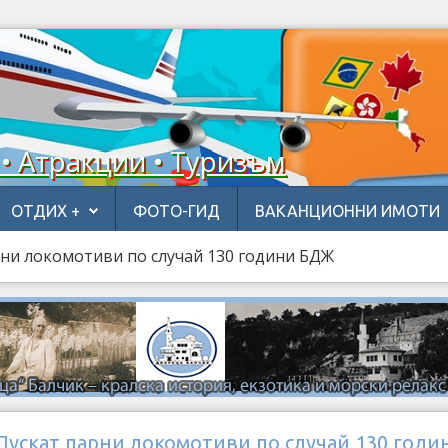
 • Атракции • Туризъм
ОТДИХ +
ФОТО-ГИД
ВАКАНЦИОННИ ИМОТИ
рни локомотиви по случай 130 години БДЖ
Пускат парни локомотиви по случай 130 годи