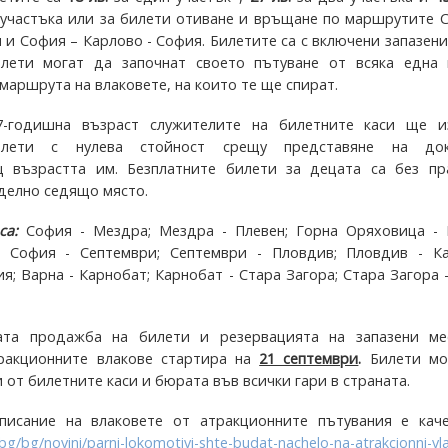
 участъка или за билети отиване и връщане по маршрутите 
 и София – Карлово - София. Билетите са с включени запазени
илети могат да започнат своето пътуване от всяка една 
маршрута на влаковете, на които те ще спират.
-годишна възраст служителите на билетните каси ще и
илети с нулева стойност срещу представяне на док
щ възрастта им. Безплатните билети за децата са без пр
тделно седящо място.
са:
София - Мездра; Мездра - Плевен; Горна Оряховица - 
; София - Септември; Септември - Пловдив; Пловдив - Ка
я; Варна - Карнобат; Карнобат - Стара Загора; Стара Загора 
ата продажба на билети и резервацията на запазени ме
тракционните влакове стартира на
21 септември
.
Билети мо
 от билетните каси и бюрата във всички гари в страната.
писание на влаковете от атракционните пътувания е каче
bg/bg/novini/parni-lokomotivi-shte-budat-nachelo-na-atrakcionni-vl