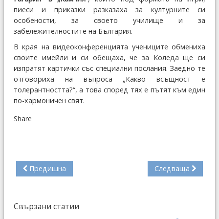
пиеси и приказки разказаха за културните си
особености, за своето училище и за
забележителностите на България.
В края на видеоконференцията учениците обмениха
своите имейли и си обещаха, че за Коледа ще си
изпратят картички със специални послания. Заедно те
отговориха на въпроса „Какво всъщност е
толерантността?“, а това според тях е пътят към един
по-хармоничен свят.
Share
Предишна
Следваща
Свързани статии