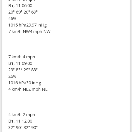
Вт, 11 06:00
20°
69°
20°
69°
46%
1015 hPa
29.97 inHg
7 km/h NW
4 mph NW
7 km/h
4 mph
Вт, 11 09:00
29°
83°
29°
83°
26%
1016 hPa
30 inHg
4 km/h NE
2 mph NE
4 km/h
2 mph
Вт, 11 12:00
32°
90°
32°
90°