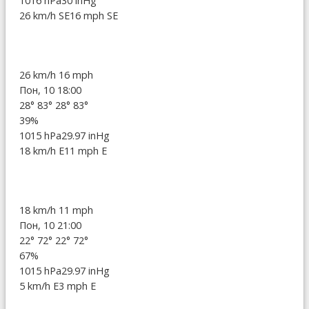
1016 hPa
30 inHg
26 km/h SE
16 mph SE
26 km/h
16 mph
Пон, 10 18:00
28°
83°
28°
83°
39%
1015 hPa
29.97 inHg
18 km/h E
11 mph E
18 km/h
11 mph
Пон, 10 21:00
22°
72°
22°
72°
67%
1015 hPa
29.97 inHg
5 km/h E
3 mph E