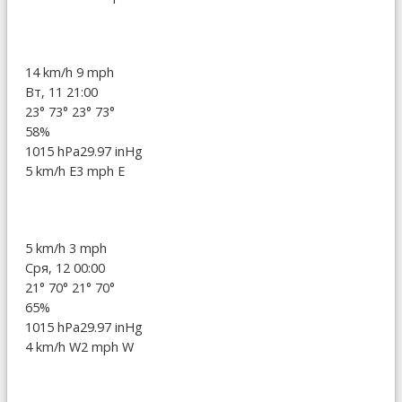
14 km/h
9 mph
Вт, 11 21:00
23°
73°
23°
73°
58%
1015 hPa
29.97 inHg
5 km/h E
3 mph E
5 km/h
3 mph
Сря, 12 00:00
21°
70°
21°
70°
65%
1015 hPa
29.97 inHg
4 km/h W
2 mph W