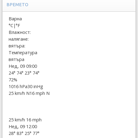
ВРЕМЕТО
Варна
°C
|
°F
Влажност:
налягане:
вятъра:
Температура
вятъра
Нед, 09 09:00
24°
74°
23°
74°
72%
1016 hPa
30 inHg
25 km/h N
16 mph N
25 km/h
16 mph
Нед, 09 12:00
28°
83°
25°
77°