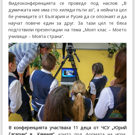
Видеоконференцията се проведе под наслов „В
думичката ние има сто хиляди пъти аз“, а нейната цел
бе учениците от България и Русия да се опознаят и да
научат повече един за друг. За тази цел те бяха
подготвили презентации на тема „Моят клас – Моето
училище – Моята страна“.
В конференцията участваха 11 деца от ЧСУ „Юрий
Гагарин“ в „Камчия“
, които под формата на игри,