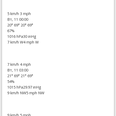
5 km/h
3 mph
Вт, 11 00:00
20°
69°
20°
69°
67%
1016 hPa
30 inHg
7 km/h W
4 mph W
7 km/h
4 mph
Вт, 11 03:00
21°
69°
21°
69°
54%
1015 hPa
29.97 inHg
9 km/h NW
5 mph NW
9 km/h
5 mph