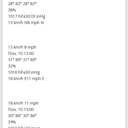
28°
83°
28°
83°
38%
1017 hPa
30.03 inHg
13 km/h N
8 mph N
13 km/h
8 mph
Пон, 10 12:00
31°
89°
31°
89°
32%
1016 hPa
30 inHg
18 km/h E
11 mph E
18 km/h
11 mph
Пон, 10 15:00
30°
86°
30°
86°
39%