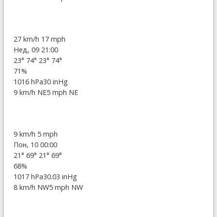
27 km/h
17 mph
Нед, 09 21:00
23°
74°
23°
74°
71%
1016 hPa
30 inHg
9 km/h NE
5 mph NE
9 km/h
5 mph
Пон, 10 00:00
21°
69°
21°
69°
68%
1017 hPa
30.03 inHg
8 km/h NW
5 mph NW