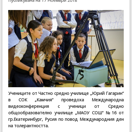
Публикувана на 17 Ноември 2018
Учениците от Частно средно училище „Юрий Гагарин“
в СОК „Камчия“ проведоха Международна
видеоконференция с ученици от Средно
общообразователно училище „МАОУ СОШ“ №16 от
гр.Екатеринбург, Русия по повод Международния ден
на толерантността.