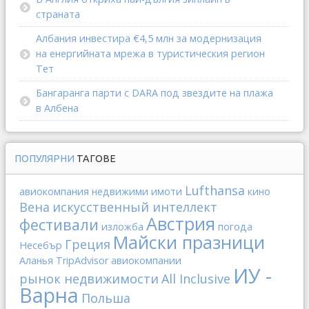
страната
Албания инвестира €4,5 млн за модернизация
на енергийната мрежа в туристическия регион
Тет
Бангаранга парти с DARA под звездите на плажа
в Албена
ПОПУЛЯРНИ
ТАГОВЕ
Lufthansa
авиокомпания
недвижими имоти
кино
Вена
искусственный интеллект
Австрия
фестивали
изложба
погода
Майски празници
Греция
Несебър
Аланья
TripAdvisor
авиокомпании
ИУ -
рынок недвижимости
All Inclusive
Варна
Польша