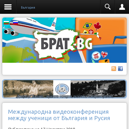
България
Международна видеоконференция
между ученици от България и Русия