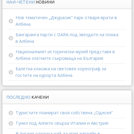
НАЙ-ЧЕТЕНИ
НОВИНИ
Нов тематичен „Джурасик“ парк отваря врати в
Албена
Бангаранга парти с DARA под звездите на плажа
в Албена
Националният исторически музей представя в
Албена златните съкровища на България
Балетна класика на световен хореограф за
гостите на курорта Албена
ПОСЛЕДНО
КАЧЕНИ
Туристите планират своя собствена „Одисея“
Тунел под Алпите свърза Италия и Австрия
В Англия откриха най-дългия зиплайн в