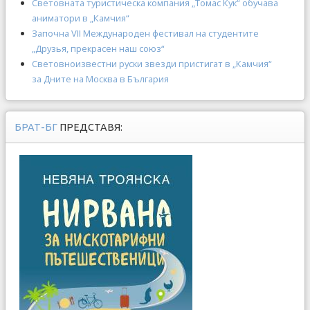
Световната туристическа компания „Томас Кук“ обучава
аниматори в „Камчия“
Започна VІІ Международен фестивал на студентите
„Друзья, прекрасен наш союз“
Световноизвестни руски звезди пристигат в „Камчия“
за Дните на Москва в България
БРАТ-БГ
ПРЕДСТАВЯ: