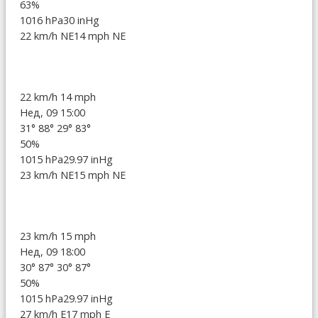
63%
1016 hPa
30 inHg
22 km/h NE
14 mph NE
22 km/h
14 mph
Нед, 09 15:00
31°
88°
29°
83°
50%
1015 hPa
29.97 inHg
23 km/h NE
15 mph NE
23 km/h
15 mph
Нед, 09 18:00
30°
87°
30°
87°
50%
1015 hPa
29.97 inHg
27 km/h E
17 mph E