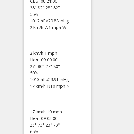
Съб, 08 21:00
28°
82°
28°
82°
55%
1012 hPa
29.88 inHg
2 km/h W
1 mph W
2 km/h
1 mph
Нед, 09 00:00
27°
80°
27°
80°
50%
1013 hPa
29.91 inHg
17 km/h N
10 mph N
17 km/h
10 mph
Нед, 09 03:00
23°
73°
23°
73°
65%