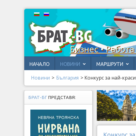
Бизнес • Работа
НАЧАЛО
НОВИНИ
МАРШРУТИ
Новини
>
България
>
Конкурс за най-крас
БРАТ-БГ
ПРЕДСТАВЯ:
Конкурс за