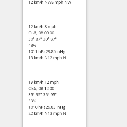
12 km/h NW
8 mph NW
12 km/h
8 mph
Съб, 08 09:00
30°
87°
30°
87°
48%
1011 hPa
29.85 inHg
19 km/h N
12 mph N
19 km/h
12 mph
Съб, 08 12:00
35°
95°
35°
95°
33%
1010 hPa
29.83 inHg
22 km/h N
13 mph N