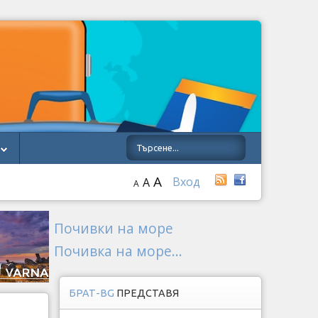
A
Вход
A
A
Почивки на море
Почивка на море...
БРАТ-BG
ПРЕДСТАВЯ