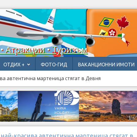
 • Атракции • Туризъм
ОТДИХ +
ФОТО-ГИД
ВАКАНЦИОННИ ИМОТИ
ива автентична мартеница стягат в Девня
 най-красива автентична мартеница стягат в