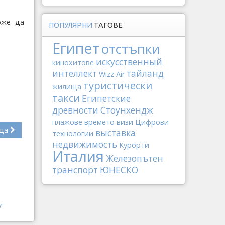
оже да
ПОПУЛЯРНИ
ТАГОВЕ
Египет
отстъпки
искусственный
кинохитове
интеллект
тайланд
Wizz Air
туристически
жилища
такси
Египетские
древности
Стоунхендж
плажове
времето
визи
Цифрови
ща
выставка
технологии
недвижимость
Курорти
Италия
Железопътен
транспорт
ЮНЕСКО
р”