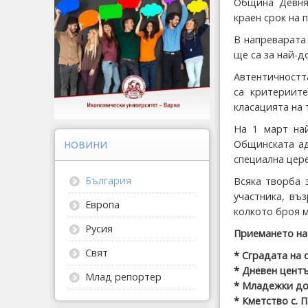
Община Девня 
краен срок на
В напреварата
ще са за най-д
Автентичностт
са критериит
класацията на 
На 1 март на
Общинската ад
НОВИНИ
специална цер
България
Всяка творба 
участника, въ
Европа
колкото броя 
Русия
Приемането на 
Свят
* Сградата на
* Дневен центъ
Млад репортер
* Младежки до
* Кметство с. 