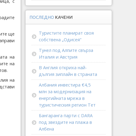
ица, с
градите
ПОСЛЕДНО
КАЧЕНИ
Туристите планират своя
ците ще
собствена „Одисея“
аправи
Тунел под Алпите свърза
Италия и Австрия
ата на
ите на
В Англия откриха най-
тов.
дългия зиплайн в страната
лия на
Албания инвестира €4,5
едстави
млн за модернизация на
енергийната мрежа в
туристическия регион Тет
Бангаранга парти с DARA
под звездите на плажа в
Албена