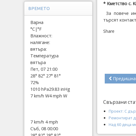
* Кметство с. 
ВРЕМЕТО
За повече ин
търсят контакт
Варна
°C
|
°F
Share
Влажност:
налягане:
вятъра:
Температура
вятъра
Пет, 07 21:00
28°
82°
27°
81°
Предишна
72%
1010 hPa
29.83 inHg
7 km/h W
4 mph W
Свързани ста
Проект: С дъ
Ремонтират д
7 km/h
4 mph
Над 60 деца м
Съб, 08 00:00
28°
82°
28°
82°