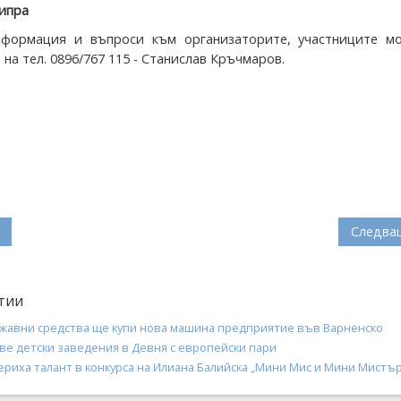
Кипра
формация и въпроси към организаторите, участниците м
 на тел. 0896/767 115 - Станислав Кръчмаров.
Следва
тии
ржавни средства ще купи нова машина предприятие във Варненско
ве детски заведения в Девня с европейски пари
ериха талант в конкурса на Илиана Балийска „Мини Мис и Мини Мистъ