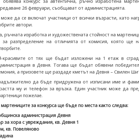
обявява конкурс за автентична, ръчно изработена мартен
 предаване 26 февруари, съобщават от администрацията.
 може да се включат участници от всички възрасти, като на
обрите автори.
а, ръчната изработка и художествената стойност на мартени
е за разпределение на отличията от комисия, която ще н
творбите.
й-красивите от тях ще бъдат изложени на 1 етаж в сград
министрация в Девня. Тогава ще бъдат обявени победител
емония, а призовете ще раздаде кметът на Девня – Свилен Ши
задължително да бъде придружена от изписани име и фами
зрастта му и телефон за връзка. Един участник може да пр
мартеници пожелае.
мартениците за конкурса ще бъде по места както следва:
 общинска администрация Девня
р за хора с увреждания, кв. Девня 1
м, кв. Повеляново
Падина