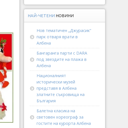
НАЙ-ЧЕТЕНИ
НОВИНИ
Нов тематичен „Джурасик“
парк отваря врати в
Албена
Бангаранга парти с DARA
под звездите на плажа в
Албена
Националният
исторически музей
представя в Албена
златните съкровища на
България
Балетна класика на
световен хореограф за
гостите на курорта Албена