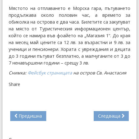
Мястото на отплаването е Морска гара, пътуването
продължава около половин час, а времето за
обиколка на острова е два часа. Билетите са закупуват
на място от Туристическия информационен център,
който се намира във фоайето на „Магазия 1“. До края
на месец май цените са 12 лв. за възрастни и 9 лв. за
ученици и пенсионери. Хората с увреждания и децата
до 3 години пътуват безплатно, а малчуганите от 3 до
7 ненавършени години – срещу 3 лв.
Снимка:
Фейсбук страницата
на остров Св. Анастасия
Share
Предишна
Следваща