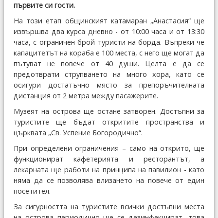
първите си гости.
На този етап общинският катамаран „Анастасия“ ще
извършва два курса дневно - от 10:00 часа и от 13:30
часа, с ограничен брой туристи на борда. Въпреки че
капацитетът на кораба е 100 места, с него ще могат да
пътуват не повече от 40 души. Целта е да се
предотврати струпването на много хора, като се
осигури достатъчно място за препоръчителната
дистанция от 2 метра между пасажерите.
Музеят на острова ще остане затворен. Достъпни за
туристите ще бъдат откритите пространства и
църквата „Св. Успение Богородично“.
При определени ограничения – само на открито, ще
функционират кафетерията и ресторантът, а
лекарната ще работи на принципа на павилион - като
няма да се позволява влизането на повече от един
посетител.
За сигурността на туристите всички достъпни места
на острова периодично ще се дезинфекцират, това