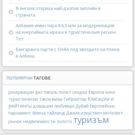
В Англия откриха най-дългия зиплайн в
страната
Албания инвестира €4,5 млн за модернизация
на енергийната мрежа в туристическия регион
Тет
Бангаранга парти с DARA под звездите на плажа
в Албена
ПОПУЛЯРНИ
ТАГОВЕ
Европа
резервации
фестиваль
полет
скидки
кино
туристически такси
Гибралтар
Класации и
визы
рейтингы
Дубай
домашни любимци
Европейски
Виена
тайланд
Дания
изкуствен интелект
парламент
туризъм
рынок недвижимости
золото