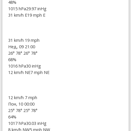
48%
1015 hPa
29.97 inHg
31 km/h E
19 mph E
31 km/h
19 mph
Нед, 09 21:00
26°
78°
26°
78°
68%
1016 hPa
30 inHg
12 km/h NE
7 mph NE
12 km/h
7 mph
Пон, 10 00:00
25°
78°
25°
78°
64%
1017 hPa
30.03 inHg
8 km/h NW
5 mph NW