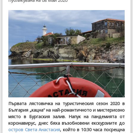
Публикувана на 08 Май 2020
Първата лястовичка на туристическия сезон 2020 в
България „кацна“ на най-романтичното и мистериозно
място в Бургаския залив. Напук на пандемията от
коронавирус, днес бяха възобновени екскурзиите до
остров Света Анастасия
, който в 10:30 часа посрещна