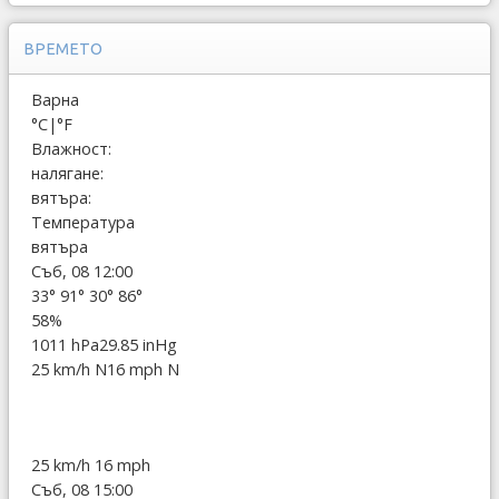
ВРЕМЕТО
Варна
°C
|
°F
Влажност:
налягане:
вятъра:
Температура
вятъра
Съб, 08 12:00
33°
91°
30°
86°
58%
1011 hPa
29.85 inHg
25 km/h N
16 mph N
25 km/h
16 mph
Съб, 08 15:00