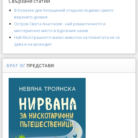
Свързани статии
В Колизее для посещений открыли лоджию самого
верхнего уровня
Остров Света Анастасия - най-романтичното и
мистериозно място в Бургаския залив
Най-безстрашното малко животно на планетата не се
дава и на крокодил
БРАТ-БГ
ПРЕДСТАВЯ: