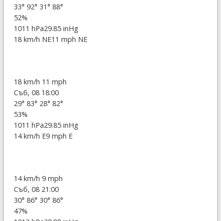
33°
92°
31°
88°
52%
1011 hPa
29.85 inHg
18 km/h NE
11 mph NE
18 km/h
11 mph
Съб, 08 18:00
29°
83°
28°
82°
53%
1011 hPa
29.85 inHg
14 km/h E
9 mph E
14 km/h
9 mph
Съб, 08 21:00
30°
86°
30°
86°
47%