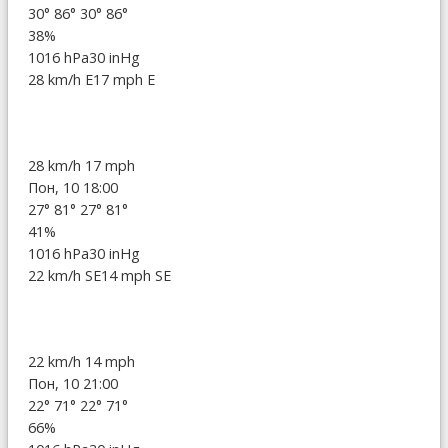
30°
86°
30°
86°
38%
1016 hPa
30 inHg
28 km/h E
17 mph E
28 km/h
17 mph
Пон, 10 18:00
27°
81°
27°
81°
41%
1016 hPa
30 inHg
22 km/h SE
14 mph SE
22 km/h
14 mph
Пон, 10 21:00
22°
71°
22°
71°
66%