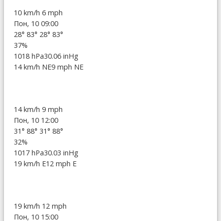
10 km/h
6 mph
Пон, 10 09:00
28°
83°
28°
83°
37%
1018 hPa
30.06 inHg
14 km/h NE
9 mph NE
14 km/h
9 mph
Пон, 10 12:00
31°
88°
31°
88°
32%
1017 hPa
30.03 inHg
19 km/h E
12 mph E
19 km/h
12 mph
Пон, 10 15:00