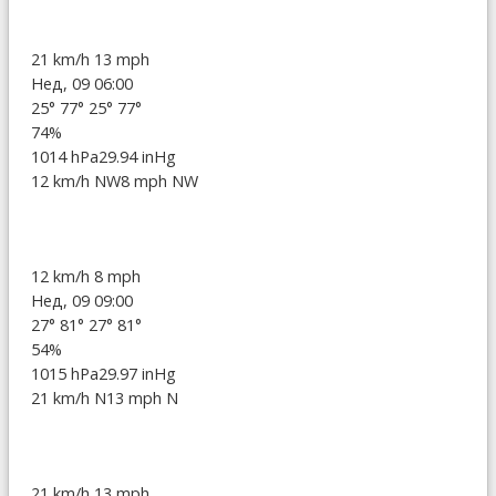
21 km/h
13 mph
Нед, 09 06:00
25°
77°
25°
77°
74%
1014 hPa
29.94 inHg
12 km/h NW
8 mph NW
12 km/h
8 mph
Нед, 09 09:00
27°
81°
27°
81°
54%
1015 hPa
29.97 inHg
21 km/h N
13 mph N
21 km/h
13 mph