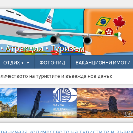
 • Атракции • Туризъм
ОТДИХ +
ФОТО-ГИД
ВАКАНЦИОННИ ИМОТИ
личеството на туристите и въвежда нов данък
граничава количеството на туристите и въве