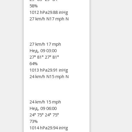
58%
1012 hPa
29.88 inHg
27 km/h N
17 mph N
27 km/h
17 mph
Нед, 09 03:00
27°
81°
27°
81°
64%
1013 hPa
29.91 inHg
24 km/h N
15 mph N
24 km/h
15 mph
Нед, 09 06:00
24°
75°
24°
75°
73%
1014 hPa
29.94 inHg