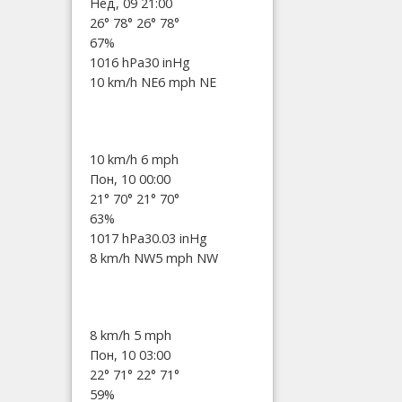
Нед, 09 21:00
26°
78°
26°
78°
67%
1016 hPa
30 inHg
10 km/h NE
6 mph NE
10 km/h
6 mph
Пон, 10 00:00
21°
70°
21°
70°
63%
1017 hPa
30.03 inHg
8 km/h NW
5 mph NW
8 km/h
5 mph
Пон, 10 03:00
22°
71°
22°
71°
59%