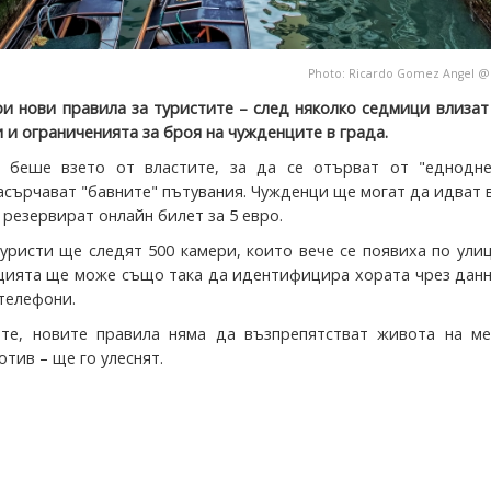
Photo:
Ricardo Gomez Angel
и нови правила за туристите – след няколко седмици влизат
 и ограниченията за броя на чужденците в града.
 беше взето от властите, за да се отърват от "еднодне
асърчават "бавните" пътувания. Чужденци ще могат да идват 
 резервират онлайн билет за 5 евро.
туристи ще следят 500 камери, които вече се появиха по ули
цията ще може също така да идентифицира хората чрез данн
телефони.
те, новите правила няма да възпрепятстват живота на ме
отив – ще го улеснят.