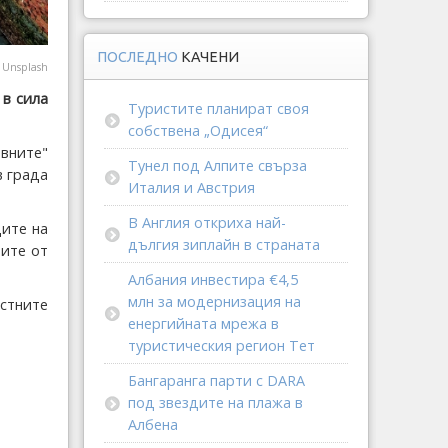
ПОСЛЕДНО
КАЧЕНИ
@
Unsplash
 в сила
Туристите планират своя
собствена „Одисея“
вните"
Тунел под Алпите свърза
в града
Италия и Австрия
В Англия откриха най-
ците на
дългия зиплайн в страната
ите от
Албания инвестира €4,5
млн за модернизация на
стните
енергийната мрежа в
туристическия регион Тет
Бангаранга парти с DARA
под звездите на плажа в
Албена