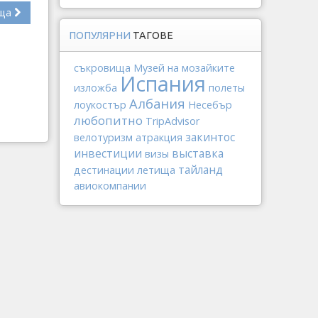
ща
ПОПУЛЯРНИ
ТАГОВЕ
съкровища
Музей на мозайките
Испания
изложба
полеты
Албания
лоукостър
Несебър
любопитно
TripAdvisor
закинтос
велотуризм
атракция
инвестиции
выставка
визы
тайланд
дестинации
летища
авиокомпании