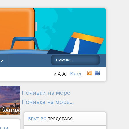
A
Вход
A
A
Почивки на море
Почивка на море...
БРАТ-BG
ПРЕДСТАВЯ
жда