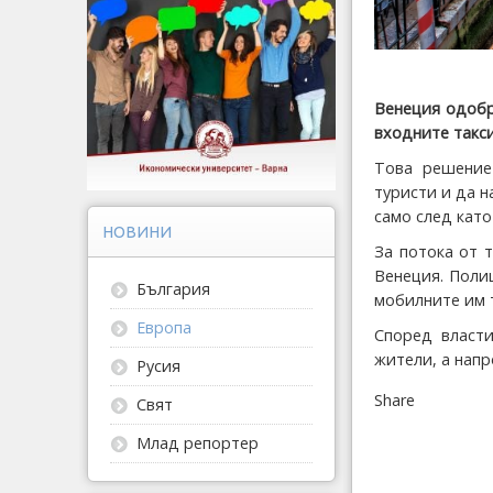
Венеция одобр
входните такси
Това решение
туристи и да н
само след като
НОВИНИ
За потока от 
Венеция. Поли
България
мобилните им 
Европа
Според власти
жители, а напр
Русия
Share
Свят
Млад репортер