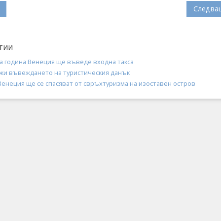
Следва
тии
а година Венеция ще въведе входна такса
жи въвеждането на туристическия данък
Венеция ще се спасяват от свръхтуризма на изоставен остров