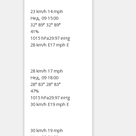
23 km/h
14 mph
Нед, 09 15:00
32°
89°
32°
89°
41%
1015 hPa
29.97 inHg
28 km/h E
17 mph E
28 km/h
17 mph
Нед, 09 18:00
28°
83°
28°
83°
47%
1015 hPa
29.97 inHg
30 km/h E
19 mph E
30 km/h
19 mph