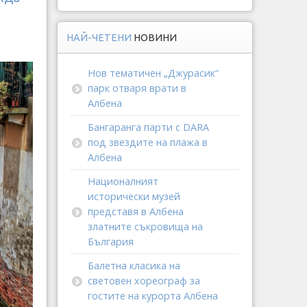
НАЙ-ЧЕТЕНИ
НОВИНИ
Нов тематичен „Джурасик“
парк отваря врати в
Албена
Бангаранга парти с DARA
под звездите на плажа в
Албена
Националният
исторически музей
представя в Албена
златните съкровища на
България
Балетна класика на
световен хореограф за
гостите на курорта Албена