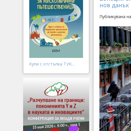
нов данък
Публикувана на
Купи с отстъпка ТУК...