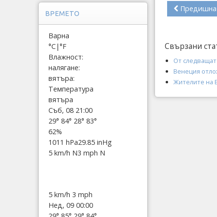
Предишна
ВРЕМЕТО
Варна
Свързани ста
°C
|
°F
Влажност:
От следващат
налягане:
Венеция отло
вятъра:
Жителите на 
Температура
вятъра
Съб, 08 21:00
29°
84°
28°
83°
62%
1011 hPa
29.85 inHg
5 km/h N
3 mph N
5 km/h
3 mph
Нед, 09 00:00
29°
85°
29°
84°