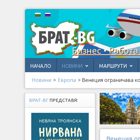
Бизнес • Работа
НАЧАЛО
НОВИНИ
МАРШРУТИ
Новини
>
Европа
>
Венеция ограничава ко
БРАТ-БГ
ПРЕДСТАВЯ:
Венеция о