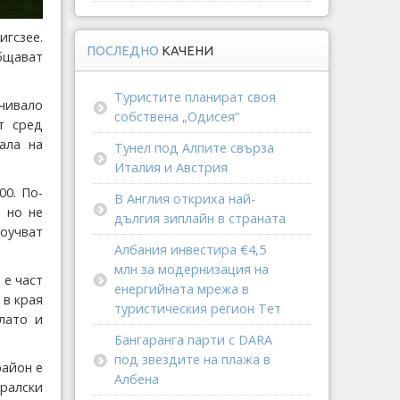
игсзее.
ПОСЛЕДНО
КАЧЕНИ
бщават
Туристите планират своя
чивало
собствена „Одисея“
т сред
ала на
Тунел под Алпите свърза
Италия и Австрия
00. По-
В Англия откриха най-
 но не
дългия зиплайн в страната
оучват
Албания инвестира €4,5
млн за модернизация на
 е част
енергийната мрежа в
 в края
туристическия регион Тет
лато и
Бангаранга парти с DARA
под звездите на плажа в
район е
Албена
ралски