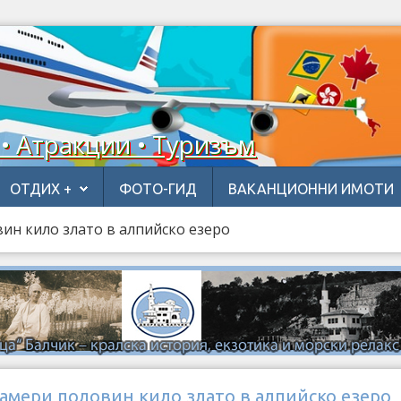
 • Атракции • Туризъм
ОТДИХ +
ФОТО-ГИД
ВАКАНЦИОННИ ИМОТИ
ин кило злато в алпийско езеро
амери половин кило злато в алпийско езеро