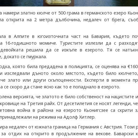
 намери златно кюлче от 500 грама в германското езеро Кьон
ла открита на 2 метра дълбочина, недалеч от брега, съо
ала в Алпите в югоизточната част на Бавария, където по
на 16-годишното момиче. Туристите излезли да с разходя
 девойката решила да се изкъпе в езерото. Тя се натъкн
, докато се гмуркала.
одка, която била предадена в полицията, се оценява на €160
и изследвали дъното около мястото, където било кюлчето,
че злато или други скъпоценности. Експерти в момента пр
а се скоро да стане ясно как то е попаднало в езерото.
рлена версията, че златото е било собственост на нацистите и
кровище на Третия райх. От десетилетия се носят легенди, че
етовна война в района на езерото Кьонигсзее са скрити з
 принадлежали на режима на Адолф Хитлер.
ира недалеч от южната граница на Германия с Австрия. Този 
 за отдих на открито в продължение на векове. Баварски к