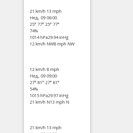
21 km/h
13 mph
Нед, 09 06:00
25°
77°
25°
77°
74%
1014 hPa
29.94 inHg
12 km/h NW
8 mph NW
12 km/h
8 mph
Нед, 09 09:00
27°
81°
27°
81°
54%
1015 hPa
29.97 inHg
21 km/h N
13 mph N
21 km/h
13 mph