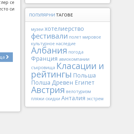
тлер се
есто си
ПОПУЛЯРНИ
ТАГОВЕ
хотелиерство
музеи
фестивали
полет
мировое
культурное наследие
Албания
погода
ща
Франция
авиокомпании
Класации и
съкровища
рейтингы
Польша
Полша
Древен Египет
Австрия
велотуризм
Анталия
пляжи
скидки
экстрем