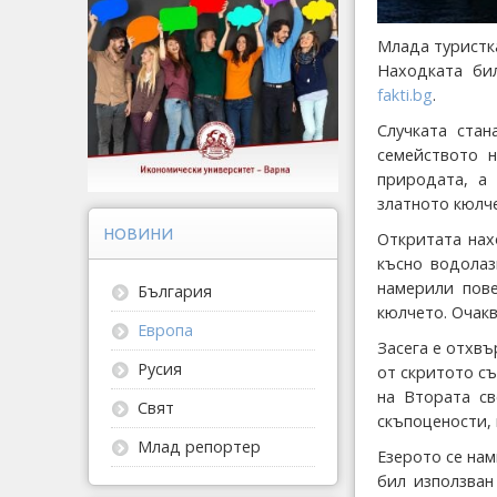
Млада туристка
Находката би
fakti.bg
.
Случката стан
семейството 
природата, а
златното кюлче
НОВИНИ
Откритата нах
късно водолаз
намерили пове
България
кюлчето. Очакв
Европа
Засега е отхвъ
Русия
от скритото съ
на Втората св
Свят
скъпоцености,
Млад репортер
Езерото се нам
бил използван