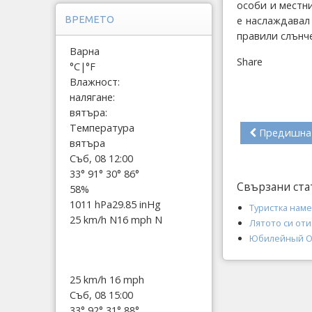
особи и местни
е наслаждавал 
ВРЕМЕТО
правили слънче
Варна
Share
°C
|
°F
Влажност:
налягане:
вятъра:
Температура
Предишна
вятъра
Съб, 08 12:00
33°
91°
30°
86°
Свързани ста
58%
1011 hPa
29.85 inHg
Туристка наме
25 km/h N
16 mph N
Лятото си оти
Юбилейный Ок
25 km/h
16 mph
Съб, 08 15:00
33°
92°
31°
88°