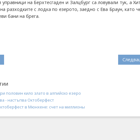
 управници на Берхтесгаден и Залцбург са ловували тук, а Хи
на разходките с лодка по езерото, заедно с Ева Браун, като ч
ви бани на брега.
Следва
тии
ри половин кило злато в алпийско езеро
ва - настъпва Октоберфест
тоберфест в Мюнхене: счет на миллионы