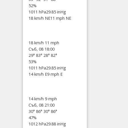
52%
1011 hPa
29.85 inHg
18 km/h NE
11 mph NE
18 km/h
11 mph
Съб, 08 18:00
29°
83°
28°
82°
53%
1011 hPa
29.85 inHg
14 km/h E
9 mph E
14 km/h
9 mph
Съб, 08 21:00
30°
86°
30°
86°
47%
1012 hPa
29.88 inHg