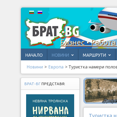
Бизнес • Работа
НАЧАЛО
НОВИНИ
МАРШРУТИ
Новини
>
Европа
>
Туристка намери полов
БРАТ-БГ
ПРЕДСТАВЯ:
Туристка н