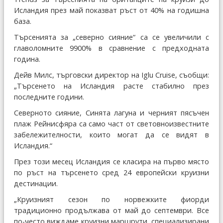
Исландия през май показват ръст от 40% на годишна
база.
Търсенията за „северно сияние“ са се увеличили с
главоломните 9900% в сравнение с предходната
година.
Дейв Милс, търговски директор на Iglu Cruise, съобщи:
„Търсенето на Исландия расте стабилно през
последните години.
Северното сияние, Синята лагуна и черният пясъчен
плаж Рейнисфяра са само част от световноизвестните
забележителности, които могат да се видят в
Исландия.“
През този месец Исландия се класира на първо място
по ръст на търсенето сред 24 европейски круизни
дестинации.
„Круизният сезон по норвежките фиорди
традиционно продължава от май до септември. Все
по-често виждаме круизни маршрути, специализирани