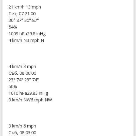
21 km/h
13 mph
Пет, 07 21:00
30°
87°
30°
87°
54%
1009 hPa
29.8 inHg
4 km/h N
3 mph N
4 km/h
3 mph
Съб, 08 00:00
23°
74°
23°
74°
50%
1010 hPa
29.83 inHg
9 km/h NW
6 mph NW
9 km/h
6 mph
Съб, 08 03:00