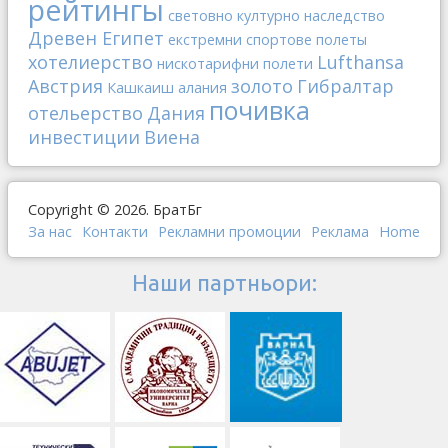
рейтингы
световно културно наследство
Древен Египет
екстремни спортове
полеты
хотелиерство
Lufthansa
нискотарифни полети
Австрия
золото
Гибралтар
Кашкаиш
алания
почивка
отельерство
Дания
инвестиции
Виена
Copyright © 2026. БратБг
За нас
Контакти
Рекламни промоции
Реклама
Home
Наши партньори: