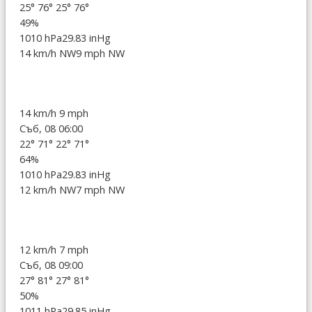
25°
76°
25°
76°
49%
1010 hPa
29.83 inHg
14 km/h NW
9 mph NW
14 km/h
9 mph
Съб, 08 06:00
22°
71°
22°
71°
64%
1010 hPa
29.83 inHg
12 km/h NW
7 mph NW
12 km/h
7 mph
Съб, 08 09:00
27°
81°
27°
81°
50%
1011 hPa
29.85 inHg