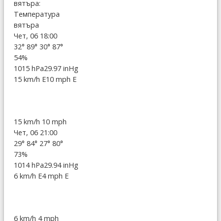
вятъра:
Температура
вятъра
Чет, 06 18:00
32°
89°
30°
87°
54%
1015 hPa
29.97 inHg
15 km/h E
10 mph E
15 km/h
10 mph
Чет, 06 21:00
29°
84°
27°
80°
73%
1014 hPa
29.94 inHg
6 km/h E
4 mph E
6 km/h
4 mph