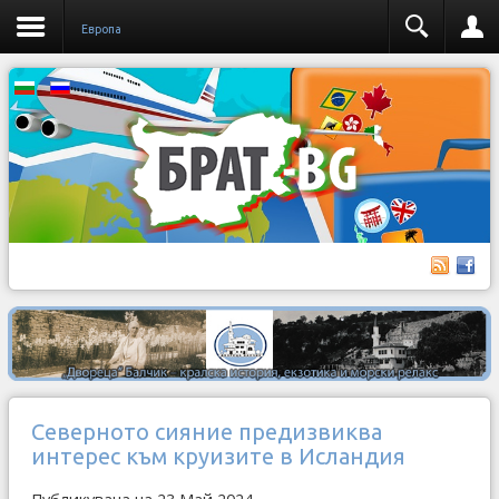
Европа
Северното сияние предизвиква
интерес към круизите в Исландия