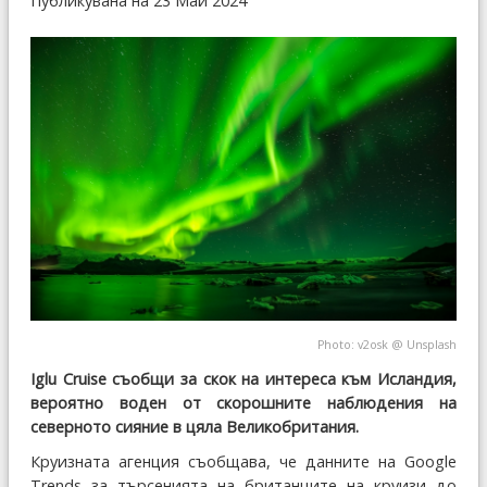
Публикувана на 23 Май 2024
Photo:
v2osk
@
Unsplash
Iglu Cruise съобщи за скок на интереса към Исландия,
вероятно воден от скорошните наблюдения на
северното сияние в цяла Великобритания.
Круизната агенция съобщава, че данните на Google
Trends за търсенията на британците на круизи до