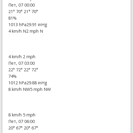
Пет, 07 00:00
21°
70°
21°
70°
81%
1013 hPa
29.91 inHg
4 km/h N
2 mph N
4 km/h
2 mph
Пет, 07 03:00
22°
72°
22°
72°
74%
1012 hPa
29.88 inHg
8 km/h NW
5 mph NW
8 km/h
5 mph
Пет, 07 06:00
20°
67°
20°
67°