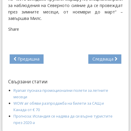
за наблюдения на Северното сияние да се провеждат
през зимните месеци, от ноември до март“ –
завършва Милс.
Share
Предишна
Следваща
Свързани статии
Ryanair пуснаха промоционални полети за летните
месеци
WOW air обяви разпродажба на билети за САЩ и
Канада от € 70
Прогноза: Исландия се надява да си върне туристите
през 2020-а