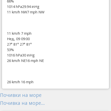
66%
1014 hPa
29.94 inHg
11 km/h NW
7 mph NW
11 km/h
7 mph
Нед, 09 09:00
27°
81°
27°
81°
53%
1016 hPa
30 inHg
26 km/h NE
16 mph NE
26 km/h
16 mph
Почивки на море
Почивка на море...