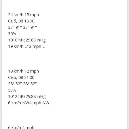
24 km/h
15 mph
Съб, 08 18:00
33°
91°
33°
91°
35%
1010 hPa
29.83 inHg
19 km/h E
12 mph E
19 km/h
12 mph
Съб, 08 21:00
28°
82°
28°
82°
53%
1012 hPa
29.88 inHg
6 km/h NW
4 mph NW
6 km/h
4 mph