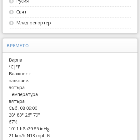
Русия
Свят
Млад репортер
ВРЕМЕТО
Варна
°C
|
°F
Влажност:
налягане:
вятъра:
Температура
вятъра
Съб, 08 09:00
28°
83°
26°
79°
67%
1011 hPa
29.85 inHg
21 km/h N
13 mph N