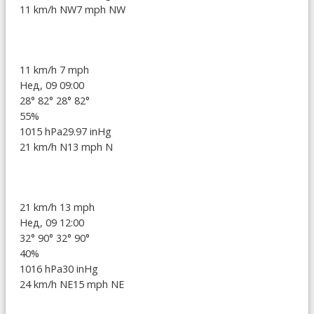
11 km/h NW
7 mph NW
11 km/h
7 mph
Нед, 09 09:00
28°
82°
28°
82°
55%
1015 hPa
29.97 inHg
21 km/h N
13 mph N
21 km/h
13 mph
Нед, 09 12:00
32°
90°
32°
90°
40%
1016 hPa
30 inHg
24 km/h NE
15 mph NE