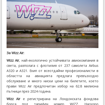
За Wizz Air:
Wizz Air
, най-екологично устойчивата авиокомпания в
света, разполага с флотилия от 237 самолета Airbus
A320 и A321. Eкип от всеотдайни професионалисти в
областта на авиацията предлага превъзходно
обслужване и много ниски цени на билетите, което
прави Wizz Air предпочитан избор на 62.8 милиона
пътници през 2024 година.
Wizz Air
е регистрирана на Лондонската фондова
борса под тарифен номер WIZZ. Наскоро