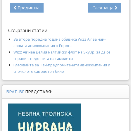
Предишна
Следваща
Свързани статии
За втора поредна година обявиха Wizz Air за най-
лошата авиокомпания в Европа
Wizz Air нае целия малтийски флот на SkyUp, за да се
справи с недостига на самолети
Гласувайте за Най-предпочитаната авиокомпания и
спечелете самолетен билет
БРАТ-БГ
ПРЕДСТАВЯ: