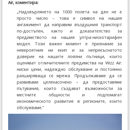
Air, коментира:
„Надхвърлянето на 1000 полета на ден не е
просто число – това е символ на нашия
ангажимент да направим въздушния транспорт
по-достъпен, както и доказателство за
предимството на нашия ултра-нискотарифен
модел. Този важен момент е признание за
невероятния ни екип и за непрекъснатото
доверие на нашите лоялни пътници, които
оценяват отличителните предимства на Wizz Air:
ниски цени, надеждно обслужване и постоянно
разширяваща се мрежа. Продължаваме да се
развиваме целенасочено – да предоставяме
пътувания, които създават възможности за
местните общности и подпомагат
икономическото развитие в регионите, които
обслужваме.“