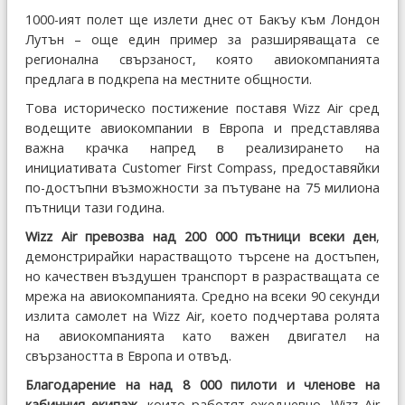
1000-ият полет ще излети днес от Бакъу към Лондон
Лутън – още един пример за разширяващата се
регионална свързаност, която авиокомпанията
предлага в подкрепа на местните общности.
Това историческо постижение поставя Wizz Air сред
водещите авиокомпании в Европа и представлява
важна крачка напред в реализирането на
инициативата Customer First Compass, предоставяйки
по-достъпни възможности за пътуване на 75 милиона
пътници тази година.
Wizz Air превозва над 200 000 пътници всеки ден
,
демонстрирайки нарастващото търсене на достъпен,
но качествен въздушен транспорт в разрастващата се
мрежа на авиокомпанията. Средно на всеки 90 секунди
излита самолет на Wizz Air, което подчертава ролята
на авиокомпанията като важен двигател на
свързаността в Европа и отвъд.
Благодарение на над 8 000 пилоти и членове на
кабинния екипаж
, които работят ежедневно, Wizz Air