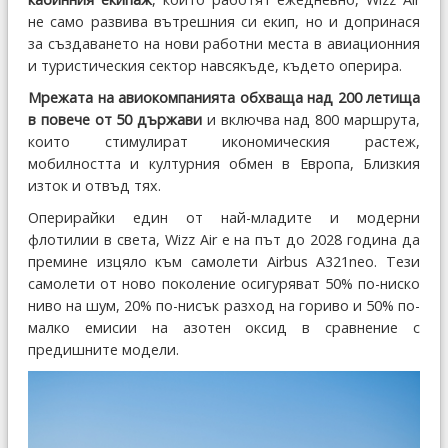
не само развива вътрешния си екип, но и допринася
за създаването на нови работни места в авиационния
и туристическия сектор навсякъде, където оперира.
Мрежата на авиокомпанията обхваща над 200 летища
в повече от 50 държави
и включва над 800 маршрута,
които стимулират икономическия растеж,
мобилността и културния обмен в Европа, Близкия
изток и отвъд тях.
Оперирайки един от най-младите и модерни
флотилии в света, Wizz Air е на път до 2028 година да
премине изцяло към самолети Airbus A321neo. Тези
самолети от ново поколение осигуряват 50% по-ниско
ниво на шум, 20% по-нисък разход на гориво и 50% по-
малко емисии на азотен оксид в сравнение с
предишните модели.