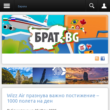
Европа
Wizz Air празнува важно постижение –
1000 полета на ден