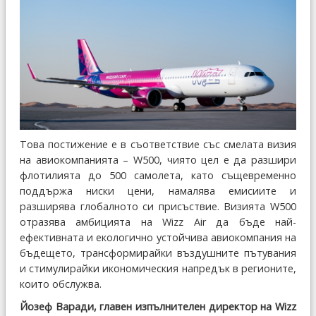
Това постижение е в съответствие със смелата визия
на авиокомпанията – W500, чиято цел е да разшири
флотилията до 500 самолета, като същевременно
поддържа ниски цени, намалява емисиите и
разширява глобалното си присъствие. Визията W500
отразява амбицията на Wizz Air да бъде най-
ефективната и екологично устойчива авиокомпания на
бъдещето, трансформирайки въздушните пътувания
и стимулирайки икономическия напредък в регионите,
които обслужва.
Йозеф Варади, главен изпълнителен директор на Wizz