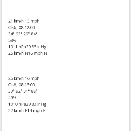
21 km/h
13 mph
Съб, 08 12:00
34°
93°
29°
84°
58%
1011 hPa
29.85 inHg
25 km/h N
16 mph N
25 km/h
16 mph
Съб, 08 15:00
33°
92°
31°
88°
45%
1010 hPa
29.83 inHg
22 km/h E
14 mph E