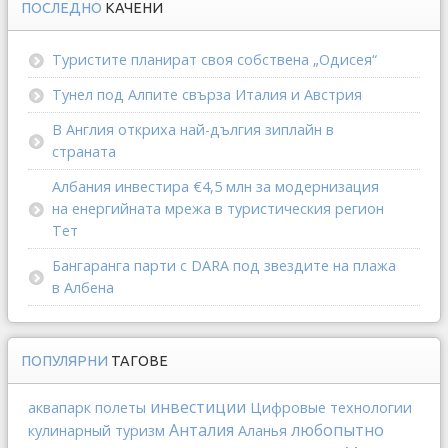
ПОСЛЕДНО
КАЧЕНИ
Туристите планират своя собствена „Одисея“
Тунел под Алпите свърза Италия и Австрия
В Англия откриха най-дългия зиплайн в
страната
Албания инвестира €4,5 млн за модернизация
на енергийната мрежа в туристическия регион
Тет
Бангаранга парти с DARA под звездите на плажа
в Албена
ПОПУЛЯРНИ
ТАГОВЕ
инвестиции
аквапарк
полеты
Цифровые технологии
Анталия
любопытно
кулинарный туризм
Аланья