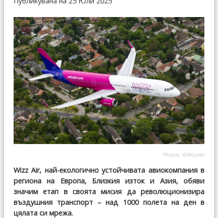
Публикувана на 25 Юли 2025
Photos: ©WizzAir
Wizz Air, най-екологично устойчивата авиокомпания в
региона на Европа, Близкия изток и Азия, обяви
значим етап в своята мисия да революционизира
въздушния транспорт – над 1000 полета на ден в
цялата си мрежа.