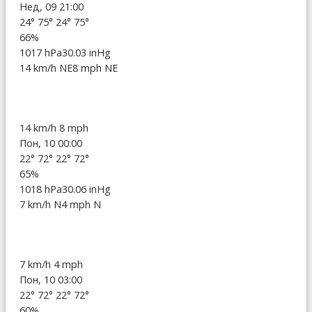
Нед, 09 21:00
24°
75°
24°
75°
66%
1017 hPa
30.03 inHg
14 km/h NE
8 mph NE
14 km/h
8 mph
Пон, 10 00:00
22°
72°
22°
72°
65%
1018 hPa
30.06 inHg
7 km/h N
4 mph N
7 km/h
4 mph
Пон, 10 03:00
22°
72°
22°
72°
60%