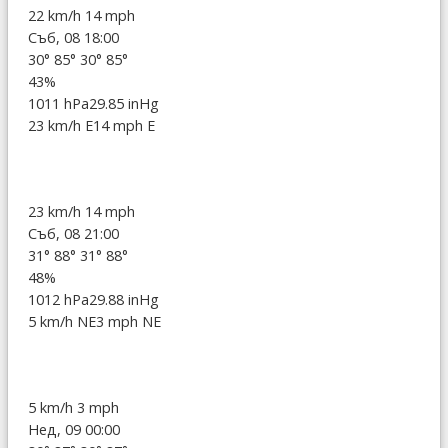
22 km/h
14 mph
Съб, 08 18:00
30°
85°
30°
85°
43%
1011 hPa
29.85 inHg
23 km/h E
14 mph E
23 km/h
14 mph
Съб, 08 21:00
31°
88°
31°
88°
48%
1012 hPa
29.88 inHg
5 km/h NE
3 mph NE
5 km/h
3 mph
Нед, 09 00:00