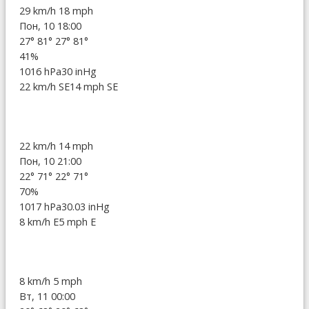
29 km/h
18 mph
Пон, 10 18:00
27°
81°
27°
81°
41%
1016 hPa
30 inHg
22 km/h SE
14 mph SE
22 km/h
14 mph
Пон, 10 21:00
22°
71°
22°
71°
70%
1017 hPa
30.03 inHg
8 km/h E
5 mph E
8 km/h
5 mph
Вт, 11 00:00