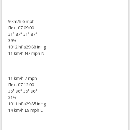
9 km/h
6 mph
Пет, 07 09:00
31°
87°
31°
87°
39%
1012 hPa
29.88 inHg
11 km/h N
7 mph N
11 km/h
7 mph
Пет, 07 12:00
35°
96°
35°
96°
31%
1011 hPa
29.85 inHg
14 km/h E
9 mph E