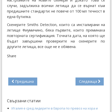
настройките на новите скенери и докато това се
случи, задължиха всички летища да се върнат към
предишните стандарти: не повече от 100 мл течност в
една бутилка.
Скенерите Smiths Detection, които са инсталирани на
летище Фиумичино, бяха първите, които преминаха
повторната сертификация. Точната дата, на която ще
бъдат завършени проверките на скенерите по
другите летища, все още не е обявена.
Share
Предишна
Следваща
Свързани статии
Италия е сред лидерите в Европа по превоз на хора и