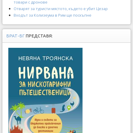
товари с дронове
Отварят за туристи мястото, където е убит Цезар
Входът за Колизеума в Рим ще поскъпне
БРАТ-БГ
ПРЕДСТАВЯ: