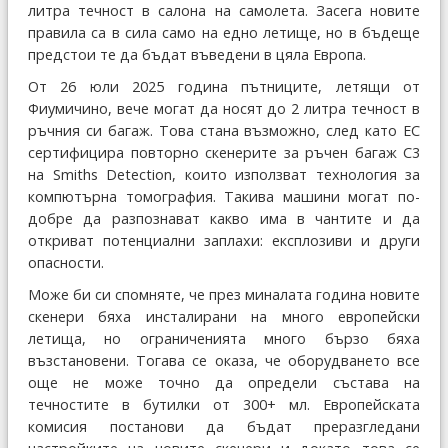
литра течност в салона на самолета. Засега новите
правила са в сила само на едно летище, но в бъдеще
предстои те да бъдат въведени в цяла Европа.
От 26 юли 2025 година пътниците, летящи от
Фиумичино, вече могат да носят до 2 литра течност в
ръчния си багаж. Това стана възможно, след като ЕС
сертифицира повторно скенерите за ръчен багаж C3
на Smiths Detection, които използват технология за
компютърна томография. Такива машини могат по-
добре да разпознават какво има в чантите и да
откриват потенциални заплахи: експлозиви и други
опасности.
Може би си спомняте, че през миналата година новите
скенери бяха инсталирани на много европейски
летища, но ограниченията много бързо бяха
възстановени. Тогава се оказа, че оборудването все
още не може точно да определи състава на
течностите в бутилки от 300+ мл. Европейската
комисия постанови да бъдат преразгледани