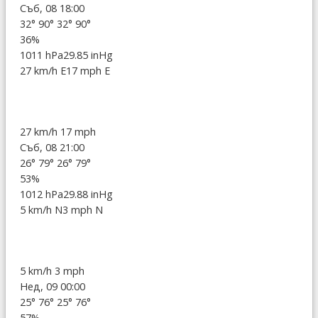
Съб, 08 18:00
32°
90°
32°
90°
36%
1011 hPa
29.85 inHg
27 km/h E
17 mph E
27 km/h
17 mph
Съб, 08 21:00
26°
79°
26°
79°
53%
1012 hPa
29.88 inHg
5 km/h N
3 mph N
5 km/h
3 mph
Нед, 09 00:00
25°
76°
25°
76°
57%