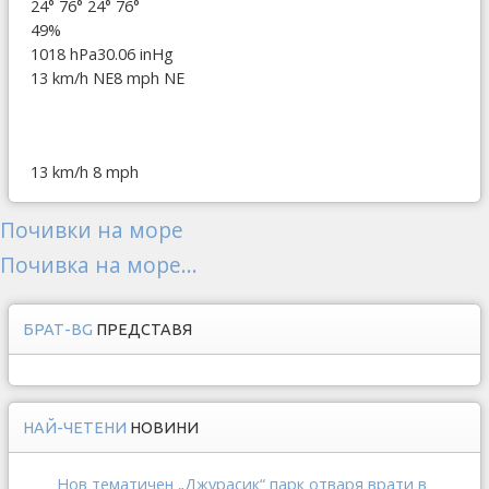
24°
76°
24°
76°
49%
1018 hPa
30.06 inHg
13 km/h NE
8 mph NE
13 km/h
8 mph
Почивки на море
Почивка на море...
БРАТ-BG
ПРЕДСТАВЯ
НАЙ-ЧЕТЕНИ
НОВИНИ
Нов тематичен „Джурасик“ парк отваря врати в