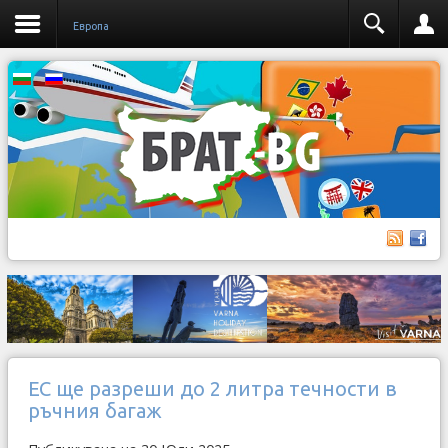
Европа
ЕС ще разреши до 2 литра течности в
ръчния багаж