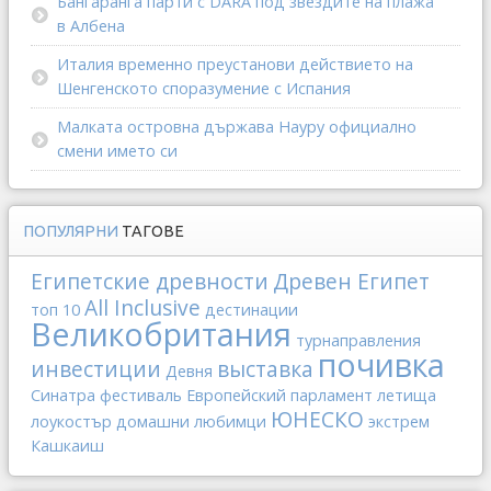
Бангаранга парти с DARA под звездите на плажа
в Албена
Италия временно преустанови действието на
Шенгенското споразумение с Испания
Малката островна държава Науру официално
смени името си
ПОПУЛЯРНИ
ТАГОВЕ
Египетские древности
Древен Египет
All Inclusive
топ 10
дестинации
Великобритания
турнаправления
почивка
инвестиции
выставка
Девня
Синатра
фестиваль
Европейский парламент
летища
ЮНЕСКО
лоукостър
домашни любимци
экстрем
Кашкаиш