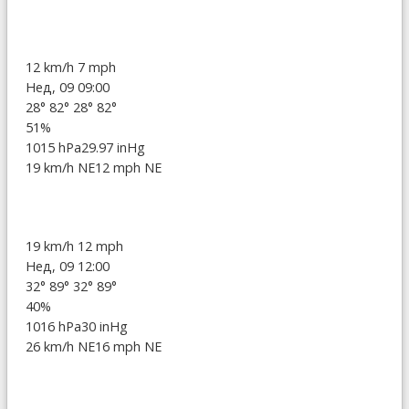
12 km/h
7 mph
Нед, 09 09:00
28°
82°
28°
82°
51%
1015 hPa
29.97 inHg
19 km/h NE
12 mph NE
19 km/h
12 mph
Нед, 09 12:00
32°
89°
32°
89°
40%
1016 hPa
30 inHg
26 km/h NE
16 mph NE