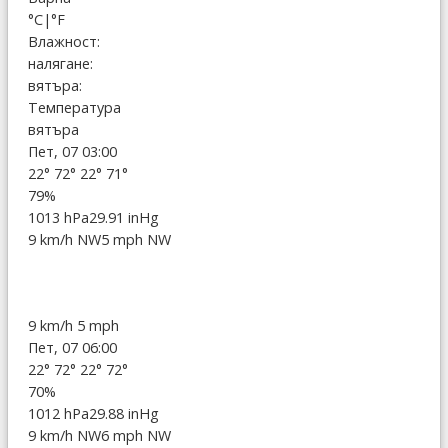
°C
|
°F
Влажност:
налягане:
вятъра:
Температура
вятъра
Пет, 07 03:00
22°
72°
22°
71°
79%
1013 hPa
29.91 inHg
9 km/h NW
5 mph NW
9 km/h
5 mph
Пет, 07 06:00
22°
72°
22°
72°
70%
1012 hPa
29.88 inHg
9 km/h NW
6 mph NW