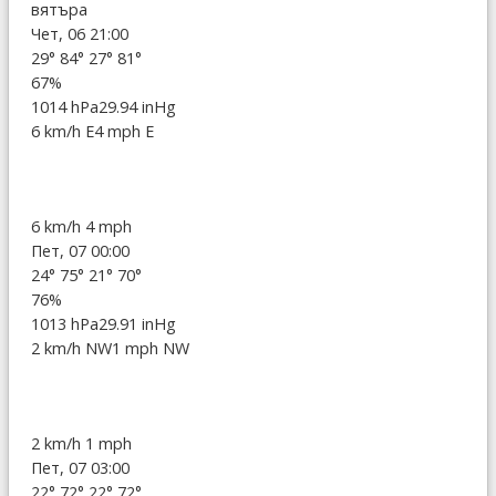
вятъра
Чет, 06 21:00
29°
84°
27°
81°
67%
1014 hPa
29.94 inHg
6 km/h E
4 mph E
6 km/h
4 mph
Пет, 07 00:00
24°
75°
21°
70°
76%
1013 hPa
29.91 inHg
2 km/h NW
1 mph NW
2 km/h
1 mph
Пет, 07 03:00
22°
72°
22°
72°