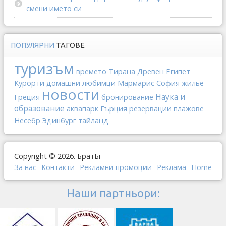
смени името си
ПОПУЛЯРНИ
ТАГОВЕ
туризъм
Тирана
Древен Египет
времето
Мармарис
Курорти
домашни любимци
София
жилье
новости
Наука и
Греция
бронирование
образование
Гърция
аквапарк
резервации
плажове
тайланд
Несебр
Эдинбург
Copyright © 2026. БратБг
За нас
Контакти
Рекламни промоции
Реклама
Home
Наши партньори: