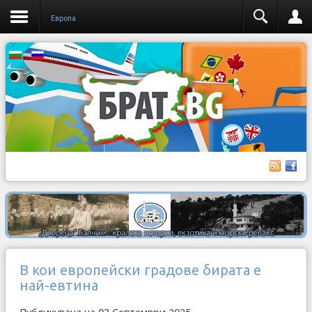
Европа
В кои европейски градове бирата е
най-евтина