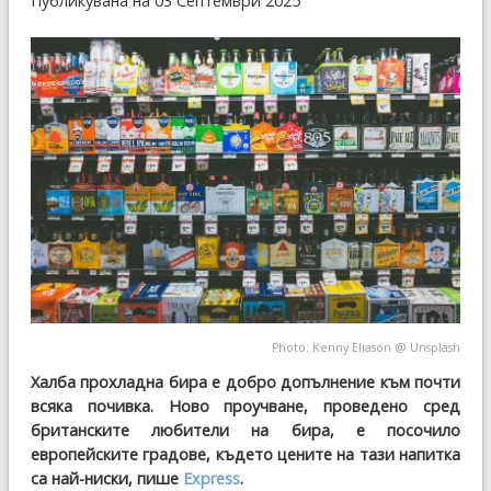
Публикувана на 03 Септември 2025
Photo:
Kenny Eliason
@
Unsplash
Халба прохладна бира е добро допълнение към почти
всяка почивка. Ново проучване, проведено сред
британските любители на бира, е посочило
европейските градове, където цените на тази напитка
са най-ниски, пише
Express
.