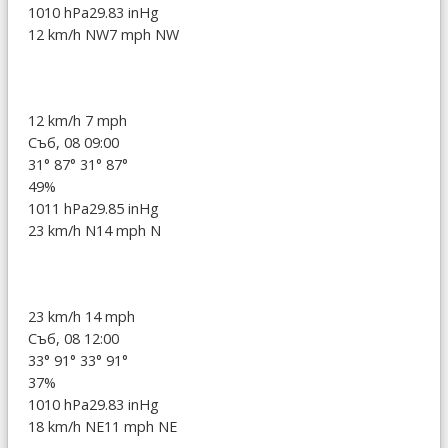
1010 hPa
29.83 inHg
12 km/h NW
7 mph NW
12 km/h
7 mph
Съб, 08 09:00
31°
87°
31°
87°
49%
1011 hPa
29.85 inHg
23 km/h N
14 mph N
23 km/h
14 mph
Съб, 08 12:00
33°
91°
33°
91°
37%
1010 hPa
29.83 inHg
18 km/h NE
11 mph NE