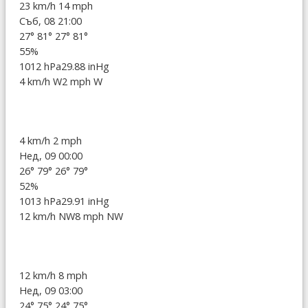
23 km/h
14 mph
Съб, 08 21:00
27°
81°
27°
81°
55%
1012 hPa
29.88 inHg
4 km/h W
2 mph W
4 km/h
2 mph
Нед, 09 00:00
26°
79°
26°
79°
52%
1013 hPa
29.91 inHg
12 km/h NW
8 mph NW
12 km/h
8 mph
Нед, 09 03:00
24°
75°
24°
75°