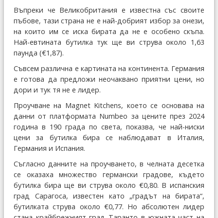
Въпреки че Великобритания е известна със своите
пъбове, тази страна не е най-добрият избор за онези,
на които им се иска бирата да не е особено скъпа.
Най-евтината бутилка тук ще ви струва около 1,63
паунда (€1,87).
Съвсем различна е картината на континента. Германия
е готова да предложи неочаквано приятни цени, но
дори и тук тя не е лидер.
Проучване на Magnet Kitchens, което се основава на
данни от платформата Numbeo за цените през 2024
година в 190 града по света, показва, че най-ниски
цени за бутилка бира се наблюдават в Италия,
Германия и Испания.
Съгласно данните на проучването, в челната десетка
се оказаха множество германски градове, където
бутилка бира ще ви струва около €0,80. В испанския
град Сарагоса, известен като „градът на бирата“,
бутилката струва около €0,77. Но абсолютен лидер
стана крайбрежният град Таранто в южната част на