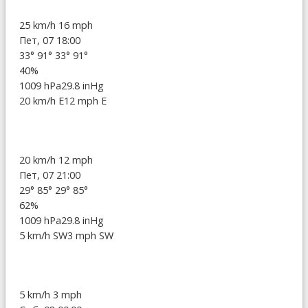
25 km/h
16 mph
Пет, 07 18:00
33°
91°
33°
91°
40%
1009 hPa
29.8 inHg
20 km/h E
12 mph E
20 km/h
12 mph
Пет, 07 21:00
29°
85°
29°
85°
62%
1009 hPa
29.8 inHg
5 km/h SW
3 mph SW
5 km/h
3 mph