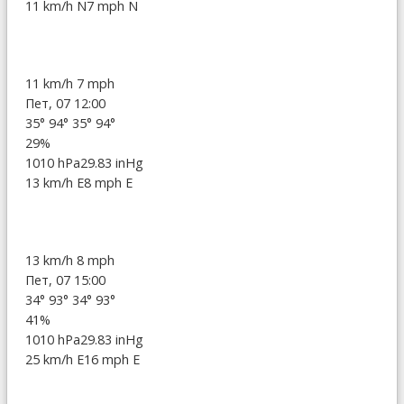
11 km/h N
7 mph N
11 km/h
7 mph
Пет, 07 12:00
35°
94°
35°
94°
29%
1010 hPa
29.83 inHg
13 km/h E
8 mph E
13 km/h
8 mph
Пет, 07 15:00
34°
93°
34°
93°
41%
1010 hPa
29.83 inHg
25 km/h E
16 mph E