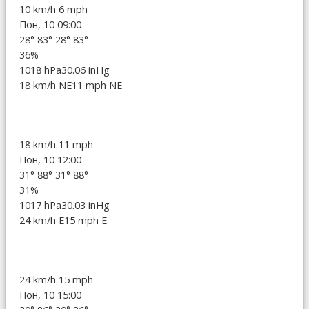
10 km/h
6 mph
Пон, 10 09:00
28°
83°
28°
83°
36%
1018 hPa
30.06 inHg
18 km/h NE
11 mph NE
18 km/h
11 mph
Пон, 10 12:00
31°
88°
31°
88°
31%
1017 hPa
30.03 inHg
24 km/h E
15 mph E
24 km/h
15 mph
Пон, 10 15:00