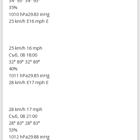
34°
93°
34°
93°
35%
1010 hPa
29.83 inHg
25 km/h E
16 mph E
25 km/h
16 mph
Съб, 08 18:00
32°
89°
32°
89°
40%
1011 hPa
29.85 inHg
28 km/h E
17 mph E
28 km/h
17 mph
Съб, 08 21:00
28°
83°
28°
83°
53%
1012 hPa
29.88 inHg