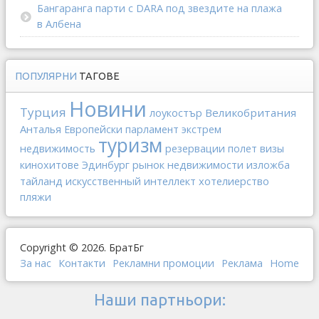
Бангаранга парти с DARA под звездите на плажа
в Албена
ПОПУЛЯРНИ
ТАГОВЕ
Новини
Турция
Великобритания
лоукостър
Анталья
Европейски парламент
экстрем
туризм
недвижимость
резервации
полет
визы
рынок недвижимости
кинохитове
Эдинбург
изложба
тайланд
искусственный интеллект
хотелиерство
пляжи
Copyright © 2026. БратБг
За нас
Контакти
Рекламни промоции
Реклама
Home
Наши партньори: