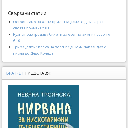
Свързани статии
Остров само за жени приканва дамите да изкарат
своята почивка там
Ryanair разпродава билети за есенно-зимния сезон от
€ 10
Трима „елфи“ поеха на велсипеди към Лапландия с
писма до Дядо Коледа
БРАТ-БГ
ПРЕДСТАВЯ: