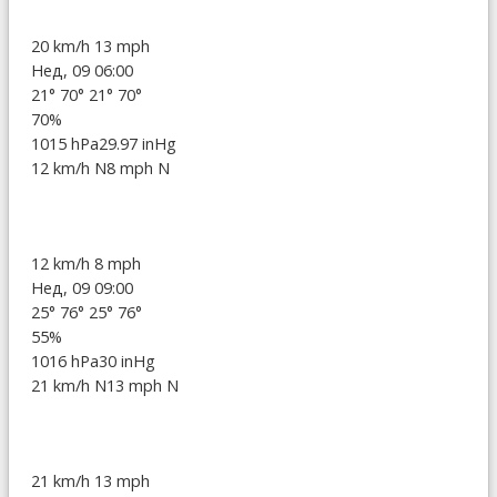
20 km/h
13 mph
Нед, 09 06:00
21°
70°
21°
70°
70%
1015 hPa
29.97 inHg
12 km/h N
8 mph N
12 km/h
8 mph
Нед, 09 09:00
25°
76°
25°
76°
55%
1016 hPa
30 inHg
21 km/h N
13 mph N
21 km/h
13 mph