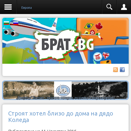
Европа
Строят хотел близо до дома на дядо
Коледа