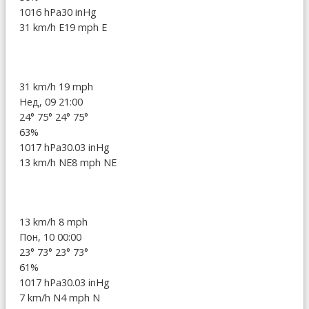
1016 hPa
30 inHg
31 km/h E
19 mph E
31 km/h
19 mph
Нед, 09 21:00
24°
75°
24°
75°
63%
1017 hPa
30.03 inHg
13 km/h NE
8 mph NE
13 km/h
8 mph
Пон, 10 00:00
23°
73°
23°
73°
61%
1017 hPa
30.03 inHg
7 km/h N
4 mph N