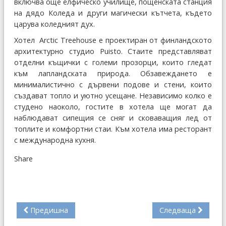
включва още елфическо училище, пощенската станция
на дядо Коледа и други магически кътчета, където
царува коледният дух.
Хотел
Arctic Treehouse
е проектиран от финландското
архитектурно студио
Puisto.
Стаите представляват
отделни къщички с големи прозорци, които гледат
към лапландската природа. Обзавеждането е
минималистично с дървени подове и стени, които
създават топло и уютно усещане. Независимо колко е
студено наоколо, гостите в хотела ще могат да
наблюдават сипещия се сняг и сковаващия лед от
топлите и комфортни стаи. Към хотела има ресторант
с международна кухня.
Share
Предишна
Следваща