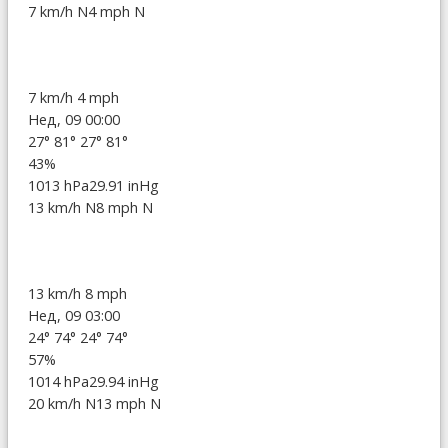
7 km/h N
4 mph N
7 km/h
4 mph
Нед, 09 00:00
27°
81°
27°
81°
43%
1013 hPa
29.91 inHg
13 km/h N
8 mph N
13 km/h
8 mph
Нед, 09 03:00
24°
74°
24°
74°
57%
1014 hPa
29.94 inHg
20 km/h N
13 mph N