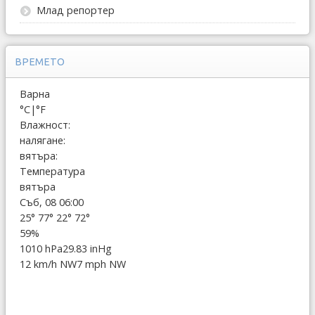
Млад репортер
ВРЕМЕТО
Варна
°C
|
°F
Влажност:
налягане:
вятъра:
Температура
вятъра
Съб, 08 06:00
25°
77°
22°
72°
59%
1010 hPa
29.83 inHg
12 km/h NW
7 mph NW