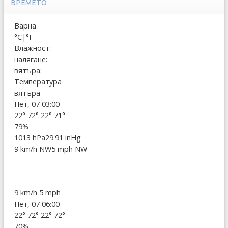
ВРЕМЕТО
Варна
°C
|
°F
Влажност:
налягане:
вятъра:
Температура
вятъра
Пет, 07 03:00
22°
72°
22°
71°
79%
1013 hPa
29.91 inHg
9 km/h NW
5 mph NW
9 km/h
5 mph
Пет, 07 06:00
22°
72°
22°
72°
70%