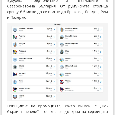
Букурещ, предпочитано от пътниците в
Североизточна България. От румънската столица
срещу € 5 може да се стигне до Брюксел, Лондон, Рим
и Палермо:
Принципът на промоцията, както винаги, е „По-
бързият печели“ - очаква се до края на седмицата