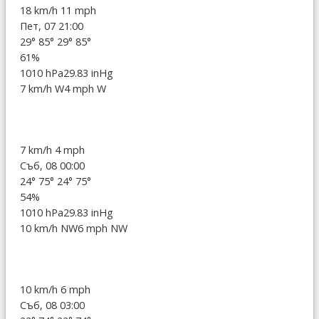
18 km/h
11 mph
Пет, 07 21:00
29°
85°
29°
85°
61%
1010 hPa
29.83 inHg
7 km/h W
4 mph W
7 km/h
4 mph
Съб, 08 00:00
24°
75°
24°
75°
54%
1010 hPa
29.83 inHg
10 km/h NW
6 mph NW
10 km/h
6 mph
Съб, 08 03:00