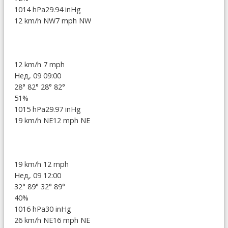
1014 hPa
29.94 inHg
12 km/h NW
7 mph NW
12 km/h
7 mph
Нед, 09 09:00
28°
82°
28°
82°
51%
1015 hPa
29.97 inHg
19 km/h NE
12 mph NE
19 km/h
12 mph
Нед, 09 12:00
32°
89°
32°
89°
40%
1016 hPa
30 inHg
26 km/h NE
16 mph NE