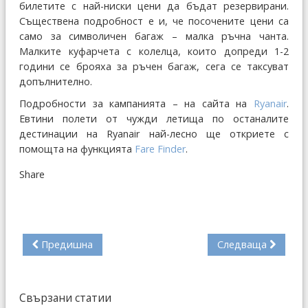
билетите с най-ниски цени да бъдат резервирани.
Съществена подробност е и, че посочените цени са
само за символичен багаж – малка ръчна чанта.
Малките куфарчета с колелца, които допреди 1-2
години се брояха за ръчен багаж, сега се таксуват
допълнително.
Подробности за кампанията – на сайта на
Ryanair
.
Евтини полети от чужди летища по останалите
дестинации на Ryanair най-лесно ще откриете с
помощта на функцията
Fare Finder
.
Share
Предишна
Следваща
Свързани статии