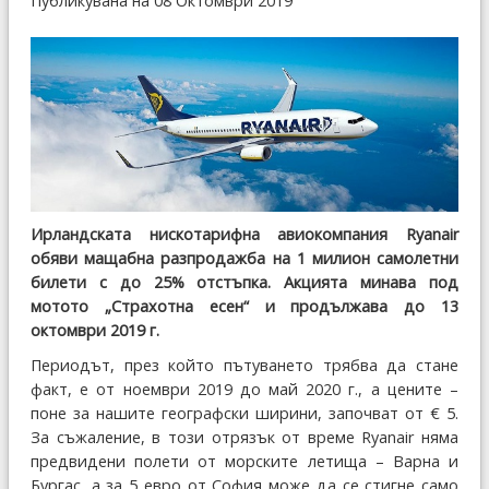
Публикувана на 08 Октомври 2019
Ирландската нискотарифна авиокомпания Ryanair
обяви мащабна разпродажба на 1 милион самолетни
билети с до 25% отстъпка. Акцията минава под
мотото „Страхотна есен“ и продължава до 13
октомври 2019 г.
Периодът, през който пътуването трябва да стане
факт, е от ноември 2019 до май 2020 г., а цените –
поне за нашите географски ширини, започват от € 5.
За съжаление, в този отрязък от време Ryanair няма
предвидени полети от морските летища – Варна и
Бургас, а за 5 евро от София може да се стигне само