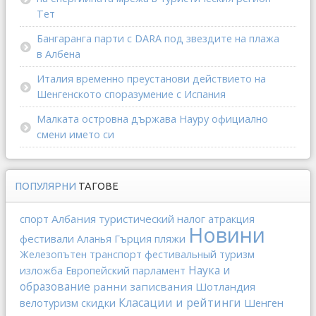
Тет
Бангаранга парти с DARA под звездите на плажа
в Албена
Италия временно преустанови действието на
Шенгенското споразумение с Испания
Малката островна държава Науру официално
смени името си
ПОПУЛЯРНИ
ТАГОВЕ
спорт
Албания
туристический налог
атракция
Новини
фестивали
Гърция
Аланья
пляжи
Железопътен транспорт
фестивальный туризм
Наука и
изложба
Европейский парламент
образование
ранни записвания
Шотландия
Класации и рейтинги
Шенген
велотуризм
скидки