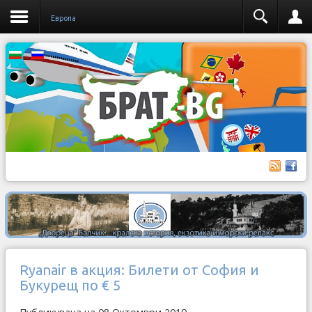
Европа
Ryanair в акция: Билети от София и
Букурещ по € 5