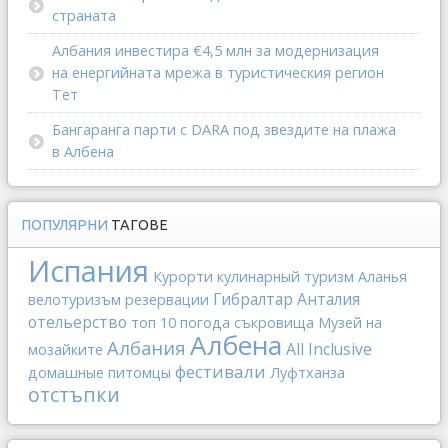
страната
Албания инвестира €4,5 млн за модернизация
на енергийната мрежа в туристическия регион
Тет
Бангаранга парти с DARA под звездите на плажа
в Албена
ПОПУЛЯРНИ
ТАГОВЕ
Испания
Курорти
кулинарный туризм
Аланья
Гибралтар
Анталия
велотуризъм
резервации
отельерство
топ 10
погода
съкровища
Музей на
Албена
Албания
All Inclusive
мозайките
фестивали
домашные питомцы
Луфтханза
отстъпки