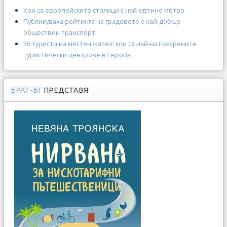
Кои са европейските столици с най-евтино метро
Публикуваха рейтинга на градовете с най-добър
обществен транспорт
36 туристи на местен жител: кои са най-натоварените
туристически цeнтрове в Европа
БРАТ-БГ
ПРЕДСТАВЯ: