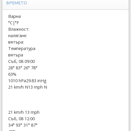
ВРЕМЕТО
Варна
°C
|
°F
Влажност:
налягане:
вятъра:
Температура
вятъра
Съб, 08 09:00
28°
83°
26°
78°
63%
1010 hPa
29.83 inHg
21 km/h N
13 mph N
21 km/h
13 mph
Съб, 08 12:00
34°
93°
31°
87°