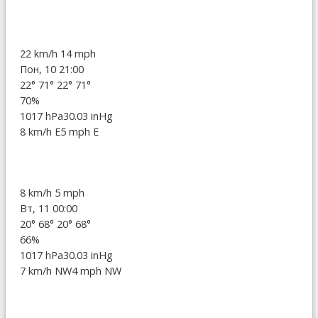
22 km/h
14 mph
Пон, 10 21:00
22°
71°
22°
71°
70%
1017 hPa
30.03 inHg
8 km/h E
5 mph E
8 km/h
5 mph
Вт, 11 00:00
20°
68°
20°
68°
66%
1017 hPa
30.03 inHg
7 km/h NW
4 mph NW