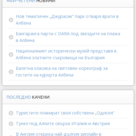
НАЙ-ЧЕТЕНИ
НОВИНИ
Нов тематичен „Джурасик“ парк отваря врати в
Албена
Бангаранга парти с DARA под звездите на плажа
в Албена
Националният исторически музей представя в
Албена златните съкровища на България
Балетна класика на световен хореограф за
гостите на курорта Албена
ПОСЛЕДНО
КАЧЕНИ
Туристите планират своя собствена „Одисея“
Тунел под Алпите свърза Италия и Австрия
В Англия откриха най-дългия зиплайн в