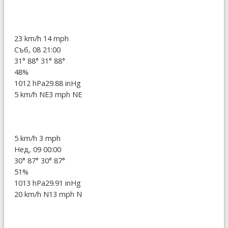
23 km/h
14 mph
Съб, 08 21:00
31°
88°
31°
88°
48%
1012 hPa
29.88 inHg
5 km/h NE
3 mph NE
5 km/h
3 mph
Нед, 09 00:00
30°
87°
30°
87°
51%
1013 hPa
29.91 inHg
20 km/h N
13 mph N