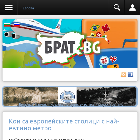
Европа
Кои са европейските столици с най-
евтино метро