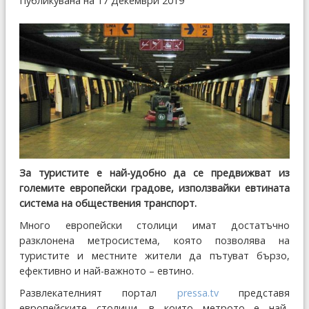
Публикувана на 17 Декември 2019
За туристите е най-удобно да се предвижват из
големите европейски градове, използвайки евтината
система на обществения транспорт.
Много европейски столици имат достатъчно
разклонена метросистема, която позволява на
туристите и местните жители да пътуват бързо,
ефективно и най-важното – евтино.
Развлекателният портал
pressa.tv
представя
европейските столици, в които метрото е най-