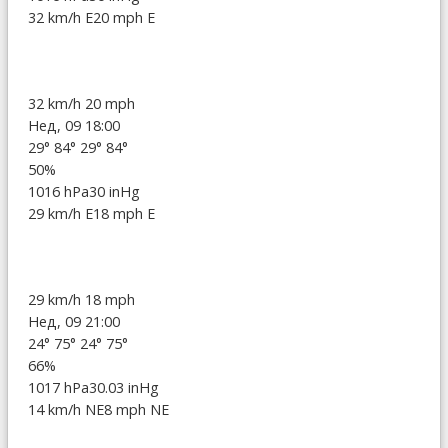
32 km/h E
20 mph E
32 km/h
20 mph
Нед, 09 18:00
29°
84°
29°
84°
50%
1016 hPa
30 inHg
29 km/h E
18 mph E
29 km/h
18 mph
Нед, 09 21:00
24°
75°
24°
75°
66%
1017 hPa
30.03 inHg
14 km/h NE
8 mph NE