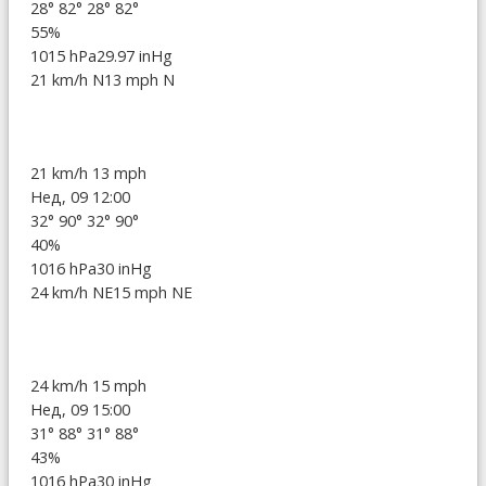
28°
82°
28°
82°
55%
1015 hPa
29.97 inHg
21 km/h N
13 mph N
21 km/h
13 mph
Нед, 09 12:00
32°
90°
32°
90°
40%
1016 hPa
30 inHg
24 km/h NE
15 mph NE
24 km/h
15 mph
Нед, 09 15:00
31°
88°
31°
88°
43%
1016 hPa
30 inHg