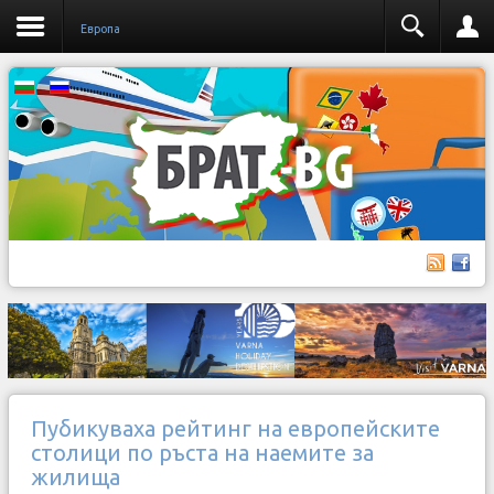
Европа
Пубикуваха рейтинг на европейските
столици по ръста на наемите за
жилища