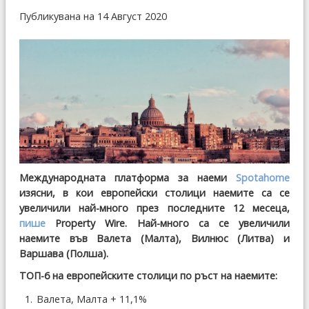
Публикувана на 14 Август 2020
Международната платформа за наеми
Spotahome
изясни, в кои европейски столици наемите са се
увеличили най-много през последните 12 месеца,
пише
Property Wire. Най-много са се увеличили
наемите във Валета (Малта), Вилнюс (Литва) и
Варшава (Полша).
ТОП-6 на европейските столици по ръст на наемите:
Валета, Малта + 11,1%