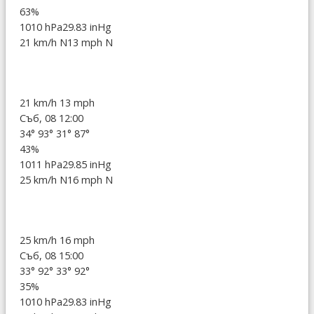
63%
1010 hPa
29.83 inHg
21 km/h N
13 mph N
21 km/h
13 mph
Съб, 08 12:00
34°
93°
31°
87°
43%
1011 hPa
29.85 inHg
25 km/h N
16 mph N
25 km/h
16 mph
Съб, 08 15:00
33°
92°
33°
92°
35%
1010 hPa
29.83 inHg