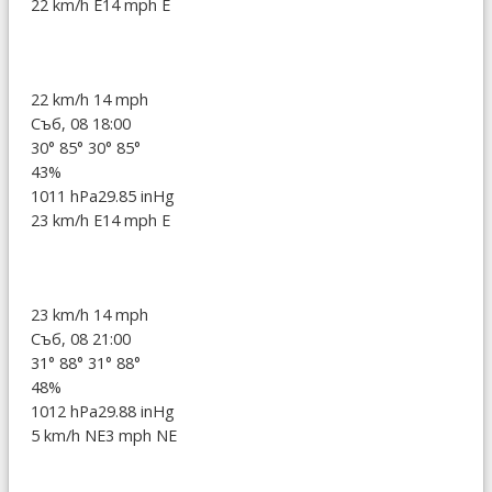
22 km/h E
14 mph E
22 km/h
14 mph
Съб, 08 18:00
30°
85°
30°
85°
43%
1011 hPa
29.85 inHg
23 km/h E
14 mph E
23 km/h
14 mph
Съб, 08 21:00
31°
88°
31°
88°
48%
1012 hPa
29.88 inHg
5 km/h NE
3 mph NE