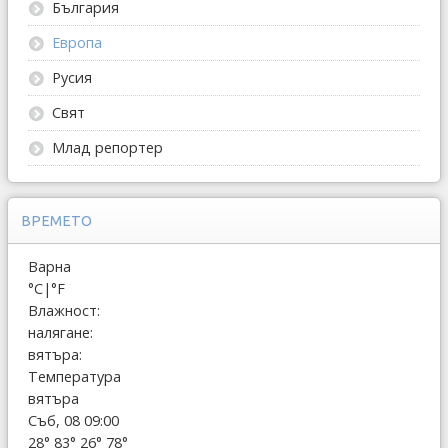
България
Европа
Русия
Свят
Млад репортер
ВРЕМЕТО
Варна
°C
|
°F
Влажност:
налягане:
вятъра:
Температура
вятъра
Съб, 08 09:00
28°
83°
26°
78°