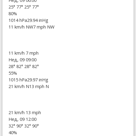
Нед, 09 06:00
25°
77°
25°
77°
80%
1014 hPa
29.94 inHg
11 km/h NW
7 mph NW
11 km/h
7 mph
Нед, 09 09:00
28°
82°
28°
82°
55%
1015 hPa
29.97 inHg
21 km/h N
13 mph N
21 km/h
13 mph
Нед, 09 12:00
32°
90°
32°
90°
40%