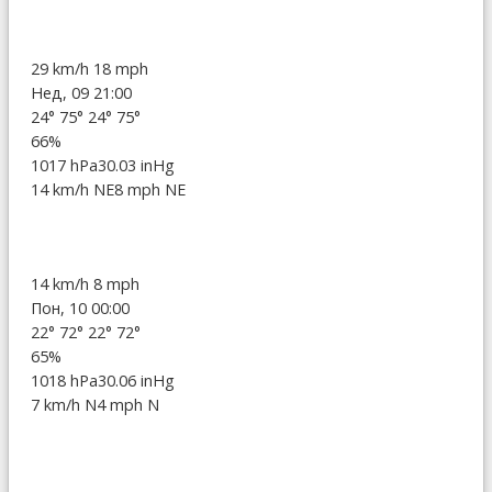
29 km/h
18 mph
Нед, 09 21:00
24°
75°
24°
75°
66%
1017 hPa
30.03 inHg
14 km/h NE
8 mph NE
14 km/h
8 mph
Пон, 10 00:00
22°
72°
22°
72°
65%
1018 hPa
30.06 inHg
7 km/h N
4 mph N