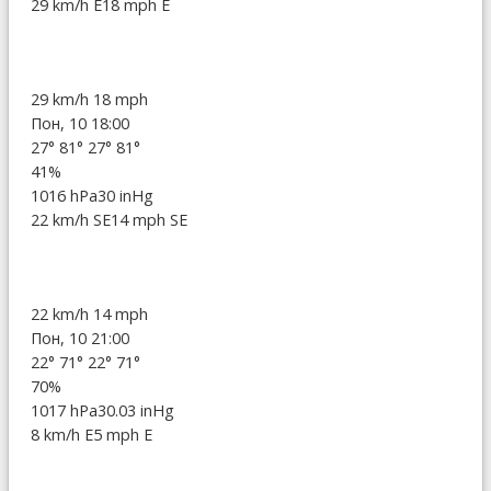
29 km/h E
18 mph E
29 km/h
18 mph
Пон, 10 18:00
27°
81°
27°
81°
41%
1016 hPa
30 inHg
22 km/h SE
14 mph SE
22 km/h
14 mph
Пон, 10 21:00
22°
71°
22°
71°
70%
1017 hPa
30.03 inHg
8 km/h E
5 mph E