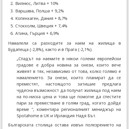
Вилнюс, Литва + 10%
Варшава, Полша + 9,2%
Копенхаген, Дания + 8,7%
Стокхолм, Швеция + 7,4%
Атина, Гърция + 6,9%
Намалели са разходите за наем на жилища в
Будапеща (-2,8%), както и в Прага (-2,1%).
„Спадът на наемите в някои големи европейски
градове е добра новина за онези, които вече
живеят в тях, независимо от това, колко голямо е
намалението. За онези, които планират да се
преместят, настоящото затишие предлага
чудесна възможност да получат жилища под наем
на по-ниска цена и това ще помогне да спестите
пари за преместване в голям град, когато дойде
време “, коментира регионалният мениджър на
Spotahome в UK и Ирландия Надя Бът.
Българската столица остава извън полезрението на