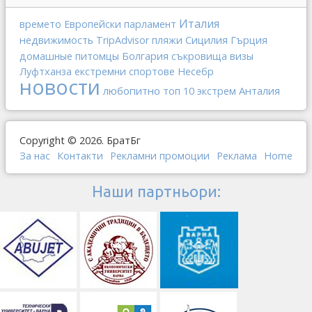
Италия
времето
Европейски парламент
недвижимость
Сицилия
Гърция
TripAdvisor
пляжи
Болгария
домашные питомцы
съкровища
визы
Луфтханза
екстремни спортове
Несебр
новости
любопитно
Анталия
топ 10
экстрем
Copyright © 2026. БратБг
За нас
Контакти
Рекламни промоции
Реклама
Home
Наши партньори: