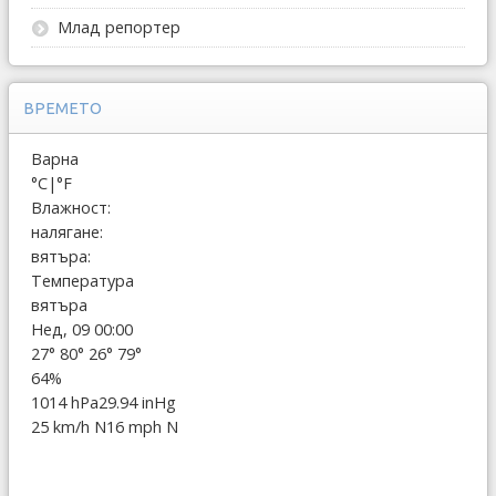
Млад репортер
ВРЕМЕТО
Варна
°C
|
°F
Влажност:
налягане:
вятъра:
Температура
вятъра
Нед, 09 00:00
27°
80°
26°
79°
64%
1014 hPa
29.94 inHg
25 km/h N
16 mph N