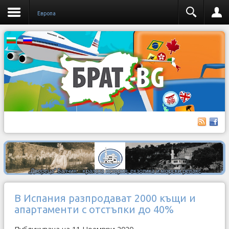
Европа
В Испания разпродават 2000 къщи и
апартаменти с отстъпки до 40%