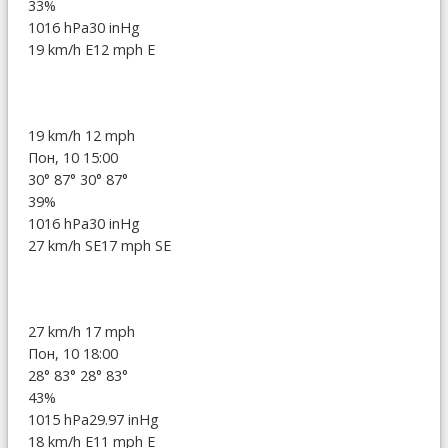
33%
1016 hPa
30 inHg
19 km/h E
12 mph E
19 km/h
12 mph
Пон, 10 15:00
30°
87°
30°
87°
39%
1016 hPa
30 inHg
27 km/h SE
17 mph SE
27 km/h
17 mph
Пон, 10 18:00
28°
83°
28°
83°
43%
1015 hPa
29.97 inHg
18 km/h E
11 mph E