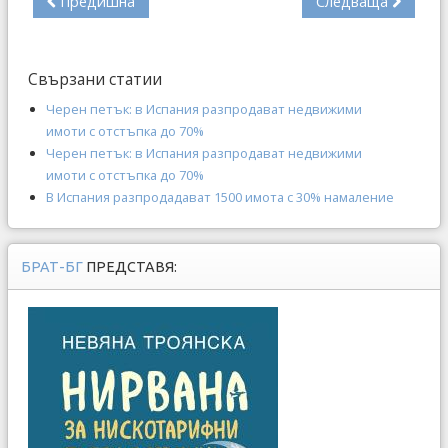
Предишна
Следваща
Свързани статии
Черен петък: в Испания разпродават недвижими
имоти с отстъпка до 70%
Черен петък: в Испания разпродават недвижими
имоти с отстъпка до 70%
В Испания разпродадават 1500 имота с 30% намаление
БРАТ-БГ
ПРЕДСТАВЯ: