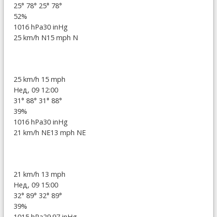
25°
78°
25°
78°
52%
1016 hPa
30 inHg
25 km/h N
15 mph N
25 km/h
15 mph
Нед, 09 12:00
31°
88°
31°
88°
39%
1016 hPa
30 inHg
21 km/h NE
13 mph NE
21 km/h
13 mph
Нед, 09 15:00
32°
89°
32°
89°
39%
1015 hPa
29.97 inHg