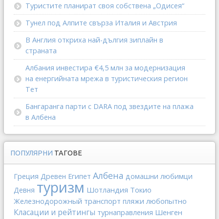
Туристите планират своя собствена „Одисея“
Тунел под Алпите свърза Италия и Австрия
В Англия откриха най-дългия зиплайн в
страната
Албания инвестира €4,5 млн за модернизация
на енергийната мрежа в туристическия регион
Тет
Бангаранга парти с DARA под звездите на плажа
в Албена
ПОПУЛЯРНИ
ТАГОВЕ
Албена
Греция
Древен Египет
домашни любимци
туризм
Шотландия
Токио
Девня
Железнодорожный транспорт
любопытно
пляжи
Класации и рейтингы
Шенген
турнаправления