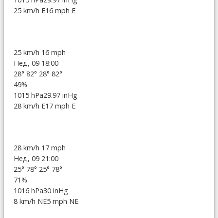
25 km/h E
16 mph E
25 km/h
16 mph
Нед, 09 18:00
28°
82°
28°
82°
49%
1015 hPa
29.97 inHg
28 km/h E
17 mph E
28 km/h
17 mph
Нед, 09 21:00
25°
78°
25°
78°
71%
1016 hPa
30 inHg
8 km/h NE
5 mph NE