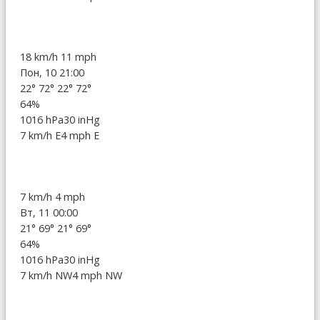
18 km/h
11 mph
Пон, 10 21:00
22°
72°
22°
72°
64%
1016 hPa
30 inHg
7 km/h E
4 mph E
7 km/h
4 mph
Вт, 11 00:00
21°
69°
21°
69°
64%
1016 hPa
30 inHg
7 km/h NW
4 mph NW