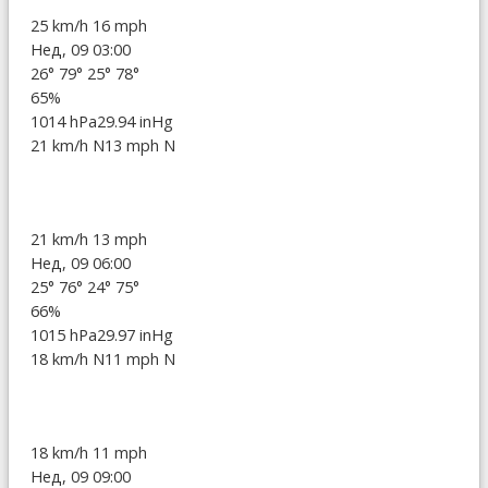
25 km/h
16 mph
Нед, 09 03:00
26°
79°
25°
78°
65%
1014 hPa
29.94 inHg
21 km/h N
13 mph N
21 km/h
13 mph
Нед, 09 06:00
25°
76°
24°
75°
66%
1015 hPa
29.97 inHg
18 km/h N
11 mph N
18 km/h
11 mph
Нед, 09 09:00