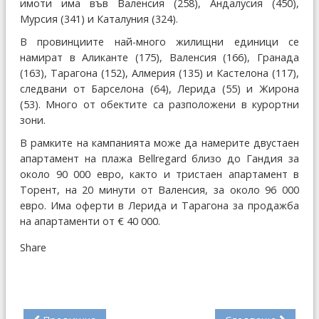
имоти има във Валенсия (258), Андалусия (450),
Мурсия (341) и Каталуния (324).
В провинциите най-много жилищни единици се
намират в Аликанте (175), Валенсия (166), Гранада
(163), Тарагона (152), Алмерия (135) и Кастелона (117),
следвани от Барселона (64), Лерида (55) и Жирона
(53). Много от обектите са разположени в курортни
зони.
В рамките на кампанията може да намерите двустаен
апартамент на плажа Bellregard близо до Гандия за
около 90 000 евро, както и тристаен апартамент в
Торент, на 20 минути от Валенсия, за около 96 000
евро. Има оферти в Лерида и Тарагона за продажба
на апартаменти от € 40 000.
Share