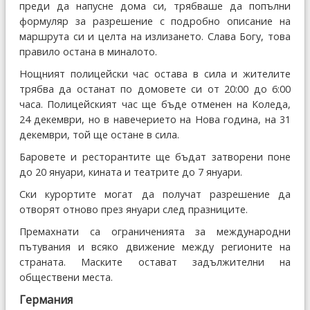
преди да напусне дома си, трябваше да попълни
формуляр за разрешение с подробно описание на
маршрута си и целта на излизането. Слава Богу, това
правило остана в миналото.
Нощният полицейски час остава в сила и жителите
трябва да останат по домовете си от 20:00 до 6:00
часа. Полицейският час ще бъде отменен на Коледа,
24 декември, но в навечерието на Нова година, на 31
декември, той ще остане в сила.
Баровете и ресторантите ще бъдат затворени поне
до 20 януари, кината и театрите до 7 януари.
Ски курортите могат да получат разрешение да
отворят отново през януари след празниците.
Премахнати са ограниченията за международни
пътувания и всяко движение между регионите на
страната. Маските остават задължителни на
обществени места.
Германия