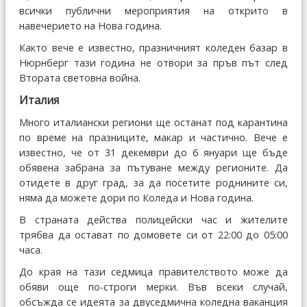
всички публични мероприятия на открито в
навечерието на Нова година.
Както вече е известно, празничният коледен базар в
Нюрнберг тази година не отвори за пръв път след
Втората световна война.
Италия
Много италиански региони ще останат под карантина
по време на празниците, макар и частично. Вече е
известно, че от 31 декември до 6 януари ще бъде
обявена забрана за пътуване между регионите. Да
отидете в друг град, за да посетите роднините си,
няма да можете дори по Коледа и Нова година.
В страната действа полицейски час и жителите
трябва да остават по домовете си от 22:00 до 05:00
часа.
До края на тази седмица правителството може да
обяви още по-строги мерки. Във всеки случай,
обсъжда се идеята за двуседмична коледна ваканция