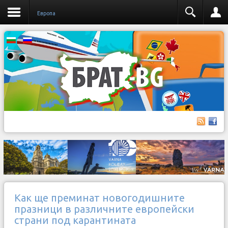
Европа
Как ще преминат новогодишните
празници в различните европейски
страни под карантината