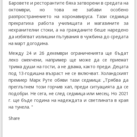
Баровете и ресторантите бяха затворени в средата на
октомври, но това не забави особено
разпространението на коронавируса. Тази седмица
прекратиха работа училищата и магазините за
нехранителни стоки, а на гражданите беше наредено
да избягват излишни пътувания в чужбина до средата
на март догодина.
Между 24 и 26 декември ограниченията ще бъдат
леко смекчени, например ще може да се приемат
трима души на гости, а не двама, както преди. Децата
под 13-годишна възраст не се включват. Холандският
премиер Марк Руте обяви тази седмица: „Трябва да
преглътнем този горчив хап, преди ситуацията да се
подобри. Не сега, не след седмица или месец. Но 2021
г. ще бъде година на надеждата и светлината в края
на тунела. "
Share