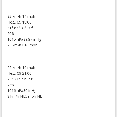
23 km/h
14 mph
Нед, 09 18:00
31°
87°
31°
87°
50%
1015 hPa
29.97 inHg
25 km/h E
16 mph E
25 km/h
16 mph
Нед, 09 21:00
23°
73°
23°
73°
73%
1016 hPa
30 inHg
8 km/h NE
5 mph NE