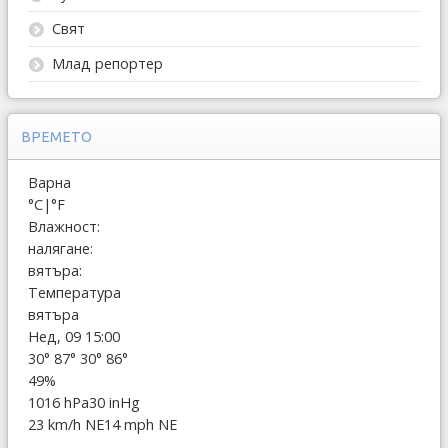
Свят
Млад репортер
ВРЕМЕТО
Варна
°C
|
°F
Влажност:
налягане:
вятъра:
Температура
вятъра
Нед, 09 15:00
30°
87°
30°
86°
49%
1016 hPa
30 inHg
23 km/h NE
14 mph NE