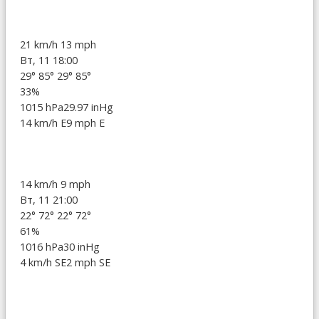
21 km/h
13 mph
Вт, 11 18:00
29°
85°
29°
85°
33%
1015 hPa
29.97 inHg
14 km/h E
9 mph E
14 km/h
9 mph
Вт, 11 21:00
22°
72°
22°
72°
61%
1016 hPa
30 inHg
4 km/h SE
2 mph SE