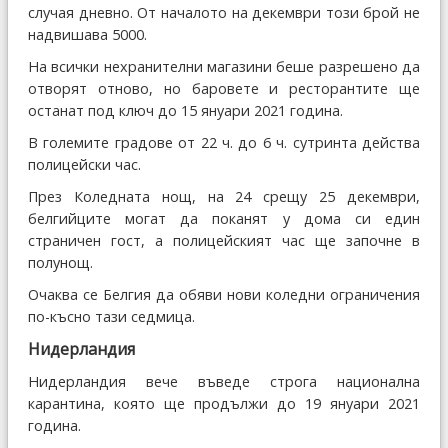
случая дневно. От началото на декември този брой не
надвишава 5000.
На всички нехранителни магазини беше разрешено да
отворят отново, но баровете и ресторантите ще
останат под ключ до 15 януари 2021 година.
В големите градове от 22 ч. до 6 ч. сутринта действа
полицейски час.
През Коледната нощ, на 24 срещу 25 декември,
белгийците могат да поканят у дома си един
страничен гост, а полицейският час ще започне в
полунощ.
Очаква се Белгия да обяви нови коледни ограничения
по-късно тази седмица.
Нидерландия
Нидерландия вече въведе строга национална
карантина, която ще продължи до 19 януари 2021
година.