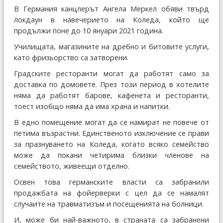
В Германия канцлерът Ангела Меркел обяви твърд
локдаун в навечерието на Коледа, който ще
продължи поне до 10 януари 2021 година.
Училищата, магазините на дребно и битовите услуги,
като фризьорство са затворени.
Градските ресторанти могат да работят само за
доставка по домовете. През този период в хотелите
няма да работят барове, кафенета и ресторанти,
тоест изобщо няма да има храна и напитки.
В едно помещение могат да се намират не повече от
петима възрастни. Единственото изключение се прави
за празнуването на Коледа, когато всяко семейство
може да покани четирима близки членове на
семейството, живеещи отделно.
Освен това германските власти са забранили
продажбата на фойерверки с цел да се намалят
случаите на травматизъм и посещенията на болници.
И, може би най-важното, в страната са забранени