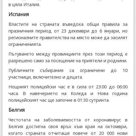
в цяла Италия.
Испания
Властите на страната въведоха общи правила за
празничния период от 23 декември до 6 януари, но
регионалните правителства на място може да засилят
ограниченията.
Пътуването между провинциите през този период е
разрешено само за посещение на приятели и роднини.
Публичните събирания са ограничени до 10
участници, включително и децата.
Нощният полицейски час е в сила от 23:00 до 06:00
часа. В навечерието на Коледа и Нова година
полицейският час ще започне в 01:30 сутринта.
Белгия
Честотата на заболеваемостта от коронавирус в
Белгия достигна своя връх към края на октомври,
когато страната отчиташе повече от 20 000 нови