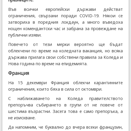
Във всички европейски държави действат
ограничения, свързани поради COVID-19. Някои се
затвориха в поредния локдаун, а много въведоха
нощен комендантски час и забрана за провеждане на
публични изяви.
Повечето от тези мерки вероятно ще бъдат
облекчени по време на коледната ваканция, но всяка
държава прилага свои собствени правила за Коледа и
Нова година по време на епидемията.
Франция
На 15 декември Франция облекчи карантинните
ограничения, които бяха в сила от октомври.
С наближаването на Коледа правителството
препоръчва събирането в групи от не повече от
шестима възрастни. Засега това е само препоръка, а
не изискване.
Да напомним, че буквално до вчера всеки французин,