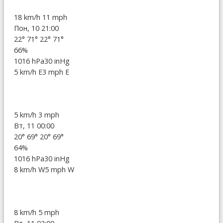
18 km/h
11 mph
Пон, 10 21:00
22°
71°
22°
71°
66%
1016 hPa
30 inHg
5 km/h E
3 mph E
5 km/h
3 mph
Вт, 11 00:00
20°
69°
20°
69°
64%
1016 hPa
30 inHg
8 km/h W
5 mph W
8 km/h
5 mph