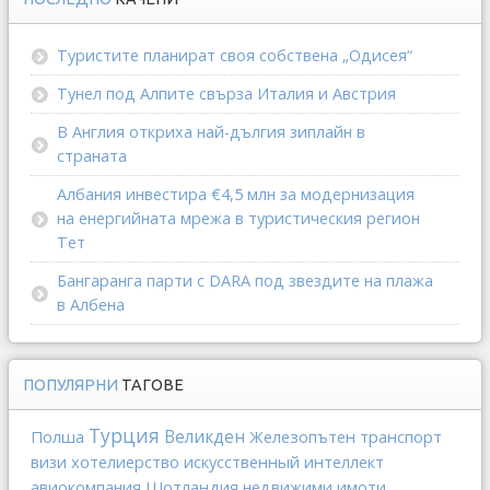
Туристите планират своя собствена „Одисея“
Тунел под Алпите свърза Италия и Австрия
В Англия откриха най-дългия зиплайн в
страната
Албания инвестира €4,5 млн за модернизация
на енергийната мрежа в туристическия регион
Тет
Бангаранга парти с DARA под звездите на плажа
в Албена
ПОПУЛЯРНИ
ТАГОВЕ
Турция
Полша
Великден
Железопътен транспорт
хотелиерство
искусственный интеллект
визи
Шотландия
авиокомпания
недвижими имоти