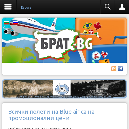
Европа
Всички полети на Blue air са на
промоционални цени