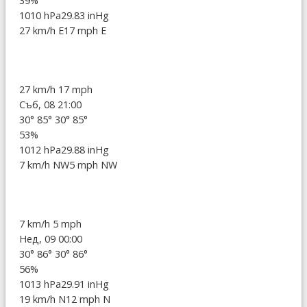
39%
1010 hPa
29.83 inHg
27 km/h E
17 mph E
27 km/h
17 mph
Съб, 08 21:00
30°
85°
30°
85°
53%
1012 hPa
29.88 inHg
7 km/h NW
5 mph NW
7 km/h
5 mph
Нед, 09 00:00
30°
86°
30°
86°
56%
1013 hPa
29.91 inHg
19 km/h N
12 mph N