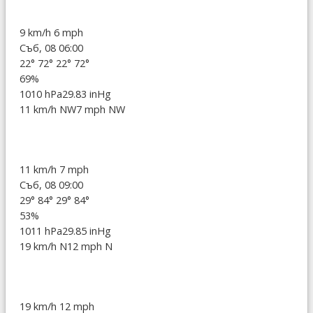
9 km/h
6 mph
Съб, 08 06:00
22°
72°
22°
72°
69%
1010 hPa
29.83 inHg
11 km/h NW
7 mph NW
11 km/h
7 mph
Съб, 08 09:00
29°
84°
29°
84°
53%
1011 hPa
29.85 inHg
19 km/h N
12 mph N
19 km/h
12 mph