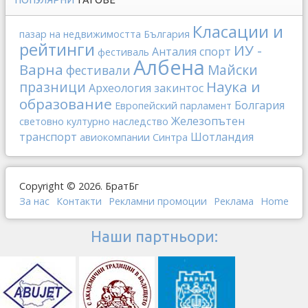
Класации и
пазар на недвижимостта
България
рейтинги
ИУ -
Анталия
спорт
фестиваль
Албена
Варна
Майски
фестивали
Наука и
празници
Археология
закинтос
образование
Болгария
Европейский парламент
Железопътен
световно културно наследство
транспорт
Шотландия
авиокомпании
Синтра
Copyright © 2026. БратБг
За нас
Контакти
Рекламни промоции
Реклама
Home
Наши партньори: