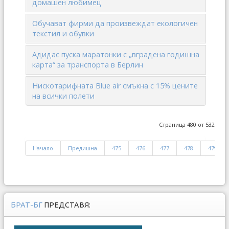
домашен любимец
Обучават фирми да произвеждат екологичен
текстил и обувки
Адидас пуска маратонки с „вградена годишна
карта“ за транспорта в Берлин
Нискотарифната Blue air смъкна с 15% цените
на всички полети
Страница 480 от 532
Начало
Предишна
475
476
477
478
479
БРАТ-БГ
ПРЕДСТАВЯ: