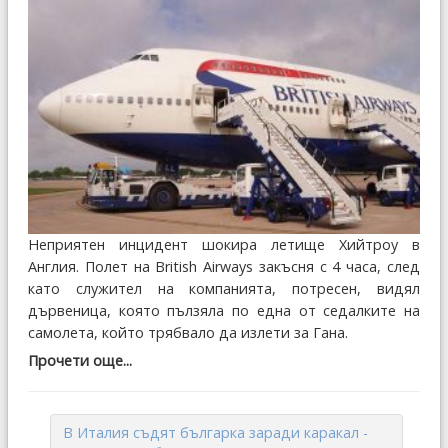
Неприятен инцидент шокира летище Хийтроу в
Англия. Полет на British Airways закъсня с 4 часа, след
като служител на компанията, потресен, видял
дървеница, която пълзяла по една от седалките на
самолета, който трябвало да излети за Гана.
Прочети още...
В Италия съдят българка заради каракал -