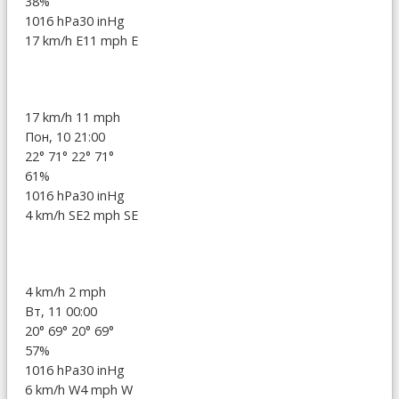
38%
1016 hPa
30 inHg
17 km/h E
11 mph E
17 km/h
11 mph
Пон, 10 21:00
22°
71°
22°
71°
61%
1016 hPa
30 inHg
4 km/h SE
2 mph SE
4 km/h
2 mph
Вт, 11 00:00
20°
69°
20°
69°
57%
1016 hPa
30 inHg
6 km/h W
4 mph W