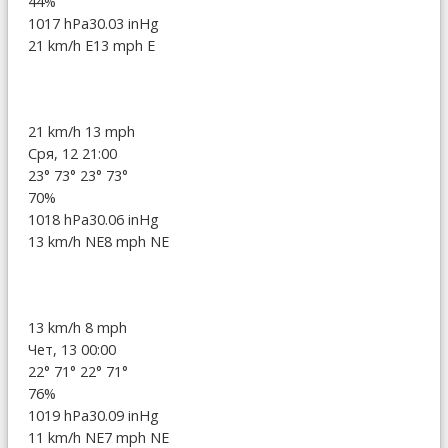
44%
1017 hPa
30.03 inHg
21 km/h E
13 mph E
21 km/h
13 mph
Сря, 12 21:00
23°
73°
23°
73°
70%
1018 hPa
30.06 inHg
13 km/h NE
8 mph NE
13 km/h
8 mph
Чет, 13 00:00
22°
71°
22°
71°
76%
1019 hPa
30.09 inHg
11 km/h NE
7 mph NE