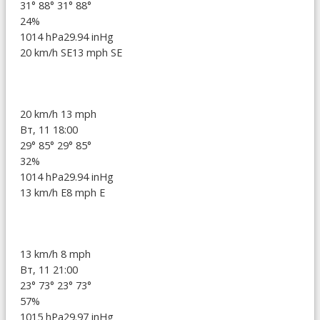
31°
88°
31°
88°
24%
1014 hPa
29.94 inHg
20 km/h SE
13 mph SE
20 km/h
13 mph
Вт, 11 18:00
29°
85°
29°
85°
32%
1014 hPa
29.94 inHg
13 km/h E
8 mph E
13 km/h
8 mph
Вт, 11 21:00
23°
73°
23°
73°
57%
1015 hPa
29.97 inHg