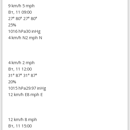
9 km/h
5 mph
Вт, 11 09:00
27°
80°
27°
80°
25%
1016 hPa
30 inHg
4 km/h N
2 mph N
4 km/h
2 mph
Вт, 11 12:00
31°
87°
31°
87°
20%
1015 hPa
29.97 inHg
12 km/h E
8 mph E
12 km/h
8 mph
Вт, 11 15:00