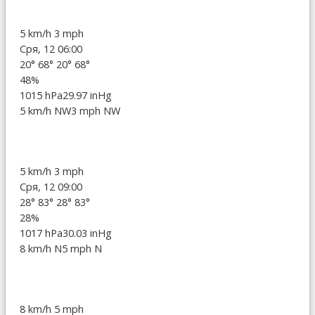
5 km/h
3 mph
Сря, 12 06:00
20°
68°
20°
68°
48%
1015 hPa
29.97 inHg
5 km/h NW
3 mph NW
5 km/h
3 mph
Сря, 12 09:00
28°
83°
28°
83°
28%
1017 hPa
30.03 inHg
8 km/h N
5 mph N
8 km/h
5 mph