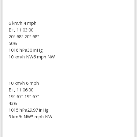
6 km/h
4 mph
Вт, 11 03:00
20°
68°
20°
68°
50%
1016 hPa
30 inHg
10 km/h NW
6 mph NW
10 km/h
6 mph
Вт, 11 06:00
19°
67°
19°
67°
43%
1015 hPa
29.97 inHg
9 km/h NW
5 mph NW