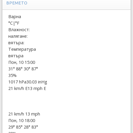
ВРЕМЕТО
Варна
°C
|
°F
Влажност:
налягане:
вятъра:
Температура
вятъра
Пон, 10 15:00
31°
88°
30°
87°
35%
1017 hPa
30.03 inHg
21 km/h E
13 mph E
21 km/h
13 mph
Пон, 10 18:00
29°
85°
28°
83°