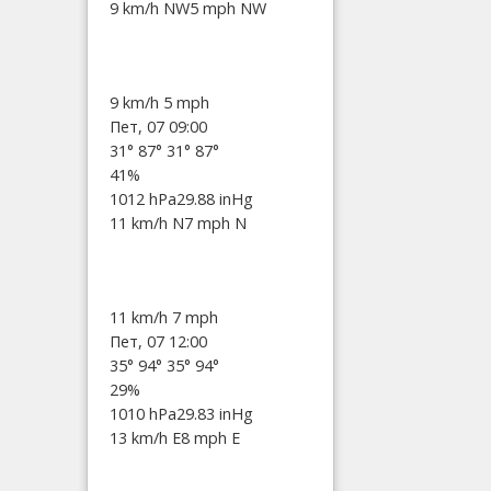
9 km/h NW
5 mph NW
9 km/h
5 mph
Пет, 07 09:00
31°
87°
31°
87°
41%
1012 hPa
29.88 inHg
11 km/h N
7 mph N
11 km/h
7 mph
Пет, 07 12:00
35°
94°
35°
94°
29%
1010 hPa
29.83 inHg
13 km/h E
8 mph E