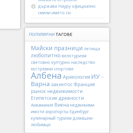
държава Науру официално
смени името си
ПОПУЛЯРНИ
ТАГОВЕ
Майски празници
летища
любопитно
велотуризм
световно културно наследство
екстремни спортове
Албена
ИУ -
Археология
Варна
закинтос
Франция
рынок недвижимости
Египетские древности
Виена
Аквамания
недвижими
имоти
аэропорты
Единбург
кулинарный туризм
домашни
любимци