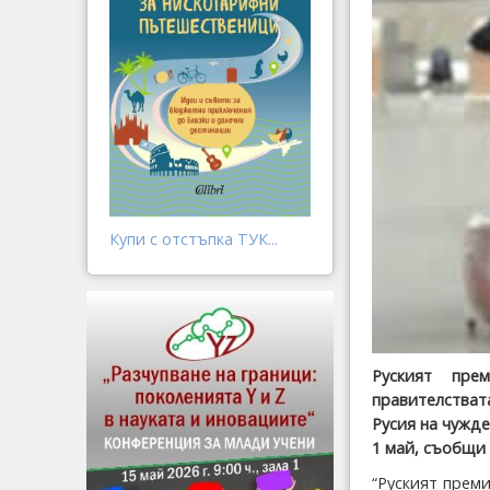
Купи с отстъпка ТУК...
Руският пре
правителства
Русия на чужд
1 май, съобщи
“Руският преми