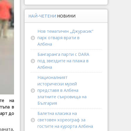
НАЙ-ЧЕТЕНИ
НОВИНИ
Нов тематичен „Джурасик“
парк отваря врати в
Албена
Бангаранга парти с DARA
под звездите на плажа в
Албена
Националният
исторически музей
представя в Албена
златните съкровища на
те на
България
тъпа в
Балетна класика на
март до
световен хореограф за
гостите на курорта Албена
раната,