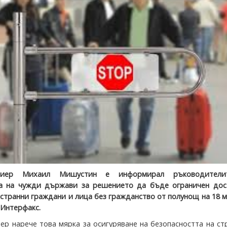
миер Михаил Мишустин е информирал ръководители
та на чужди държави за решението да бъде ограничен дос
естранни граждани и лица без гражданство от полунощ на 18 
 Интерфакс.
ер нарече това мярка за осигуряване на безопасността на ст