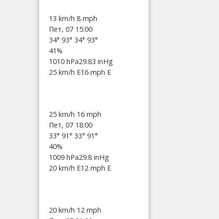
13 km/h
8 mph
Пет, 07 15:00
34°
93°
34°
93°
41%
1010 hPa
29.83 inHg
25 km/h E
16 mph E
25 km/h
16 mph
Пет, 07 18:00
33°
91°
33°
91°
40%
1009 hPa
29.8 inHg
20 km/h E
12 mph E
20 km/h
12 mph