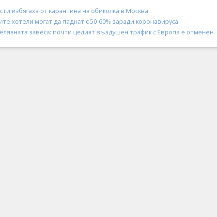
сти избягаха от карантина на обиколка в Москва
ите хотели могат да паднат с 50-60% заради коронавируса
желязната завеса: почти целият въздушен трафик с Европа е отменен