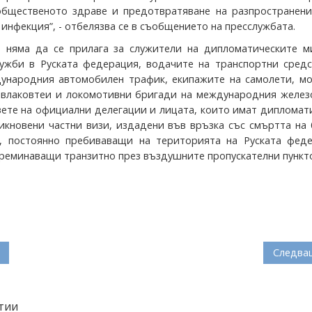
общественото здраве и предотвратяване на разпространени
инфекция”, - отбелязва се в съобщението на пресслужбата.
 няма да се прилага за служители на дипломатическите м
лужби в Руската федерация, водачите на транспортни средс
ународния автомобилен трафик, екипажите на самолети, мо
 влаковтеи и локомотивни бригади на международния желез
вете на официални делегации и лицата, които имат дипломат
икновени частни визи, издадени във връзка със смъртта на
, постоянно пребиваващи на територията на Руската феде
 преминаващи транзитно през въздушните пропускателни пункт
Следва
тии