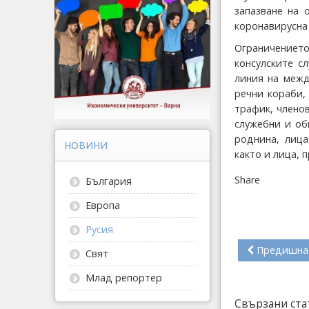
запазване на 
коронавирусна 
Ограничението
консулските с
линия на межд
речни кораби,
трафик, члено
служебни и об
роднина, лица
НОВИНИ
както и лица,
Share
България
Европа
Русия
Предишна
Свят
Млад репортер
Свързани ста