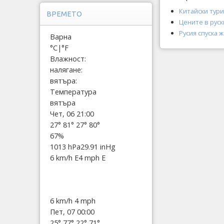
Китайски тури
ВРЕМЕТО
Цените в руск
Русия спуска 
Варна
°C
|
°F
Влажност:
налягане:
вятъра:
Температура
вятъра
Чет, 06 21:00
27°
81°
27°
80°
67%
1013 hPa
29.91 inHg
6 km/h E
4 mph E
6 km/h
4 mph
Пет, 07 00:00
25°
77°
22°
71°