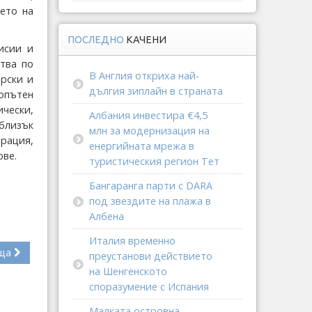
ето на
ПОСЛЕДНО
КАЧЕНИ
исии и
тва по
В Англия откриха най-
рски и
дългия зиплайн в страната
опътен
ически,
Албания инвестира €4,5
 близък
млн за модернизация на
рация,
енергийната мрежа в
ове.
туристическия регион Тет
Бангаранга парти с DARA
под звездите на плажа в
Албена
Италия временно
ща
преустанови действието
на Шенгенското
споразумение с Испания
Малката островна