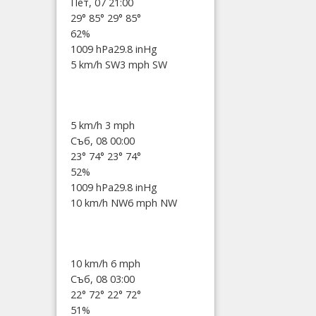
Пет, 07 21:00
29°
85°
29°
85°
62%
1009 hPa
29.8 inHg
5 km/h SW
3 mph SW
5 km/h
3 mph
Съб, 08 00:00
23°
74°
23°
74°
52%
1009 hPa
29.8 inHg
10 km/h NW
6 mph NW
10 km/h
6 mph
Съб, 08 03:00
22°
72°
22°
72°
51%