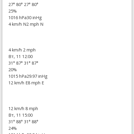
27°
80°
27°
80°
25%
1016 hPa
30 inHg
4 km/h N
2 mph N
4 km/h
2 mph
Вт, 11 12:00
31°
87°
31°
87°
20%
1015 hPa
29.97 inHg
12 km/h E
8 mph E
12 km/h
8 mph
Вт, 11 15:00
31°
88°
31°
88°
24%