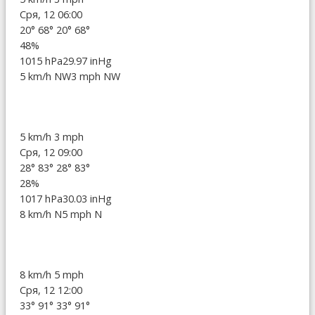
Сря, 12 06:00
20°
68°
20°
68°
48%
1015 hPa
29.97 inHg
5 km/h NW
3 mph NW
5 km/h
3 mph
Сря, 12 09:00
28°
83°
28°
83°
28%
1017 hPa
30.03 inHg
8 km/h N
5 mph N
8 km/h
5 mph
Сря, 12 12:00
33°
91°
33°
91°