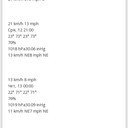
21 km/h
13 mph
Сря, 12 21:00
23°
73°
23°
73°
70%
1018 hPa
30.06 inHg
13 km/h NE
8 mph NE
13 km/h
8 mph
Чет, 13 00:00
22°
71°
22°
71°
76%
1019 hPa
30.09 inHg
11 km/h NE
7 mph NE