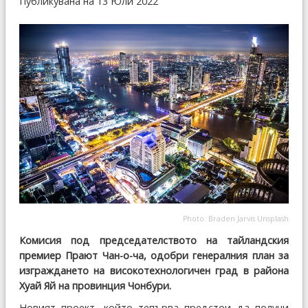
Публикувана на 13 Юли 2022
Photo:
Braden Jarvis
Unsplash
Комисия под председателството на тайландския
премиер Прают Чан-о-ча, одобри генералния план за
изграждането на високотехнологичен град в района
Хуай Яй на провинция Чонбури.
Новият проект, който тепърва предстои да получи