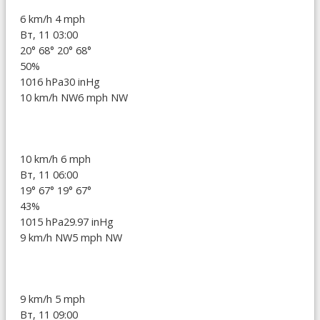
6 km/h
4 mph
Вт, 11 03:00
20°
68°
20°
68°
50%
1016 hPa
30 inHg
10 km/h NW
6 mph NW
10 km/h
6 mph
Вт, 11 06:00
19°
67°
19°
67°
43%
1015 hPa
29.97 inHg
9 km/h NW
5 mph NW
9 km/h
5 mph
Вт, 11 09:00