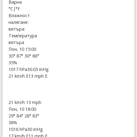
Варна
°C
|
°F
Влажност:
налягане:
вятъра:
Температура
вятъра
Пон, 10 15:00
30°
87°
30°
86°
35%
1017 hPa
30.03 inHg
21 km/h E
13 mph E
21 km/h
13 mph
Пон, 10 18:00
29°
84°
28°
83°
38%
1016 hPa
30 inHg
17 km/h E
11 mph E