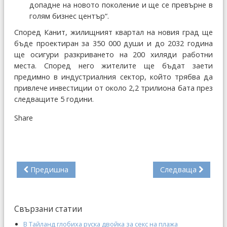
допадне на новото поколение и ще се превърне в
голям бизнес център“.
Според Канит, жилищният квартал на новия град ще
бъде проектиран за 350 000 души и до 2032 година
ще осигури разкриването на 200 хиляди работни
места. Според него жителите ще бъдат заети
предимно в индустриалния сектор, който трябва да
привлече инвестиции от около 2,2 трилиона бата през
следващите 5 години.
Share
Предишна
Следваща
Свързани статии
В Тайланд глобиха руска двойка за секс на плажа