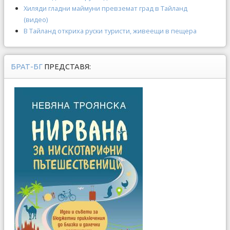
Хиляди гладни маймуни превземат град в Тайланд
(видео)
В Тайланд откриха руски туристи, живеещи в пещера
БРАТ-БГ
ПРЕДСТАВЯ: