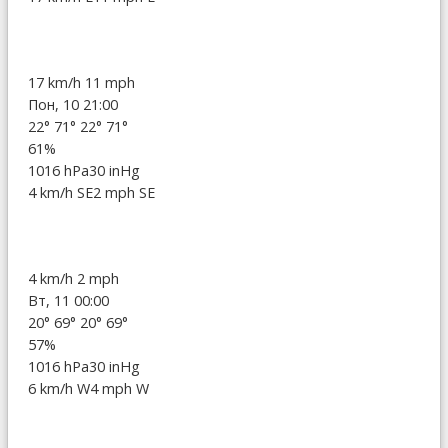
17 km/h
11 mph
Пон, 10 21:00
22°
71°
22°
71°
61%
1016 hPa
30 inHg
4 km/h SE
2 mph SE
4 km/h
2 mph
Вт, 11 00:00
20°
69°
20°
69°
57%
1016 hPa
30 inHg
6 km/h W
4 mph W