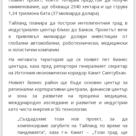
наименование, ще обхваща 2340 хектара и ще струва
1,34 трилиона бата (37 милиарда долара).
Тайланд планира да построи интелигентния град в
индустриален център близо до Банкок. Проектът вече
е привлякъл милиарди долари инвестиции от
глобални автомобилни, роботехнически, медицински
и логистични компании.
На неговата територия ще се появят пет бизнес
центъра, каза пред репортери генералният секретар
на Източния икономически коридор Канит Сангсубхан.
Новият бизнес район ще бъде основен център за
регионални корпоративни централи, финансов център
и зона за развитие на прецизна медицина,
международно изследване и развитие и индустрии
като чиста енергия и 5G технологии.
„Създадохме този нов проект, за да
компенсираме загубите на Тайланд по време на
пандемията“, каза г-н Канит – „Този град ще